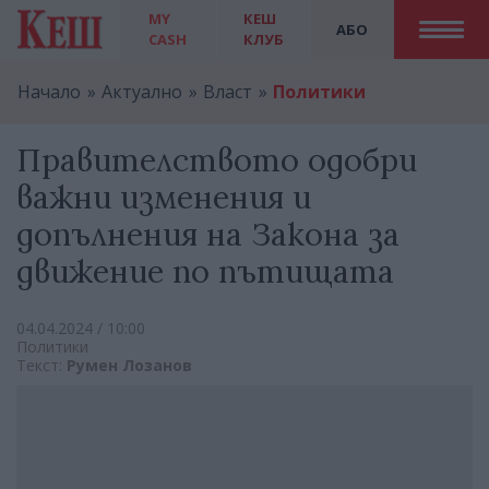
MY
КЕШ
АБО
CASH
КЛУБ
Начало
Актуално
Власт
Политики
Правителството одобри
важни изменения и
допълнения на Закона за
движение по пътищата
04.04.2024 / 10:00
Политики
Текст:
Румен Лозанов