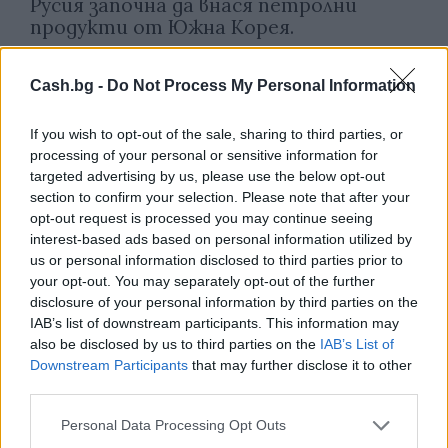
Русия започна да внася петролни
продукти от Южна Корея.
07.08.2026 / 17:05
Cash.bg -
Do Not Process My Personal Information
If you wish to opt-out of the sale, sharing to third parties, or
processing of your personal or sensitive information for
targeted advertising by us, please use the below opt-out
section to confirm your selection. Please note that after your
opt-out request is processed you may continue seeing
interest-based ads based on personal information utilized by
us or personal information disclosed to third parties prior to
your opt-out. You may separately opt-out of the further
disclosure of your personal information by third parties on the
IAB’s list of downstream participants. This information may
also be disclosed by us to third parties on the
IAB’s List of
Downstream Participants
that may further disclose it to other
Древен храм на почти 900 години
third parties.
откриха под кафене за сладолед в
Полша
Personal Data Processing Opt Outs