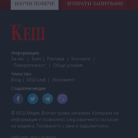
НАУЧИ ПОВЕЧЕ
ИЗПРАТИ ЗАПИТВАНЕ
Информация:
За нас
Екип
Реклама
Контакти
Поверителност
Общи условия
Членство:
Вход
КЕШ клуб
Або
намент
Социални медии
© КЕШ Медия. Всички права запазени. Копиране на
информация е позволено след изричното съгласие
на медията. Ползването с линк е задължително.
Уебсайт:
min.solutions