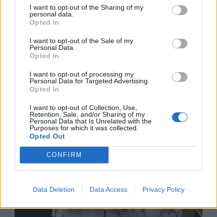
07.08.2026 / 16:00
I want to opt-out of the Sharing of my
personal data.
Opted In
I want to opt-out of the Sale of my
Personal Data.
Opted In
I want to opt-out of processing my
Personal Data for Targeted Advertising.
Opted In
I want to opt-out of Collection, Use,
Retention, Sale, and/or Sharing of my
Personal Data that Is Unrelated with the
Purposes for which it was collected.
Opted Out
Изкуствен интелект за първи път
CONFIRM
създаде нови жизнеспособни вируси
07.08.2026 / 15:30
Data Deletion
Data Access
Privacy Policy