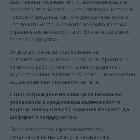
във и извън населено място, автомагистрала и
скоростен път за различните категории моторни
превозни средства, както и уреждане на зони в
населените места, в рамките на които да важи
ограничение на скоростта от 30 км/час за всички
превозни средства.
От друга страна, за подобряване на
организацията на движението след строително-
ремонтни работи, тежки пътни инциденти и
други аварийни събития са въведени и конкретни
задължения към стопаните на пътя.
С цел изграждане на навици за безопасно
управление е предложена възможността
водачи, навършили 17-годишна възраст, да
шофират с придружител.
Повишаването на ефективността при
изпълнение на наложените наказания е