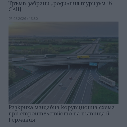
Тръмп забрани „родилния туризъм“ в
САЩ
07.08.2026 / 13:30
Разкриха мащабна корупционна схема
при строителството на пътища в
Германия