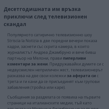
Десетгодишната им връзка
приключи след телевизионен
скандал
Популярното сатирично телевизионно шоу
Striscia la Notizia в две поредни вечери показа
кадри, заснети със скрита камера, в които
журналистът Андреа Джамбруно и вече бивш
партньор на Мелони, прави
пиперливи
коментари за жени
. Придружавайки думите си с
недвусмислен неприличен жест, телевизионерът
разказва на две свои колежки
за аферата си
с
трета и ги кани да се присъединят към групови
забавления (тройка или каре).
Съобщения за раздялата се появиха на първите
страници на италианските медии, тъй като
връзката на Мелони и Джамбруно не за първи