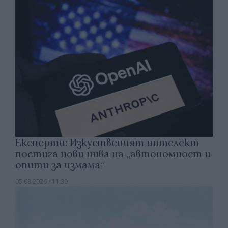
Експерти: Изкуственият интелект
постига нови нива на „автономност и
опити за измама“
05.08.2026 / 11:30