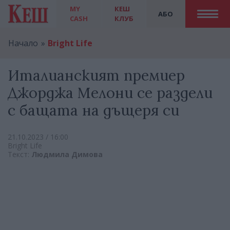
MY
КЕШ
АБО
CASH
КЛУБ
Начало
Bright Life
Италианският премиер
Джорджа Мелони се раздели
с бащата на дъщеря си
21.10.2023 / 16:00
Bright Life
Текст:
Людмила Димова