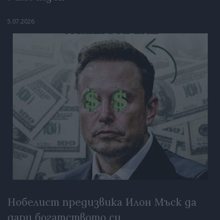
5.07.2026
Нобелист предизвика Илон Мъск да
дари богатството си