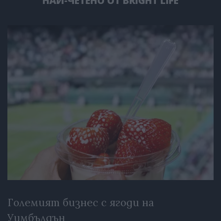
НАЙ-ЧЕТЕНО ОТ BRIGHT LIFE
Големият бизнес с ягоди на
Уимбълдън