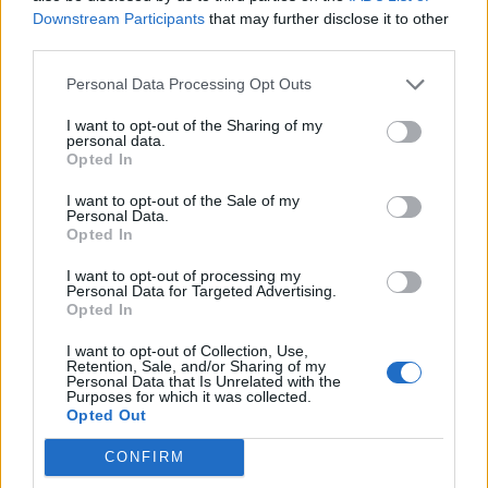
Downstream Participants
that may further disclose it to other
third parties.
Китай си построи свой курорт
Personal Data Processing Opt Outs
Санторини
03.08.2026 / 18:36
I want to opt-out of the Sharing of my
personal data.
Opted In
I want to opt-out of the Sale of my
Personal Data.
Opted In
I want to opt-out of processing my
Personal Data for Targeted Advertising.
Opted In
I want to opt-out of Collection, Use,
Retention, Sale, and/or Sharing of my
Personal Data that Is Unrelated with the
Purposes for which it was collected.
Opted Out
CONFIRM
Хакери удариха бизнес-база данни в