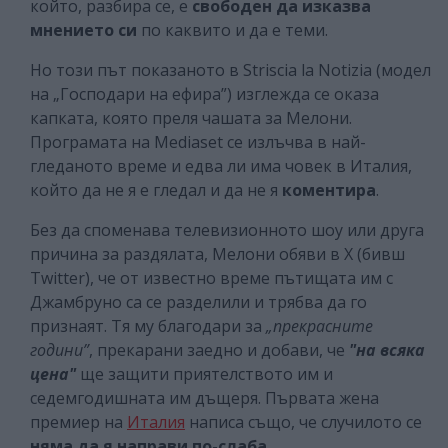
който, разбира се, е
свободен да изказва
мнението си
по каквито и да е теми.
Но този път показаното в Striscia la Notizia (модел
на „Господари на ефира”) изглежда се оказа
капката, която преля чашата за Мелони.
Програмата на Mediaset се излъчва в най-
гледаното време и едва ли има човек в Италия,
който да не я е гледал и да не я
коментира
.
Без да споменава телевизионното шоу или друга
причина за раздялата, Мелони обяви в X (бивш
Twitter), че от известно време пътищата им с
Джамбруно са се разделили и трябва да го
признаят. Тя му благодари за
„прекрасните
години”
, прекарани заедно и добави, че
"на всяка
цена"
ще защити приятелството им и
седемгодишната им дъщеря. Първата жена
премиер на
Италия
написа също, че случилото се
няма да я направи по-слаба
.