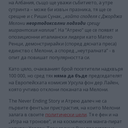
на Албания, също ще уважи събитието, а утре
сутринта – може би извън празника, тя ще се
срещне и с Риши Сунак,
„който споделя с Джорджа
Мелони
неортодоксални подходи
срещу
мигрантския наплив”
. На "Атрею" ще се появят и
опозиционни италиански лидери като Матео
Ренци, демонстрирайки (според дясната преса)
единство с Мелони, а според „неутралната” - в
опит да повишат популярността си.
Като цяло, очакваният брой посетители надхвъря
100 000, но сред тях
няма да бъде
председателят
на Европейската комисия Урсула фон дер Лайен,
която учтиво отклони поканата на Мелони.
The Never Ending Story и Атрею далеч не са
първите фентъзи пристрастия, на които Мелони
залага в своите
политически цели
. Тя е фен и на
„Игра на тронове”, и на космическия манга-пират