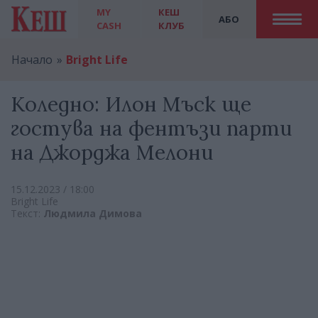
MY
КЕШ
АБО
CASH
КЛУБ
Начало
Bright Life
Коледно: Илон Мъск ще
гостува на фентъзи парти
на Джорджа Мелони
15.12.2023 / 18:00
Bright Life
Текст:
Людмила Димова