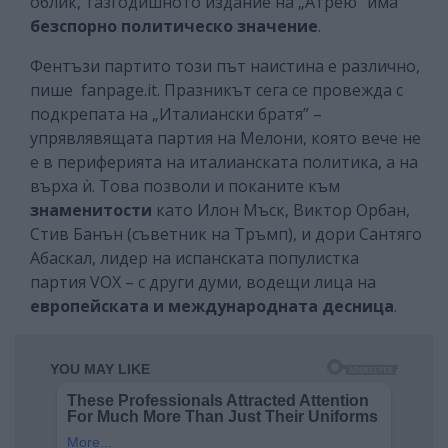
облик, тазгодишното издание на „Атрею” има
безспорно политическо значение
.
Фентъзи партито този път наистина е различно,
пише fanpage.it. Празникът сега се провежда с
подкрепата на „Италиански братя” –
упрявлявящата партия на Мелони, която вече не
е в периферията на италианската политика, а на
върха ѝ. Това позволи и поканите към
знаменитости
като Илон Мъск, Виктор Орбан,
Стив Банън (съветник на Тръмп), и дори Сантяго
Абаскал, лидер на испанската популистка
партия VОХ – с други думи, водещи лица на
европейската и международната десница
.