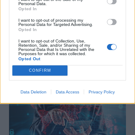
Personal Data.
Opted In
I want to opt-out of processing my
Personal Data for Targeted Advertising.
Opted In
Китай си построи свой курорт
I want to opt-out of Collection, Use,
Retention, Sale, and/or Sharing of my
Санторини
Personal Data that Is Unrelated with the
Purposes for which it was collected.
03.08.2026 / 18:36
Opted Out
CONFIRM
Data Deletion
Data Access
Privacy Policy