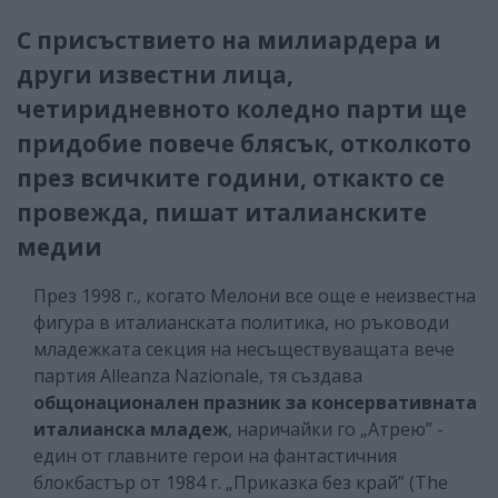
С присъствието на милиардера и
други известни лица,
четиридневното коледно парти ще
придобие повече блясък, отколкото
през всичките години, откакто се
провежда, пишат италианските
медии
През 1998 г., когато Мелони все още е неизвестна
фигура в италианската политика, но ръководи
младежката секция на несъществуващата вече
партия Alleanza Nazionale, тя създава
общонационален празник за консервативната
италианска младеж
, наричайки го „Атрею” -
един от главните герои на фантастичния
блокбастър от 1984 г. „Приказка без край” (The