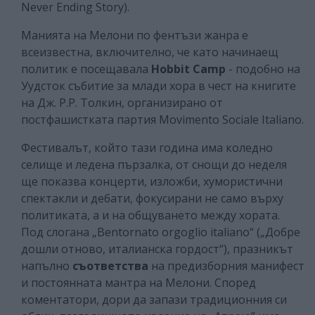
Never Ending Story).
Манията на Мелони по фентъзи жанра е
всеизвестна, включително, че като начинаещ
политик е посещавала
Hobbit Camp
- подобно на
Уудсток събитие за млади хора в чест на книгите
на Дж. Р.Р. Толкин, организирано от
постфашистката партия Movimento Sociale Italiano.
Фестивалът, който тази година има коледно
селище и ледена пързалка, от снощи до неделя
ще показва концерти, изложби, хумористични
спектакли и дебати, фокусирани не само върху
политиката, а и на общуването между хората.
Под слогана „Bentornato orgoglio italiano“ („Добре
дошли отново, италианска гордост“), празникът
напълно
съответства
на предизборния манифест
и постоянната мантра на Мелони. Според
коментатори, дори да запази традиционния си