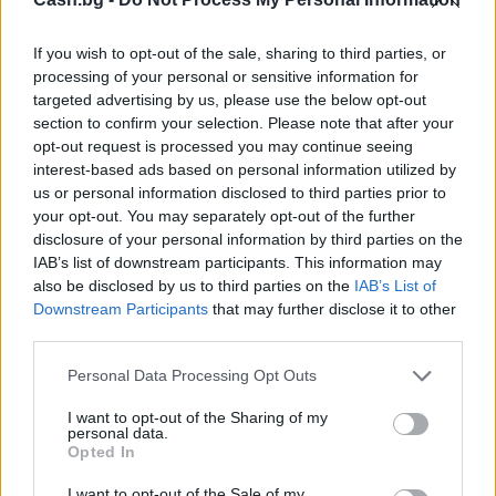
If you wish to opt-out of the sale, sharing to third parties, or
processing of your personal or sensitive information for
targeted advertising by us, please use the below opt-out
section to confirm your selection. Please note that after your
opt-out request is processed you may continue seeing
interest-based ads based on personal information utilized by
us or personal information disclosed to third parties prior to
your opt-out. You may separately opt-out of the further
Търговският дефицит на САЩ с ЕС е
disclosure of your personal information by third parties on the
нараснал с 36,4% през юни
IAB’s list of downstream participants. This information may
also be disclosed by us to third parties on the
IAB’s List of
04.08.2026 / 16:00
Downstream Participants
that may further disclose it to other
third parties.
Personal Data Processing Opt Outs
I want to opt-out of the Sharing of my
personal data.
Opted In
I want to opt-out of the Sale of my