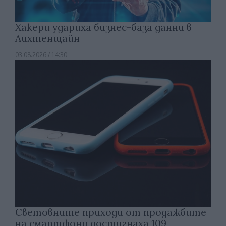
Хакери удариха бизнес-база данни в
Лихтенщайн
03.08.2026 / 14:30
Световните приходи от продажбите
на смартфони достигнаха 109