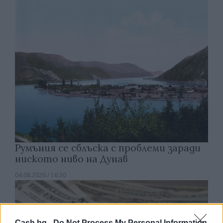
Румъния се сблъска с проблеми заради
ниското ниво на Дунав
04.08.2026 / 16:30
Cash.bg -
Do Not Process My Personal Information