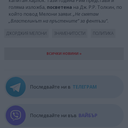
капитан Харлок. Тази година Рим представи и
голяма изложба,
посветена
на Дж. Р.Р. Толкин, по
който повод Мелони заяви:
„Не смятам
„Властелинът на пръстените“ за фентъзи“.
ДЖОРДЖИЯ МЕЛОНИ
ЗНАМЕНИТОСТИ
ПОЛИТИКА
ВСИЧКИ НОВИНИ »
Последвайте ни в
ТЕЛЕГРАМ
Последвайте ни във
ВАЙБЪР