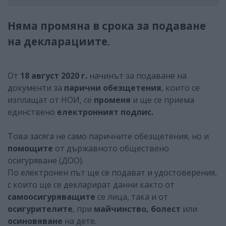
Няма промяна в срока за подаване
на декларациите.
От
18 август 2020 г.
начинът за подаване на
документи за
парични обезщетения
, които се
изплащат от НОИ, се
променя
и ще се приема
единствено
електронният подпис.
Това засяга не само паричните обезщетения, но и
помощите
от държавното обществено
осигуряване (ДОО).
По електронен път ще се подават и удостоверения,
с които ще се декларират данни както от
самоосигуряващите
се лица, така и от
осигурителите
, при
майчинство, болест
или
осиновяване
на дете.