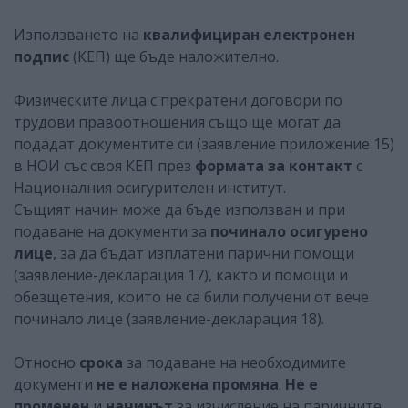
Използването на
квалифициран електронен
подпис
(КЕП) ще бъде наложително.
Физическите лица с прекратени договори по
трудови правоотношения също ще могат да
подадат документите си (заявление приложение 15)
в НОИ със своя КЕП през
формата за контакт
с
Националния осигурителен институт.
Същият начин може да бъде използван и при
подаване на документи за
починало осигурено
лице
, за да бъдат изплатени парични помощи
(заявление-декларация 17), както и помощи и
обезщетения, които не са били получени от вече
починало лице (заявление-декларация 18).
Относно
срока
за подаване на необходимите
документи
не е наложена промяна
.
Не е
променен
и
начинът
за изчисление на паричните