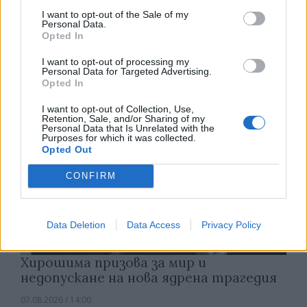
обаждания без съгласието на
I want to opt-out of the Sale of my
абонатите от 11 август
Personal Data.
Opted In
07.08.2026 / 14:30
I want to opt-out of processing my
Personal Data for Targeted Advertising.
Opted In
I want to opt-out of Collection, Use,
Retention, Sale, and/or Sharing of my
Personal Data that Is Unrelated with the
Purposes for which it was collected.
Opted Out
CONFIRM
Data Deletion
Data Access
Privacy Policy
Хирошима призова за мир и
недопускане на нова ядрена трагедия
07.08.2026 / 14:00