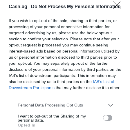
Cash.bg -
Do Not Process My Personal Information
If you wish to opt-out of the sale, sharing to third parties, or
Астронавти на NASA излязоха в
processing of your personal or sensitive information for
открития космос
targeted advertising by us, please use the below opt-out
07.08.2026 / 15:00
section to confirm your selection. Please note that after your
opt-out request is processed you may continue seeing
interest-based ads based on personal information utilized by
us or personal information disclosed to third parties prior to
your opt-out. You may separately opt-out of the further
disclosure of your personal information by third parties on the
IAB’s list of downstream participants. This information may
also be disclosed by us to third parties on the
IAB’s List of
Downstream Participants
that may further disclose it to other
third parties.
Personal Data Processing Opt Outs
I want to opt-out of the Sharing of my
personal data.
Opted In
Франция ще забрани рекламните