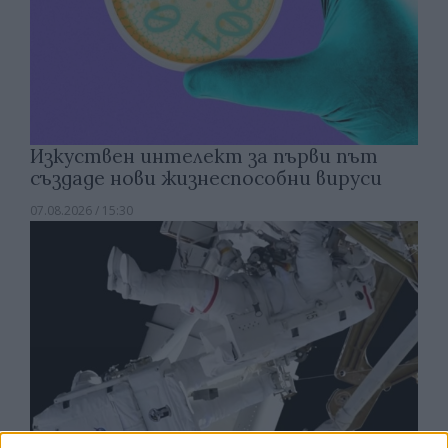
Изкуствен интелект за първи път
създаде нови жизнеспособни вируси
07.08.2026 / 15:30