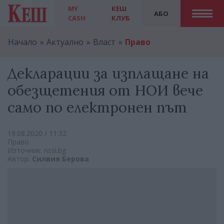
MY
КЕШ
АБО
CASH
КЛУБ
Начало
Актуално
Власт
Право
Декларации за изплащане на
обезщетения от НОИ вече
само по електронен път
19.08.2020 / 11:32
Право
Източник: nssi.bg
Автор:
Силвия Берова