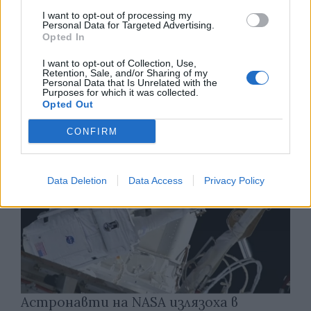
I want to opt-out of processing my
Personal Data for Targeted Advertising.
Opted In
Изкуствен интелект за първи път
създаде нови жизнеспособни вируси
I want to opt-out of Collection, Use,
Retention, Sale, and/or Sharing of my
Personal Data that Is Unrelated with the
07.08.2026 / 15:30
Purposes for which it was collected.
Opted Out
CONFIRM
Data Deletion
Data Access
Privacy Policy
Астронавти на NASA излязоха в