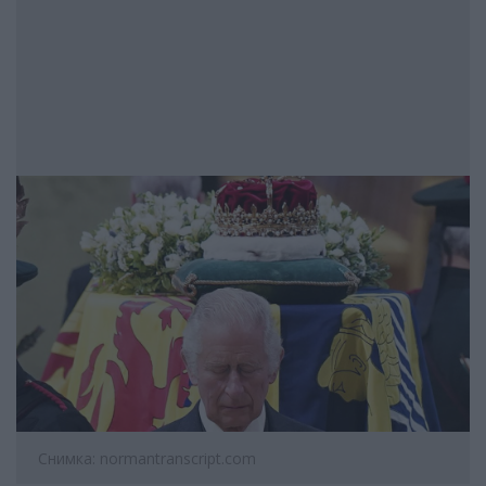
Снимка: normantranscript.com