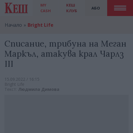
MY
КЕШ
АБО
CASH
КЛУБ
Начало
Bright Life
Списание, трибуна на Меган
Маркъл, атакува крал Чарлз
III
15.09.2022 / 16:15
Bright Life
Текст:
Людмила Димова