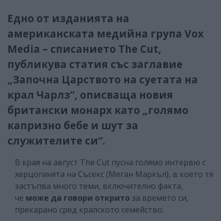
Едно от изданията на
американската медийна група Vox
Media – списанието The Cut,
публикува статия със заглавие
„Започна Царството на суетата на
крал Чарлз“, описваща новия
британски монарх като „голямо
капризно бебе и шут за
служителите си“.
В края на август The Cut пусна голямо интервю с
херцогинята на Съсекс (Меган Маркъл), в което тя
застъпва много теми, включително факта,
че
може да говори открито
за времето си,
прекарано сред кралското семейство.