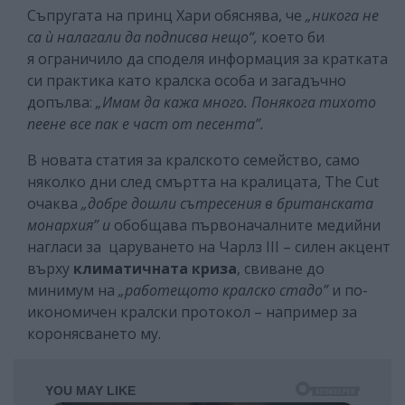
Съпругата на принц Хари обяснява, че
„никога не
са ѝ налагали да подписва нещо“,
което би
я ограничило да споделя информация за кратката
си практика като кралска особа и загадъчно
допълва:
„Имам да кажа много. Понякога тихото
пеене все пак е част от песента”.
В новата статия за кралското семейство, само
няколко дни след смъртта на кралицата, The Cut
очаква
„добре дошли сътресения в британската
монархия” и
обобщава първоначалните медийни
нагласи за царуването на Чарлз III – силен акцент
върху
климатичната криза
, свиване до
минимум на
„работещото кралско стадо”
и по-
икономичен кралски протокол – например за
коронясването му.