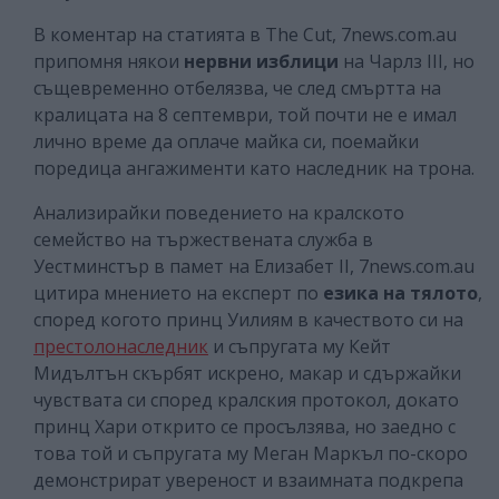
В коментар на статията в The Cut, 7news.com.au
припомня някои
нервни изблици
на Чарлз III, но
същевременно отбелязва, че след смъртта на
кралицата на 8 септември, той почти не е имал
лично време да оплаче майка си, поемайки
поредица ангажименти като наследник на трона.
Анализирайки поведението на кралското
семейство на тържествената служба в
Уестминстър в памет на Елизабет II, 7news.com.au
цитира мнението на експерт по
езика на тялото
,
според когото принц Уилиям в качеството си на
престолонаследник
и съпругата му Кейт
Мидълтън скърбят искрено, макар и сдържайки
чувствата си според кралския протокол, докато
принц Хари открито се просълзява, но заедно с
това той и съпругата му Меган Маркъл по-скоро
демонстрират увереност и взаимната подкрепа