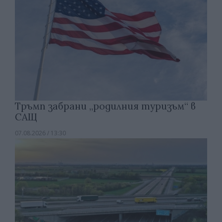
Тръмп забрани „родилния туризъм“ в
САЩ
07.08.2026 / 13:30