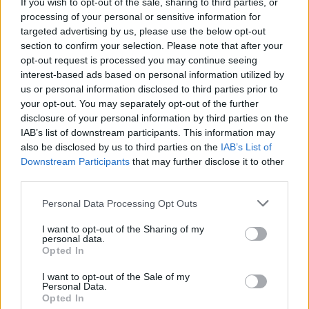
If you wish to opt-out of the sale, sharing to third parties, or
processing of your personal or sensitive information for
targeted advertising by us, please use the below opt-out
section to confirm your selection. Please note that after your
opt-out request is processed you may continue seeing
interest-based ads based on personal information utilized by
Древен храм на почти 900 години
us or personal information disclosed to third parties prior to
откриха под кафене за сладолед в
your opt-out. You may separately opt-out of the further
Полша
disclosure of your personal information by third parties on the
IAB’s list of downstream participants. This information may
07.08.2026 / 16:00
also be disclosed by us to third parties on the
IAB’s List of
Downstream Participants
that may further disclose it to other
third parties.
Personal Data Processing Opt Outs
I want to opt-out of the Sharing of my
personal data.
Opted In
I want to opt-out of the Sale of my
Personal Data.
Opted In