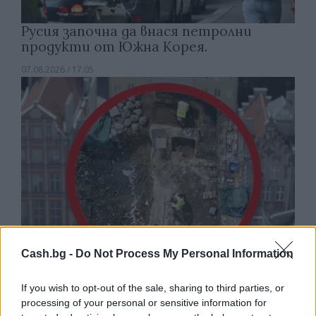
Русия започна да внася петролни
продукти от Южна Корея.
07.08.2026 / 17:05
Cash.bg -
Do Not Process My Personal Information
Древен храм на почти 900 години
If you wish to opt-out of the sale, sharing to third parties, or
processing of your personal or sensitive information for
откриха под кафене за сладолед в