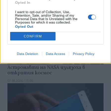
Opted In
I want to opt-out of Collection, Use,
Retention, Sale, and/or Sharing of my
Personal Data that Is Unrelated with the
Purposes for which it was collected.
Opted Out
CONFIRM
Data Deletion
Data Access
Privacy Policy
Астронавти на NASA излязоха в
открития космос
07.08.2026 / 15:00