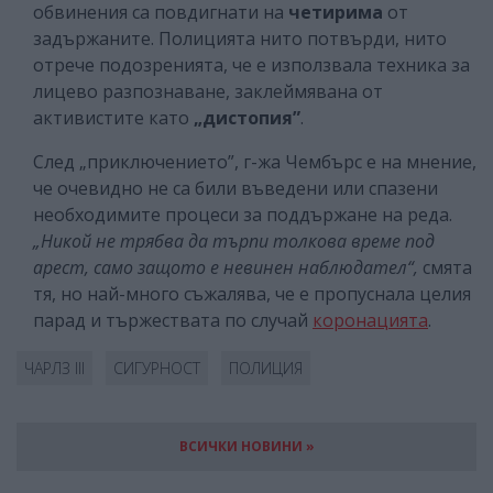
обвинения са повдигнати на
четирима
от
задържаните. Полицията нито потвърди, нито
отрече подозренията, че е използвала техника за
лицево разпознаване, заклеймявана от
активистите като
„дистопия”
.
След „приключението”, г-жа Чембърс е на мнение,
че очевидно не са били въведени или спазени
необходимите процеси за поддържане на реда.
„Никой не трябва да търпи толкова време под
арест, само защото е невинен наблюдател“,
смята
тя, но най-много съжалява, че е пропуснала целия
парад и тържествата по случай
коронацията
.
ЧАРЛЗ III
СИГУРНОСТ
ПОЛИЦИЯ
ВСИЧКИ НОВИНИ »