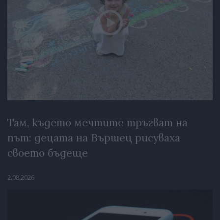
Там, където мечтите тръгват на
път: децата на Вършец рисуваха
своето бъдеще
2.08.2026