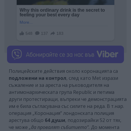
Полицейските действия около коронацията са
подложени на контрол
, след като Met изрази
съжаление и за ареста на ръководителя на
антимонархическата група Republic и петима
други протестиращи, въпреки че демонстрацията
им е била съгласувана със силите на реда. В т.нар.
операция „Коронация” лондонската полиция
арестува общо
64 души
, подозирайки 52 от тях,
че може
„да провалят събитието”.
До момента