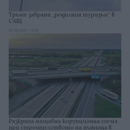
Тръмп забрани „родилния туризъм“ в
САЩ
07.08.2026 / 13:30
Разкриха мащабна корупционна схема
при строителството на пътища в