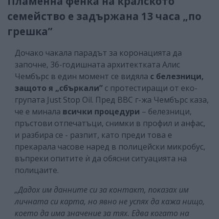
Пламенна фенка на кралското
семейство е задържана 13 часа „по
грешка”
Дочако чакала парадът за коронацията да
започне, 36-годишната архитектката Алис
Чембърс в един момент се видяла
с белезници,
защото я „сбъркали”
с протестиращи от еко-
групата Just Stop Oil. Пред BBC г-жа Чембърс каза,
че е минала
всички процедури
– белезници,
пръстови отпечатъци, снимки в профил и анфас,
и разбира се - разпит, като преди това е
прекарала часове наред в полицейски микробус,
въпреки опитите ѝ да обясни ситуацията на
полицаите.
„Дадох им данните си за контакт, показах им
личната си карта, но явно не успях да кажа нищо,
което да има значение за тях. Едва когато на