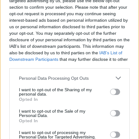
targeted advertising by us, please use the below opt-out
Полша
section to confirm your selection. Please note that after your
07.08.2026 / 16:00
opt-out request is processed you may continue seeing
interest-based ads based on personal information utilized by
us or personal information disclosed to third parties prior to
your opt-out. You may separately opt-out of the further
disclosure of your personal information by third parties on the
IAB’s list of downstream participants. This information may
also be disclosed by us to third parties on the
IAB’s List of
Downstream Participants
that may further disclose it to other
third parties.
Personal Data Processing Opt Outs
I want to opt-out of the Sharing of my
personal data.
Opted In
Изкуствен интелект за първи път
I want to opt-out of the Sale of my
създаде нови жизнеспособни вируси
Personal Data.
Opted In
07.08.2026 / 15:30
I want to opt-out of processing my
Personal Data for Targeted Advertising.