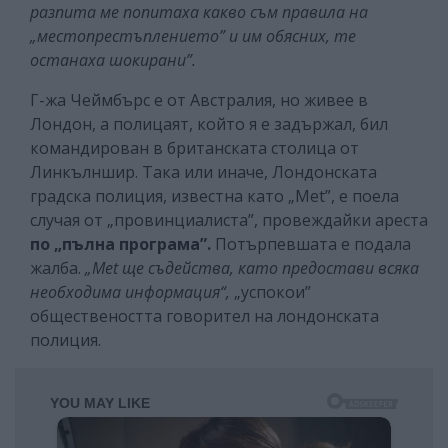
разпита ме попитаха какво съм правила на
„местопрестъплението” и им обясних, те
останаха шокирани”.
Г-жа Чеймбърс е от Австралия, но живее в
Лондон, а полицаят, който я е задържал, бил
командирован в британската столица от
Линкълншир. Така или иначе, Лондонската
градска полиция, известна като „Met”, е поела
случая от „провинциалиста”, провеждайки ареста
по „пълна програма”.
Потърпевшата е подала
жалба.
„Met ще съдейства, като предостави всяка
необходима информация“,
„успокои”
обществеността говорител на лондонската
полиция.