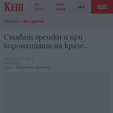
MY
КЕШ
АБО
CASH
КЛУБ
Начало
Актуално
Стават грешки и при
коронацията на крале...
12.05.2023 / 16:15
Актуално
Текст:
Людмила Димова