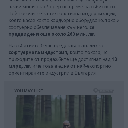
заяви министър Лорер по време на събитието.
Той посочи, че за технологична модернизация,
която касае както хардуерно оборудване, така и
софтуерно обезпечаване към него,
са
предвидени още около 260 млн. лв.
На събитието беше представен анализ за
софтуерната индустрия,
който показа, че
приходите от продажбите ще достигнат над
10
млрд. лв.
и че това е една от най-експортно
ориентираните индустрии в България.