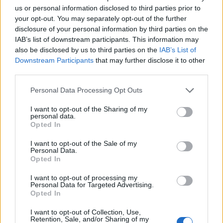
us or personal information disclosed to third parties prior to
your opt-out. You may separately opt-out of the further
disclosure of your personal information by third parties on the
IAB’s list of downstream participants. This information may
also be disclosed by us to third parties on the
IAB’s List of
Downstream Participants
that may further disclose it to other
third parties.
Personal Data Processing Opt Outs
I want to opt-out of the Sharing of my
personal data.
Изкуствен интелект за първи път
Opted In
създаде нови жизнеспособни вируси
I want to opt-out of the Sale of my
07.08.2026 / 15:30
Personal Data.
Opted In
I want to opt-out of processing my
Personal Data for Targeted Advertising.
Opted In
I want to opt-out of Collection, Use,
Retention, Sale, and/or Sharing of my