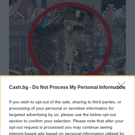
Cash.bg -
Do Not Process My Personal Information
Древен храм на почти 900 години
откриха под кафене за сладолед в
If you wish to opt-out of the sale, sharing to third parties, or
Полша
processing of your personal or sensitive information for
07.08.2026 / 16:00
targeted advertising by us, please use the below opt-out
section to confirm your selection. Please note that after your
opt-out request is processed you may continue seeing
interest-based ads based on personal information utilized by