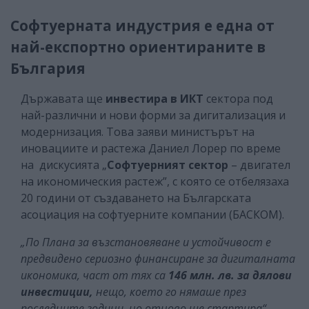
Софтуерната индустрия е една от
най-експортно ориентираните в
България
Държавата ще
инвестира в ИКТ
сектора под
най-различни и нови форми за дигитализация и
модернизация. Това заяви министърът на
иновациите и растежа Даниел Лорер по време
на дискусията „
Софтуерният сектор
– двигател
на икономическия растеж”, с която се отбелязаха
20 години от създаването на Българската
асоциация на софтуерните компании (БАСКОМ).
„По Плана за възстановяване и устойчивост е
предвидено сериозно финансиране за дигиталната
икономика, част от тях са
146 млн. лв. за дялови
инвестиции,
нещо, което го нямаше през
последните години, но отново ще стартира“
,