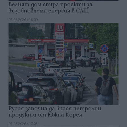
Белият дом спира проекти за
възобновяема енергия в САЩ
07.08.2026 / 18:00
Русия започна да внася петролни
продукти от Южна Корея.
07.08.2026 / 17:05