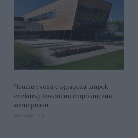
Чешки учени създадоха широк
спектър конопени строителни
материали
06.07.2026 / 17:15