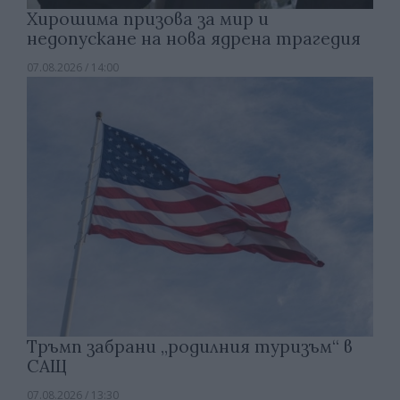
Хирошима призова за мир и
недопускане на нова ядрена трагедия
07.08.2026 / 14:00
Тръмп забрани „родилния туризъм“ в
САЩ
07.08.2026 / 13:30