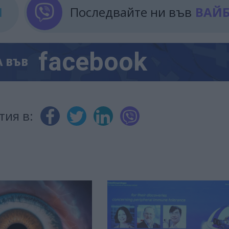
М
Последвайте ни във
ВАЙ
facebook
А
ВЪВ
тия в: