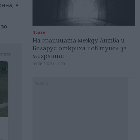
дина, в
рзо
Право
.
На границата между Литва и
Беларус откриха нов тунел за
мигранти
06.08.2026 / 11:00
Реклама