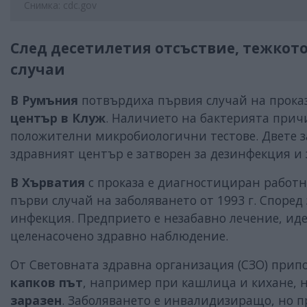
Снимка: cdc.gov
След десетилетия отсъствие, тежкото
случаи
В Румъния
потвърдиха първия случай на проказ
център в Клуж
. Наличието на бактерията причи
положителни микробиологични тестове. Двете з
здравният център е затворен за дезинфекция и 
В Хърватия
с проказа е диагностициран работн
първи случай на заболяването от 1993 г. Според
инфекция. Предприето е незабавно лечение, ид
целенасочено здравно наблюдение.
От Световната здравна организация (СЗО) припо
капков път
, например при кашлица и кихане, 
заразен
. Заболяването е инвалидизиращо, но п