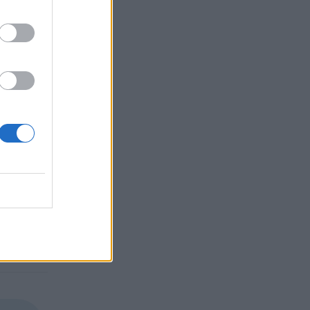
 кожни
лни
ред
ага
лният
на