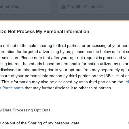
-
Do Not Process My Personal Information
to opt-out of the sale, sharing to third parties, or processing of your per
formation for targeted advertising by us, please use the below opt-out s
r selection. Please note that after your opt-out request is processed y
нфекциозно заболяване, причинено от бактерията
eing interest-based ads based on personal information utilized by us or
риферните нерви, лигавиците на горните дихателни
disclosed to third parties prior to your opt-out. You may separately opt-
а от факта, че
дългият инкубационен период
на
losure of your personal information by third parties on the IAB’s list of
. This information may also be disclosed by us to third parties on the
IA
етия, а симптомите могат да се проявят дълго сле
Participants
that may further disclose it to other third parties.
 среща в повече от 120 страни, основно в части о
l Data Processing Opt Outs
еското наименование „проказа“ често се свързва 
че
в наши дни болестта е лечима, а лечението 
o opt-out of the Sharing of my personal data.