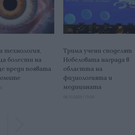
а технология,
Трима учени споделят
а болести на
Нобеловата награда в
е преди появата
областта на
томите
физиологията и
медицината
00
06.10.2025 / 15:00
Previous
Previous