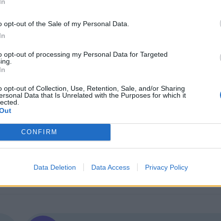
In
вителност в свръхпигментирани или червеникави
o opt-out of the Sale of my Personal Data.
ръцете, краката или други части на тялото, зрите
In
ни случаи.
to opt-out of processing my Personal Data for Targeted
няма опасност за разпространение на заразата с
ing.
In
остика и навременното лечение
, което предпол
авеопазването. Основна превантивна мярка е
щаге
o opt-out of Collection, Use, Retention, Sale, and/or Sharing
ersonal Data that Is Unrelated with the Purposes for which it
ви дестинации
, предвид оживената международ
lected.
Out
CONFIRM
Data Deletion
Data Access
Privacy Policy
ИЧКИ НОВИНИ »