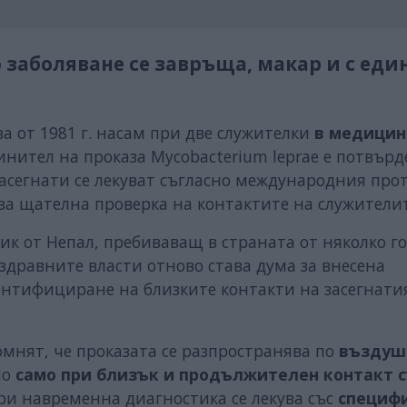
 заболяване се завръща, макар и с ед
а от 1981 г. насам при две служителки
в медицин
нител на проказа Mycobacterium leprae е потвърд
асегнати се лекуват съгласно международния прот
за щателна проверка на контактите на служителит
ик от Непал, пребиваващ в страната от няколко г
 здравните власти отново става дума за внесена
ентифициране на близките контакти на засегнати
мнят, че проказата се разпространява по
въздуш
но
само при близък и продължителен контакт с
ри навременна диагностика се лекува със
специф