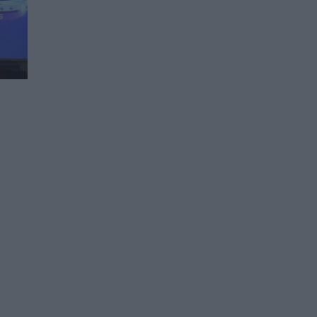
Един на всеки 127 души в
света е аутист, установи
проучване на GBD
22.12.2024 / 12:00