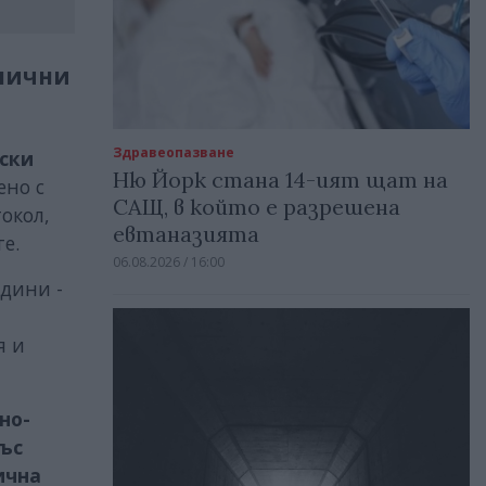
инични
Здравеопазване
ски
Ню Йорк стана 14-ият щат на
ено с
САЩ, в който е разрешена
окол,
евтаназията
е.
06.08.2026 / 16:00
одини -
я и
но-
ъс
ична