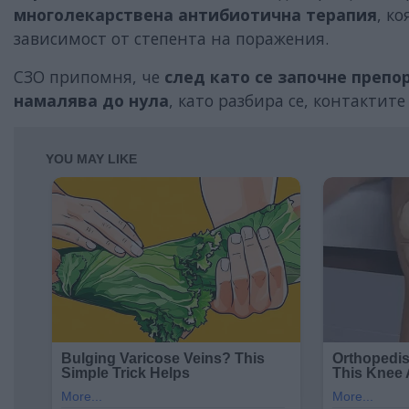
многолекарствена антибиотична терапия
, к
зависимост от степента на поражения.
СЗО припомня, че
след като се започне препо
намалява до нула
, като разбира се, контактит