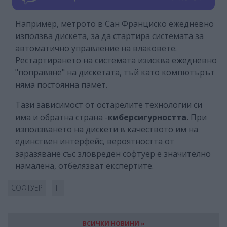
Например, метрото в Сан Франциско ежедневно
използва дискета, за да стартира системата за
автоматично управление на влаковете.
Рестартирането на системата изисква ежедневно
"поправяне" на дискетата, тъй като компютърът
няма постоянна памет.
Тази зависимост от остарелите технологии си
има и обратна страна -
киберсигурността.
При
използването на дискети в качеството им на
единствен интерфейс, вероятността от
заразяване със зловреден софтуер е значително
намалена, отбелязват експертите.
СОФТУЕР
IT
ВСИЧКИ НОВИНИ »