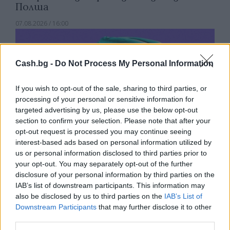
Полша
07.08.2026 / 16:00
Cash.bg -
Do Not Process My Personal Information
If you wish to opt-out of the sale, sharing to third parties, or
processing of your personal or sensitive information for
targeted advertising by us, please use the below opt-out
section to confirm your selection. Please note that after your
opt-out request is processed you may continue seeing
interest-based ads based on personal information utilized by
us or personal information disclosed to third parties prior to
your opt-out. You may separately opt-out of the further
disclosure of your personal information by third parties on the
Изкуствен интелект за първи път
IAB’s list of downstream participants. This information may
създаде нови жизнеспособни вируси
also be disclosed by us to third parties on the
IAB’s List of
Downstream Participants
that may further disclose it to other
07.08.2026 / 15:30
third parties.