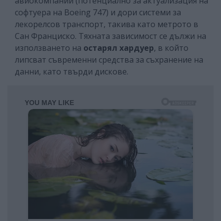
авиокомпании (потенциално за актуализация на
софтуера на Boeing 747) и дори системи за
лекорелсов транспорт, такива като метрото в
Сан Франциско. Тяхната зависимост се дължи на
използването на
остарял хардуер
, в който
липсват съвременни средства за съхранение на
данни, като твърди дискове.