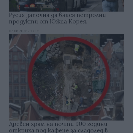
Русия започна да внася петролни
продукти от Южна Корея.
07.08.2026 / 17:05
Древен храм на почти 900 години
откриха под кафене за сладолед в