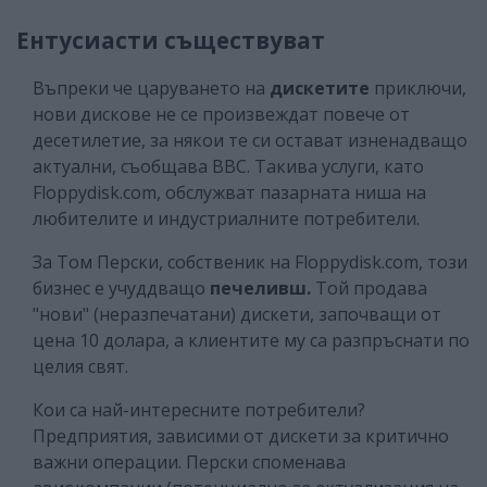
Ентусиасти съществуват
Въпреки че царуването на
дискетите
приключи,
нови дискове не се произвеждат повече от
десетилетие, за някои те си остават изненадващо
актуални, съобщава BBC. Такива услуги, като
Floppydisk.com, обслужват пазарната ниша на
любителите и индустриалните потребители.
За Том Перски, собственик на Floppydisk.com, този
бизнес е учуддващо
печеливш.
Той продава
"нови" (неразпечатани) дискети, започващи от
цена 10 долара, а клиентите му са разпръснати по
целия свят.
Кои са най-интересните потребители?
Предприятия, зависими от дискети за критично
важни операции. Перски споменава