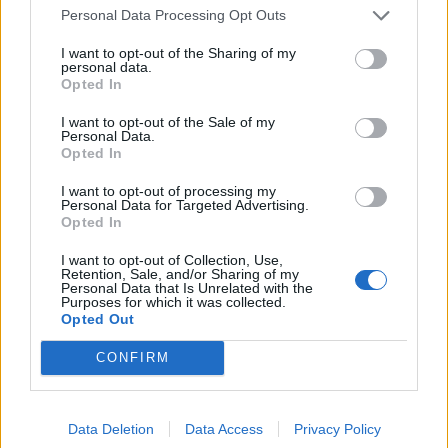
Personal Data Processing Opt Outs
I want to opt-out of the Sharing of my
personal data.
Opted In
I want to opt-out of the Sale of my
Personal Data.
Opted In
I want to opt-out of processing my
Personal Data for Targeted Advertising.
Opted In
I want to opt-out of Collection, Use,
Астронавти на NASA излязоха в
Retention, Sale, and/or Sharing of my
Personal Data that Is Unrelated with the
открития космос
Purposes for which it was collected.
Opted Out
07.08.2026 / 15:00
CONFIRM
Data Deletion
Data Access
Privacy Policy