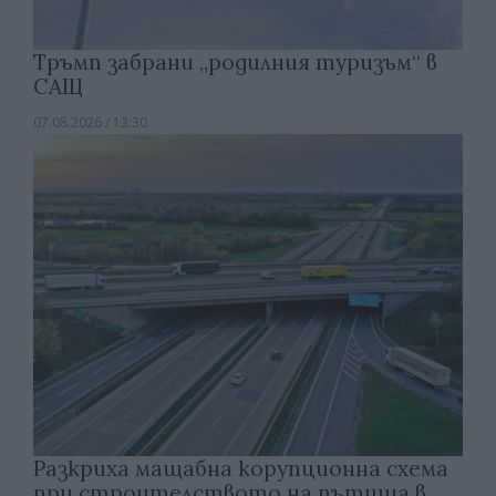
Тръмп забрани „родилния туризъм“ в
САЩ
07.08.2026 / 13:30
Разкриха мащабна корупционна схема
при строителството на пътища в