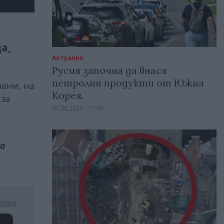
а,
Актуално
Русия започна да внася
петролни продукти от Южна
рани, на
Корея.
 за
07.08.2026 / 17:05
а