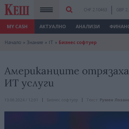
CHF 2.10463
GBP 2
MY
CASH
АКТУАЛНО
АНАЛИЗИ
ФИНАН
Начало
Знание
IT
Бизнес софтуер
Американците отрязаха
ИТ услуги
13.06.2024 / 12:01
Бизнес софтуер
Текст:
Румен Лозан