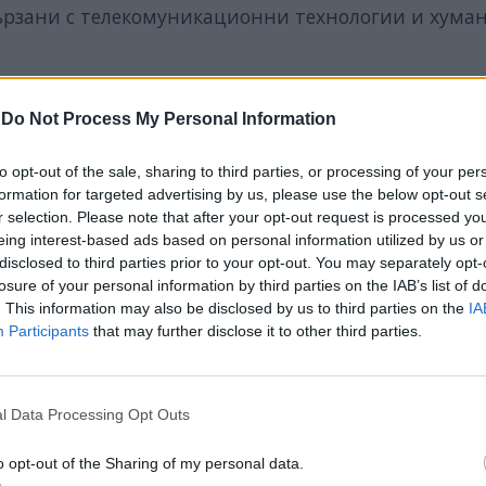
вързани с телекомуникационни технологии и хум
-
Do Not Process My Personal Information
ИЧКИ НОВИНИ »
to opt-out of the sale, sharing to third parties, or processing of your per
formation for targeted advertising by us, please use the below opt-out s
r selection. Please note that after your opt-out request is processed y
eing interest-based ads based on personal information utilized by us or
disclosed to third parties prior to your opt-out. You may separately opt-
losure of your personal information by third parties on the IAB’s list of
М
Последвайте ни във
ВАЙ
. This information may also be disclosed by us to third parties on the
IA
Participants
that may further disclose it to other third parties.
facebook
А
ВЪВ
l Data Processing Opt Outs
o opt-out of the Sharing of my personal data.