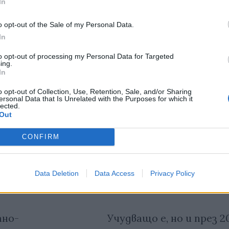
In
тия в:
o opt-out of the Sale of my Personal Data.
In
to opt-out of processing my Personal Data for Targeted
ing.
In
o opt-out of Collection, Use, Retention, Sale, and/or Sharing
ersonal Data that Is Unrelated with the Purposes for which it
lected.
Out
CONFIRM
Data Deletion
Data Access
Privacy Policy
но-
Учудващо е, но и през 2