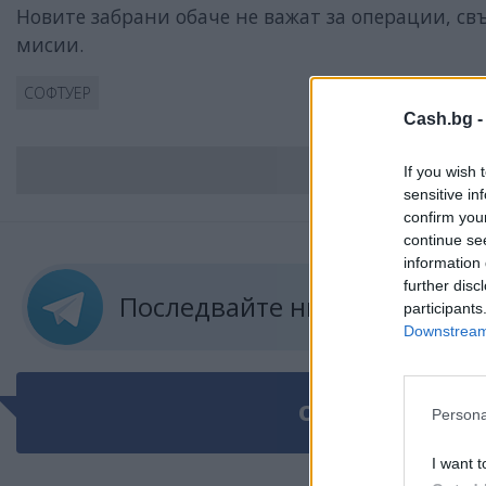
Новите забрани обаче не важат за операции, с
мисии.
СОФТУЕР
Cash.bg 
ВС
If you wish 
sensitive in
confirm you
continue se
information 
further disc
Последвайте ни в
ТЕЛЕГРА
participants
Downstream 
ОЩЕ ПО ТЕМАТ
Persona
I want t