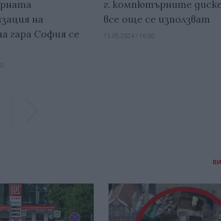
рната
г. компютърните диск
зация на
все още се използват
а гара София се
13.05.2024 / 16:00
00
Previous
Previous
В