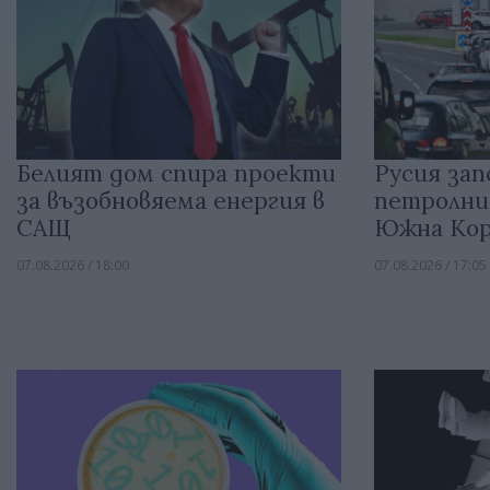
Белият дом спира проекти
Русия зап
за възобновяема енергия в
петролни
САЩ
Южна Кор
07.08.2026 / 18:00
07.08.2026 / 17:05