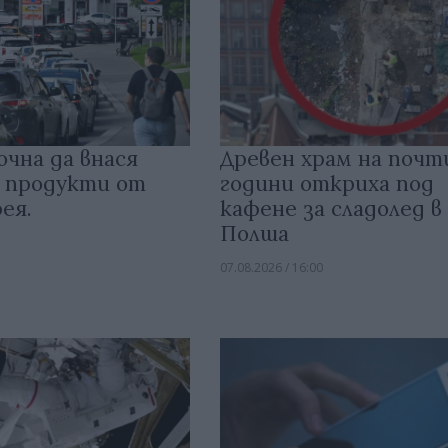
очна да внася
Древен храм на почт
 продукти от
години откриха под
ея.
кафене за сладолед в
Полша
07.08.2026 / 16:00