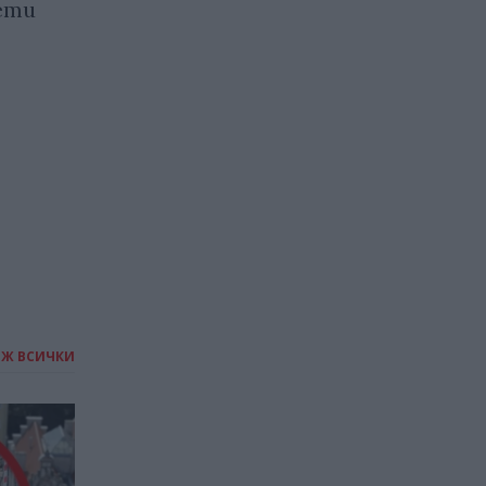
изтегли 2 млн.
ети
електромобила заради
злоупотреби с
автопилота
14.12.2023 / 14:00
ИЖ ВСИЧКИ