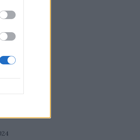
Принудиха Tesla да
024