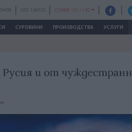
.24498
USD 1.66723
СОФИЯ:
+21 / +30
СИ
СУРОВИНИ
ПРОИЗВОДСТВА
УСЛУГИ
 Русия и от чуждестран
ов