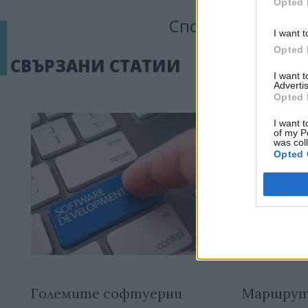
Opted 
Сподели тази ста
I want t
Opted 
СВЪРЗАНИ СТАТИИ
I want 
Advertis
Opted 
I want t
of my P
was col
Opted 
Големите софтуерни
Маршрут