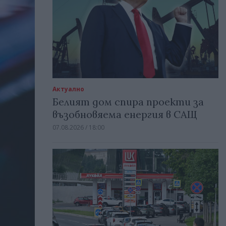
Актуално
Белият дом спира проекти за
възобновяема енергия в САЩ
07.08.2026 / 18:00