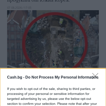
07.08.2026 / 17:05
Cash.bg -
Do Not Process My Personal Information
Древен храм на почти 900 години
откриха под кафене за сладолед в
If you wish to opt-out of the sale, sharing to third parties, or
Полша
processing of your personal or sensitive information for
targeted advertising by us, please use the below opt-out
07.08.2026 / 16:00
section to confirm your selection. Please note that after your