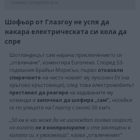
Снимка: completecar.ie
Шофьор от Глазгоу не успя да
накара електрическата си кола да
спре
Шотландецът сам нарича приключението си
„отвличане”, коментира Еuronews. Според 53-
годишния Брайън Морисън, първо
отказали
спирачките
на чисто новият му луксозен EV (на
кръгово кръстовище), след това електромобилът
престанал да реагира
на задаваните му
команди и
започнал да шофира „сам“,
носейки
се по улиците на Глазгоу с около 50 км/ч.
„50 км в час може да не изглеждат голяма скорост,
но когато
не я контролирате
и сте заклещени в
колата си, е ужасяващо“,
казва „отвлеченият”.