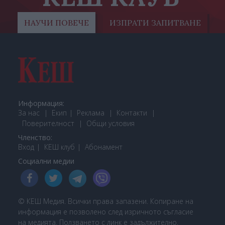
НАУЧИ ПОВЕЧЕ
ИЗПРАТИ ЗАПИТВАНЕ
Информация:
За нас
Екип
Реклама
Контакти
Поверителност
Общи условия
Членство:
Вход
КЕШ клуб
Або
намент
Социални медии
© КЕШ Медия. Всички права запазени. Копиране на
информация е позволено след изричното съгласие
на медията. Ползването с линк е задължително.