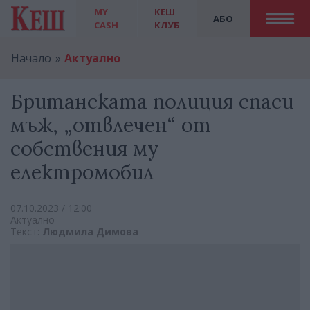
MY
КЕШ
АБО
CASH
КЛУБ
Начало
Актуално
Британската полиция спаси
мъж, „отвлечен“ от
собствения му
електромобил
07.10.2023 / 12:00
Актуално
Текст:
Людмила Димова