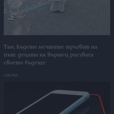
Там, където мечтите тръгват на
път: децата на Вършец рисуваха
своето бъдеще
2.08.2026