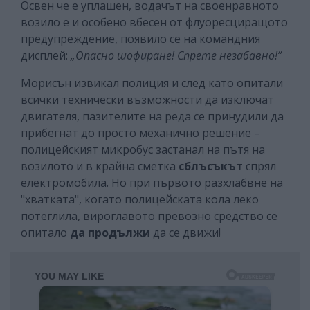
Освен че е уплашен, водачът на своенравното
возило е и особено вбесен от флуоресциращото
предупреждение, появило се на командния
дисплей:
„Опасно шофиране! Спрете незабавно!”
Морисън извикал полиция и след като опитали
всички технически възможности да изключат
двигателя, пазителите на реда се принудили да
прибегнат до просто механично решение –
полицейският микробус застанал на пътя на
возилото и в крайна сметка
сблъсъкът
спрял
електромобила. Но при първото разхлабвне на
"хватката", когато полицейската кола леко
потеглила, вироглавото превозно средство се
опитало
да продължи
да се движи!