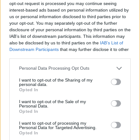
opt-out request is processed you may continue seeing
interest-based ads based on personal information utilized by
us or personal information disclosed to third parties prior to
your opt-out. You may separately opt-out of the further
disclosure of your personal information by third parties on the
IAB’s list of downstream participants. This information may
also be disclosed by us to third parties on the
IAB’s List of
Downstream Participants
that may further disclose it to other
third parties.
Personal Data Processing Opt Outs
I want to opt-out of the Sharing of my
personal data.
Изкуствен интелект за първи път
Opted In
създаде нови жизнеспособни вируси
I want to opt-out of the Sale of my
Personal Data.
07.08.2026 / 15:30
Opted In
I want to opt-out of processing my
Personal Data for Targeted Advertising.
Opted In