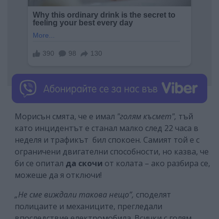
Морисън смята, че е имал
"голям късмет",
тъй
като инцидентът е станал малко след 22 часа в
неделя и трафикът бил спокоен. Самият той е с
ограничени двигателни способности, но казва, че
би се опитал
да скочи
от колата – ако разбира се,
можеше да я отключи!
„Не сме виждали такова нещо”,
споделят
полицаите и механиците, прегледали
впоследствие електромобила. Всички с голям