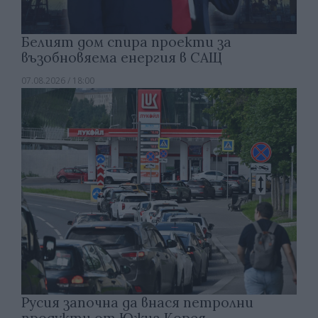
Белият дом спира проекти за
възобновяема енергия в САЩ
07.08.2026 / 18:00
Русия започна да внася петролни
продукти от Южна Корея.