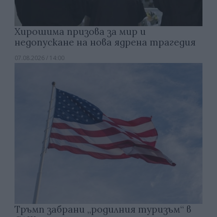
Хирошима призова за мир и
недопускане на нова ядрена трагедия
07.08.2026 / 14:00
Тръмп забрани „родилния туризъм“ в