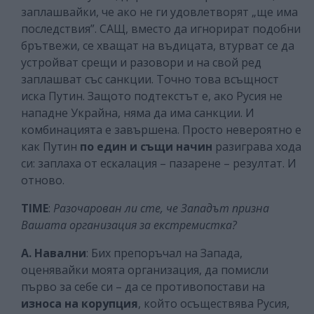
заплашвайки, че ако не ги удовлетворят „ще има
последствия”. САЩ, вместо да игнорират подобни
брътвежи, се хващат на въдицата, втурват се да
устройват срещи и разовори и на свой ред
заплашват със санкции. Точно това всъщност
иска Путин. Защото подтекстът е, ако Русия не
нападне Украйна, няма да има санкции. И
комбинацията е завършена. Просто невероятно е
как Путин
по един и същи начин
разиграва хода
си: заплаха от ескалация – пазарене – резултат. И
отново.
TIME
:
Разочарован ли сте, че Западът призна
Вашата организация за екстремистка?
А. Навални
: Бих препоръчал на Запада,
оценявайки моята организация, да помисли
първо за себе си – да се противопостави на
износа на корупция
, който осъществява Русия,