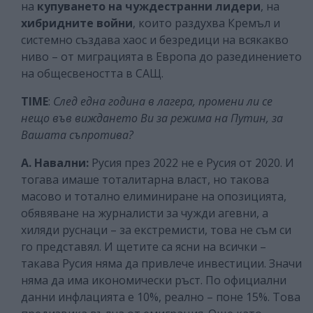
на
купуването на чуждестранни лидери
, на
хибридните войни
, които раздухва Кремъл и
системно създава хаос и безредици на всякакво
ниво – от миграцията в Европа до разединението
на общесвеността в САЩ.
TIME
:
След една година в лагера, промени ли се
нещо във виждането Ви за режима на Путин, за
Вашата съпротива?
А. Навални:
Русия през 2022 не е Русия от 2020. И
тогава имаше тоталитарна власт, но такова
масово и тотално елиминиране на опозицията,
обявяване на журналисти за чужди агевни, а
хиляди руснаци – за екстремисти, това не съм си
го представял. И щетите са ясни на всички –
такава Русия няма да привлече инвестиции. Значи
няма да има икономически ръст. По официални
данни инфлацията е 10%, реално – поне 15%. Това