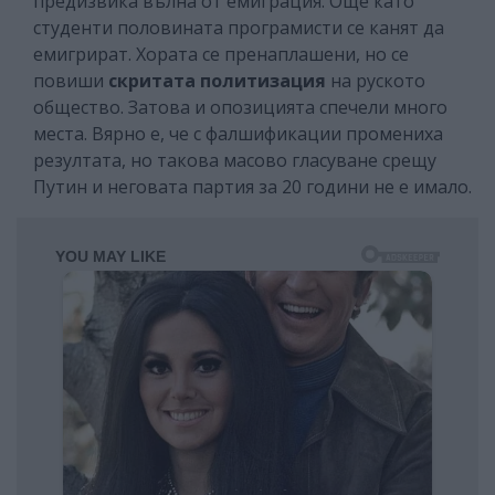
предизвика вълна от емиграция. Още като
студенти половината програмисти се канят да
емигрират. Хората се пренаплашени, но се
повиши
скритата политизация
на руското
общество. Затова и опозицията спечели много
места. Вярно е, че с фалшификации промениха
резултата, но такова масово гласуване срещу
Путин и неговата партия за 20 години не е имало.