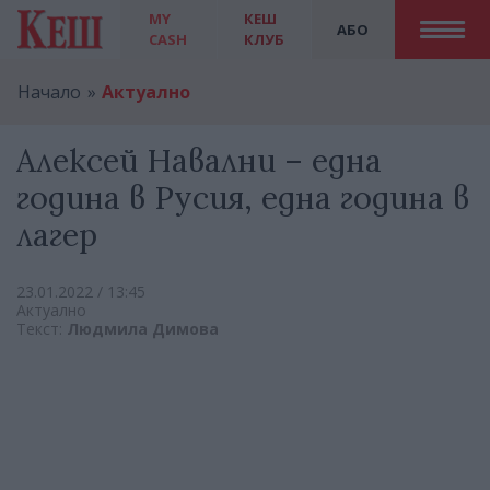
MY
КЕШ
АБО
CASH
КЛУБ
Начало
Актуално
Алексей Навални – една
година в Русия, една година в
лагер
23.01.2022 / 13:45
Актуално
Текст:
Людмила Димова