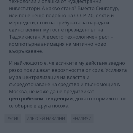
технологии и опашка от чуждестранни
инвеститори. А какво стана? Вместо Сингапур,
или поне нещо подобно на СССР 2.0, с яхти и
мерцедеси, стои на трибуната за парада и
единственият му гост е президентът на
Таджикистан. А вместо технологичен ръст –
компютърна анимация на митично ново
въоръжаване.
И най-лошото е, че всичките му действия заедно
рязко повишават вероятността от срив. Усилията
му за централизация на властта и
съсредоточаване на средства и пълномощия в
Москва, не може да не предизвикат
центробежни тенденции
, докато кормилото не
се обърне в друга посока.
РУСИЯ
АЛЕКСЕЙ НАВАЛНИ
АНАЛИЗИ