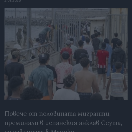
2.08.2026
Повече от половината мигранти,
преминали в испанския анклав Сеута,
се завърнаха в Мароко