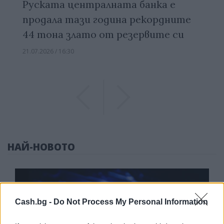
Руската централната банка е
продала тази година рекордните
44 тона злато от резервите си
21.07.2026 / 16:30
Previous
Previous
НАЙ-НОВОТО
Cash.bg -
Do Not Process My Personal Information