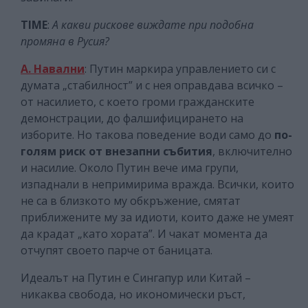
TIME
:
А какви рискове виждате при подобна
промяна в Русия?
А. Навални
: Путин маркира управлението си с
думата „стабилност” и с нея оправдава всичко –
от насилието, с което громи гражданските
демонстрации, до фалшифицирането на
изборите. Но такова поведение води само до
по-
голям риск от внезапни събития
, включително
и насилие. Около Путин вече има групи,
изпаднали в непримирима вражда. Всички, които
не са в близкото му обкръжение, смятат
приближените му за идиоти, които даже не умеят
да крадат „като хората”. И чакат момента да
отчупят своето парче от баницата.
Идеалът на Путин е Сингапур или Китай –
никаква свобода, но икономически ръст,