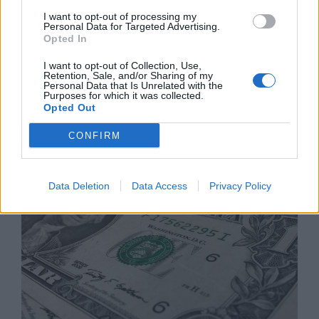
I want to opt-out of processing my
Personal Data for Targeted Advertising.
Opted In
I want to opt-out of Collection, Use,
Retention, Sale, and/or Sharing of my
Personal Data that Is Unrelated with the
Румъния се сблъска с проблеми заради
Purposes for which it was collected.
ниското ниво на Дунав
Opted Out
04.08.2026 / 16:30
CONFIRM
Data Deletion
Data Access
Privacy Policy