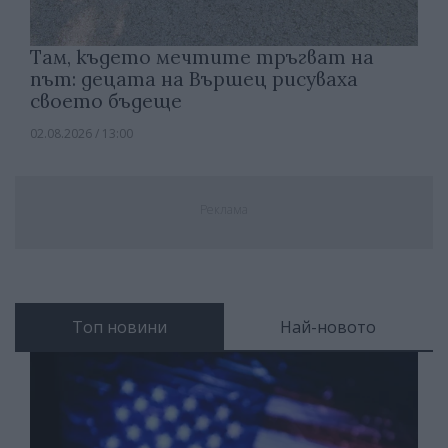
Там, където мечтите тръгват на
път: децата на Вършец рисуваха
своето бъдеще
02.08.2026 / 13:00
Реклама
Топ новини
Най-новото