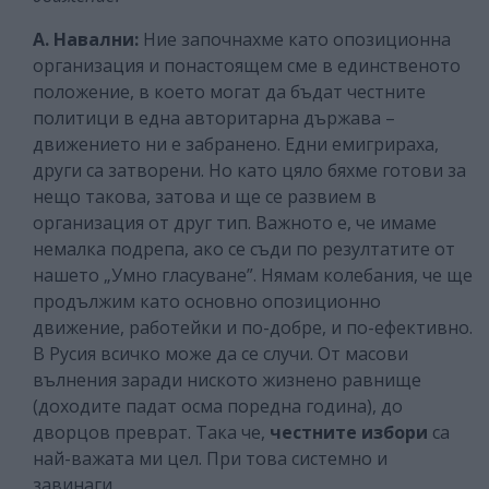
А. Навални:
Ние започнахме като опозиционна
организация и понастоящем сме в единственото
положение, в което могат да бъдат честните
политици в една авторитарна държава –
движението ни е забранено. Едни емигрираха,
други са затворени. Но като цяло бяхме готови за
нещо такова, затова и ще се развием в
организация от друг тип. Важното е, че имаме
немалка подрепа, ако се съди по резултатите от
нашето „Умно гласуване”. Нямам колебания, че ще
продължим като основно опозиционно
движение, работейки и по-добре, и по-ефективно.
В Русия всичко може да се случи. От масови
вълнения заради ниското жизнено равнище
(доходите падат осма поредна година), до
дворцов преврат. Така че,
честните избори
са
най-важата ми цел. При това системно и
завинаги.