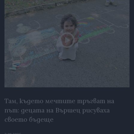
Там, където мечтите тръгват на
път: децата на Вършец рисуваха
своето бъдеще