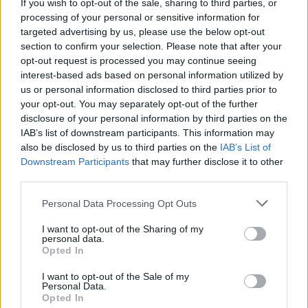
If you wish to opt-out of the sale, sharing to third parties, or
processing of your personal or sensitive information for
targeted advertising by us, please use the below opt-out
section to confirm your selection. Please note that after your
opt-out request is processed you may continue seeing
interest-based ads based on personal information utilized by
us or personal information disclosed to third parties prior to
your opt-out. You may separately opt-out of the further
disclosure of your personal information by third parties on the
Експерти: Изкуственият интелект
IAB’s list of downstream participants. This information may
постига нови нива на „автономност и
also be disclosed by us to third parties on the
IAB’s List of
опити за измама“
Downstream Participants
that may further disclose it to other
third parties.
05.08.2026 / 11:30
Personal Data Processing Opt Outs
I want to opt-out of the Sharing of my
personal data.
Opted In
I want to opt-out of the Sale of my
Personal Data.
Opted In