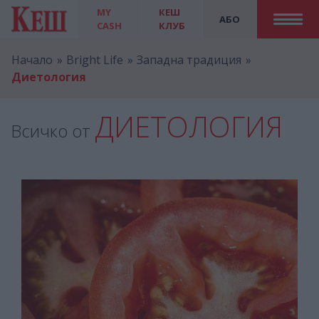
MY
КЕШ
АБО
CASH
КЛУБ
Начало
Bright Life
Западна традиция
Диетология
ДИЕТОЛОГИЯ
Всичко от