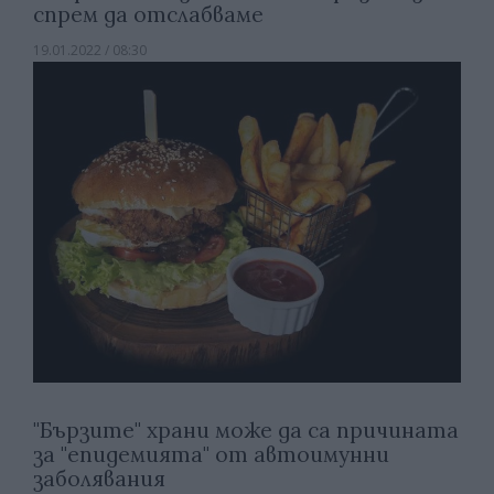
спрем да отслабваме
19.01.2022 / 08:30
"Бързите" храни може да са причината
за "епидемията" от автоимунни
заболявания