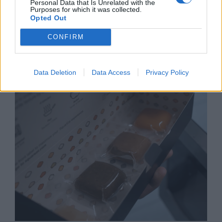
Personal Data that Is Unrelated with the
Purposes for which it was collected.
Opted Out
CONFIRM
Храните, които забавят работата на
мозъка
09.10.2021 / 11:30
Data Deletion
Data Access
Privacy Policy