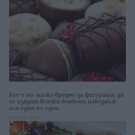
Кое е по-малко вредно за фигурата: да
се изядат всички бонбони наведнъж
или един по един
27.12.2021 / 16:35