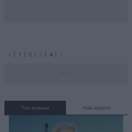
‹
1
2
3
4
›
Реклама
Топ новини
Най-новото