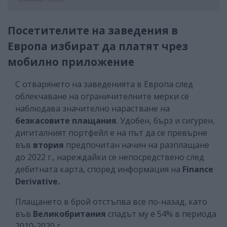
Посетителите на заведения в
Европа избират да платят чрез
мобилно приложение
С отварянето на заведенията в Европа след
облекчаване на ограничителните мерки се
наблюдава значително нарастване на
безкасовите плащания
. Удобен, бърз и сигурен,
дигиталният портфейл е на път да се превърне
във
втория
предпочитан начин на разплащане
до 2022 г., нареждайки се непосредствено след
дебитната карта, според информация на
Finance
Derivative.
Плащането в брой отстъпва все по-назад, като
във
Великобритания
спадът му е 54% в периода
2010-2020 г.