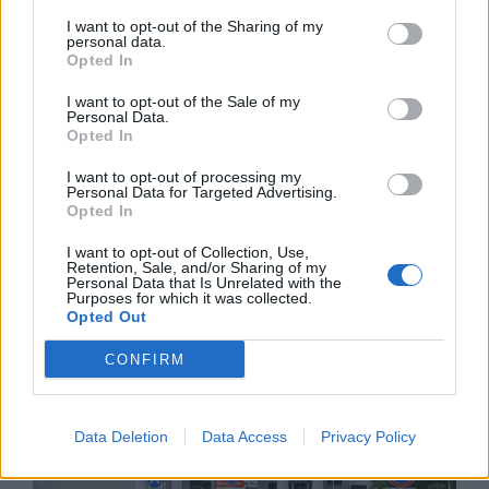
I want to opt-out of the Sharing of my
personal data.
Opted In
I want to opt-out of the Sale of my
Personal Data.
Opted In
I want to opt-out of processing my
Personal Data for Targeted Advertising.
Opted In
I want to opt-out of Collection, Use,
Retention, Sale, and/or Sharing of my
Personal Data that Is Unrelated with the
Белият дом спира проекти за
Purposes for which it was collected.
Opted Out
възобновяема енергия в САЩ
CONFIRM
07.08.2026 / 18:00
Data Deletion
Data Access
Privacy Policy