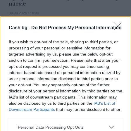
наеме
09.08.2026 / 18:00
Cash.bg -
Do Not Process My Personal Information
If you wish to opt-out of the sale, sharing to third parties, or
processing of your personal or sensitive information for
targeted advertising by us, please use the below opt-out
section to confirm your selection. Please note that after your
opt-out request is processed you may continue seeing
interest-based ads based on personal information utilized by
us or personal information disclosed to third parties prior to
your opt-out. You may separately opt-out of the further
disclosure of your personal information by third parties on the
IAB’s list of downstream participants. This information may
also be disclosed by us to third parties on the
IAB’s List of
Природен газ от Кипър ще потече към
Downstream Participants
that may further disclose it to other
Европа през 2028 година
third parties.
09.08.2026 / 17:30
Personal Data Processing Opt Outs