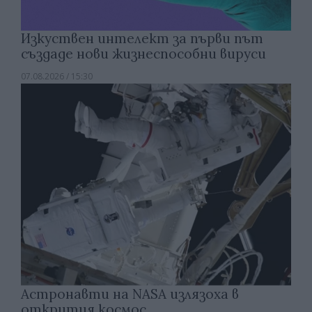
Изкуствен интелект за първи път
създаде нови жизнеспособни вируси
07.08.2026 / 15:30
Астронавти на NASA излязоха в
открития космос