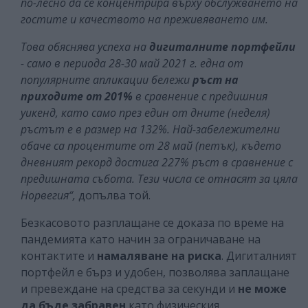
по-лесно да се концентрира върху обслужването на
гостите и качеството на преживяването им.
Това обяснява успеха на
дигиталните портфейли
- само в периода 28-30 май 2021 г. една от
популярните апликации бележи
ръст на
приходите от 201%
в сравнение с предишния
уикенд, като само през един от дните (неделя)
ръстът е в размер на 132%. Най-забележителни
обаче са процентите от 28 май (петък), където
дневният рекорд достига 227% ръст в сравнение с
предишната събота. Тези числа се отнасят за цяла
Норвегия“,
допълва той.
Безкасовото разплащане се доказа по време на
пандемията като начин за ограничаване на
контактите и
намаляване на риска
. Дигиталният
портфейл е бърз и удобен, позволява заплащане
и превеждане на средства за секунди и
не може
да бъде забравен
като физическия.