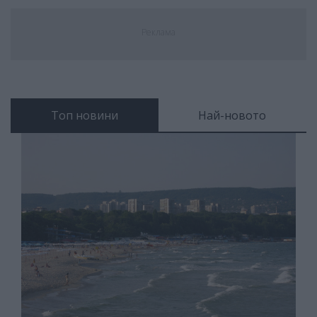
Реклама
Топ новини
Най-новото