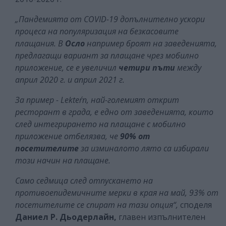
„Пандемията от COVID-19 допълнително ускори
процеса на популяризация на безкасовите
плащания. В
Осло
например броят на заведенията,
предлагащи вариант за плащане чрез мобилно
приложение, се е увеличил
четири пъти
между
април 2020 г. и април 2021 г.
За пример - Lekter´n, най-големият открит
ресторант в града, е едно от заведенията, които
след интегрирането на плащане с мобилно
приложение отбелязва, че
90% от
посетителите
за изминалото лято са избирали
този начин на плащане.
Само седмица след отпускането на
противоепидемичните мерки в края на май, 93% от
посетителите се спират на тази опция“,
споделя
Даниел Р. Дьодерлайн,
главен изпълнителен