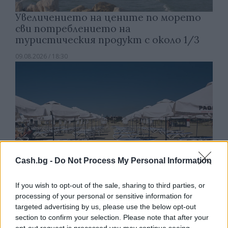
Увеличението на цените по морето
сви потреблението на
туристическия продукт с около 1/3
09.08.2026 / 18:30
Cash.bg -
Do Not Process My Personal Information
If you wish to opt-out of the sale, sharing to third parties, or
processing of your personal or sensitive information for
targeted advertising by us, please use the below opt-out
Потребителят има право сам да
section to confirm your selection. Please note that after your
избере кои плажни принадлежности да