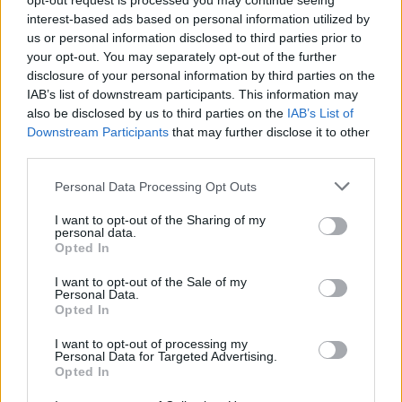
opt-out request is processed you may continue seeing
наеме
interest-based ads based on personal information utilized by
us or personal information disclosed to third parties prior to
09.08.2026 / 18:00
your opt-out. You may separately opt-out of the further
disclosure of your personal information by third parties on the
IAB’s list of downstream participants. This information may
also be disclosed by us to third parties on the
IAB’s List of
Downstream Participants
that may further disclose it to other
third parties.
Personal Data Processing Opt Outs
I want to opt-out of the Sharing of my
personal data.
Opted In
I want to opt-out of the Sale of my
Personal Data.
Opted In
Природен газ от Кипър ще потече към
Европа през 2028 година
I want to opt-out of processing my
Personal Data for Targeted Advertising.
Opted In
09.08.2026 / 17:30