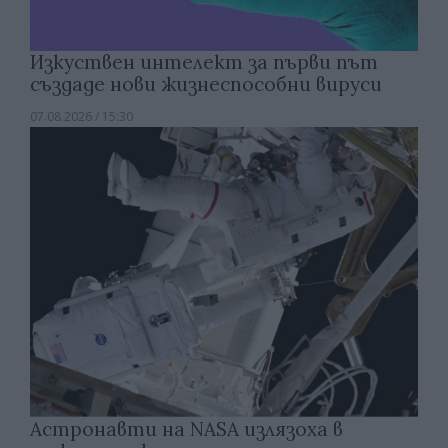
Изкуствен интелект за първи път
създаде нови жизнеспособни вируси
07.08.2026 / 15:30
Астронавти на NASA излязоха в