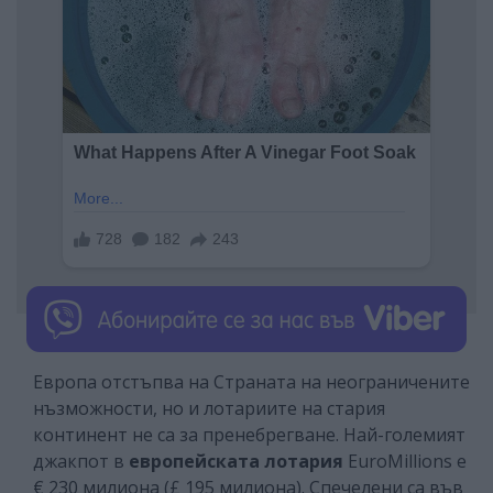
Европа отстъпва на Страната на неограничените
нъзможности, но и лотариите на стария
континент не са за пренебрегване. Най-големият
джакпот в
европейската лотария
EuroMillions е
€ 230 милиона (£ 195 милиона). Спечелени са във