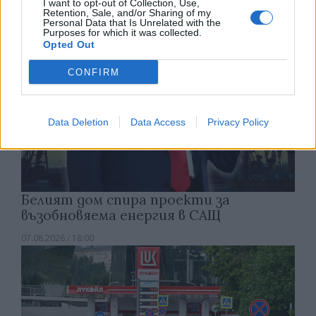
I want to opt-out of Collection, Use,
Retention, Sale, and/or Sharing of my
Personal Data that Is Unrelated with the
Purposes for which it was collected.
Opted Out
CONFIRM
Data Deletion
Data Access
Privacy Policy
Белият дом спира проекти за
възобновяема енергия в САЩ
07.08.2026 / 18:00