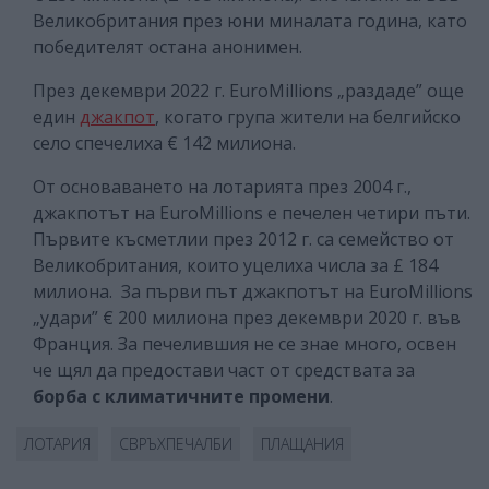
Великобритания през юни миналата година, като
победителят остана анонимен.
През декември 2022 г. EuroMillions „раздаде” още
един
джакпот
, когато група жители на белгийско
село спечелиха € 142 милиона.
От основаването на лотарията през 2004 г.,
джакпотът на EuroMillions е печелен четири пъти.
Първите късметлии през 2012 г. са семейство от
Великобритания, които уцелиха числа за £ 184
милиона. За първи път джакпотът на EuroMillions
„удари” € 200 милиона през декември 2020 г. във
Франция. За печелившия не се знае много, освен
че щял да предостави част от средствата за
борба с климатичните промени
.
ЛОТАРИЯ
СВРЪХПЕЧАЛБИ
ПЛАЩАНИЯ