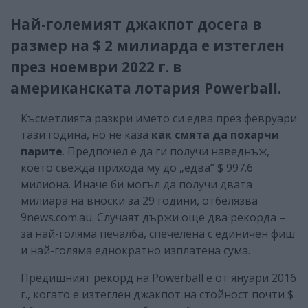
Най-големият джакпот досега в
размер на $ 2 милиарда е изтеглен
през ноември 2022 г. в
американската лотария Powerball.
Късметлията разкри името си едва през февруари
тази година, но не каза
как смята да похарчи
парите
. Предпочел е да ги получи наведнъж,
което свежда прихода му до „едва” $ 997.6
милиона. Иначе би могъл да получи двата
милиара на вноски за 29 години, отбелязва
9news.com.au. Случаят държи още два рекорда –
за най-голяма печалба, спечелена с единичен фиш
и най-голяма еднократно изплатена сума.
Предишният рекорд на Powerball е от януари 2016
г., когато е изтеглен джакпот на стойност почти $