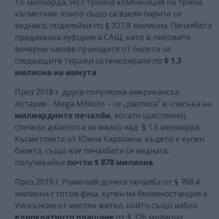
1.6 милиарда, но с тройна комбинация на трима
късметлии, които също са взели парите си
веднага, поделяйки по $ 327,8 милиона. Печалбата
предизвика еуфория в САЩ, като в пиковите
вечерни часове приходите от билети за
следващите тиражи са генерирали по
$ 1.3
милиона на минута
.
През 2018 г. друга популярна американска
лотария - Mega Millions – се „разписа” в списъка на
милиардните печалби
, когато щастливец
спечели джакпота за малко над $ 1.5 милиарда.
Късметлията от Южна Каролина, където е купен
билета, също взе печалбата си веднага,
получавайки
почти $ 878 милиона
.
През 2019 г. Powerball донесе печалба от $ 768.4
милиона с готов фиш, купен на бензиностанция в
Уискънсин от местен жител, който също избра
еднократното плащане
от $ 326 милиона.