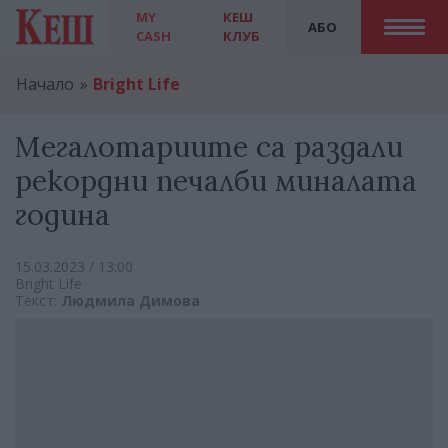
MY
КЕШ
АБО
CASH
КЛУБ
Начало
Bright Life
Мегалотариите са раздали
рекордни печалби миналата
година
15.03.2023 / 13:00
Bright Life
Текст:
Людмила Димова