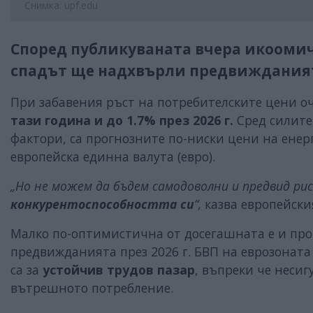
Снимка: upf.edu
Според публикуваната вчера икоомич
спадът ще надхвърли предвижданията
При забавения ръст на потребителските цени 
тази година и до 1.7% през 2026 г.
Сред силите,
фактори, са прогнозните по-ниски цени на енер
европейска единна валута (евро).
„Но не можем да бъдем самодоволни и предвид р
конкурентоспособността си
“,
казва европейски
Малко по-оптимистична от досегашната е и про
предвижданията през 2026 г. БВП на еврозоната щ
са за
устойчив трудов пазар
, въпреки че неси
вътрешното потребление.