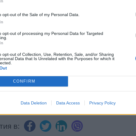
In
o opt-out of the Sale of my Personal Data.
In
ИЧКИ НОВИНИ »
to opt-out of processing my Personal Data for Targeted
ing.
In
o opt-out of Collection, Use, Retention, Sale, and/or Sharing
ersonal Data that Is Unrelated with the Purposes for which it
М
Последвайте ни във
ВАЙ
lected.
Out
CONFIRM
facebook
А
ВЪВ
Data Deletion
Data Access
Privacy Policy
тия в: