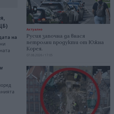
я,
ЦБ)
Актуално
Русия започна да внася
дата на
петролни продукти от Южна
вни
Корея.
лната
07.08.2026 / 17:05
им
поред
ванията