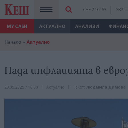
CHF 2.10463
GBP 2
MY
CASH
АКТУАЛНО
АНАЛИЗИ
ФИНАН
Начало
Актуално
Пада инфлацията в евро
20.05.2025 / 10:00
Актуално
Текст:
Людмила Димова