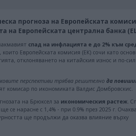
еска прогноза на Европейската комиси
 на Европейската централна банка (Е
очакмавият
спад на инфлацията е до 2% към сре
 които Европейската комисия (ЕК) сочи като осно
гията, отклоняването на китайския износ и по-си
исковите перспективи трябва решително
да повиш
ят комисар по икономиката Валдис Домбровскис.
гнозата на Брюксел за
икономическия растеж
. С
е се нарасне с 1,4% - при 0.9% през 2025 г. Очак
гурността ще продължи да оказва влияние върху