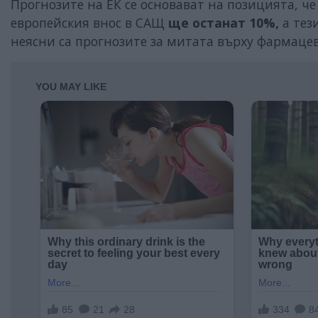
Прогнозите на ЕК се основават на позицията, ч
европейския внос в САЩ
ще останат 10%,
а тез
неясни са прогнозите за митата върху фармаце