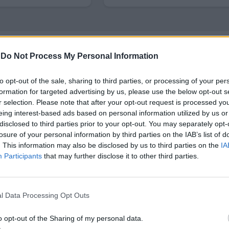
-
Do Not Process My Personal Information
to opt-out of the sale, sharing to third parties, or processing of your per
несигурност остава висока
. Брюксел допуска сц
formation for targeted advertising by us, please use the below opt-out s
r selection. Please note that after your opt-out request is processed y
т еврозоната за САЩ може да се провалят, така че
eing interest-based ads based on personal information utilized by us or
онтрамита
.
disclosed to third parties prior to your opt-out. You may separately opt-
losure of your personal information by third parties on the IAB’s list of
а
почти нулева инфлация на стоките
в еврозона
. This information may also be disclosed by us to third parties on the
IA
г. се очаква постепенно забавяне на инфлацията до
Participants
that may further disclose it to other third parties.
озоната.
о-ниска, при ориентировъчен спад до 0.7%. По-
l Data Processing Opt Outs
аботицата в ЕС
, при ниво от 5.9% за тази година и
o opt-out of the Sharing of my personal data.