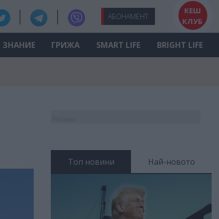
КЕШ
АБО
НАМЕНТ
КЛУБ
ЗНАНИЕ
ГРИЖА
SMART LIFE
BRIGHT LIFE
Реклама
Топ новини
Най-новото