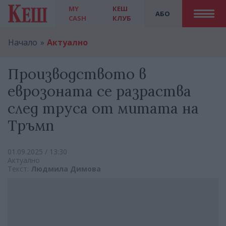
MY
КЕШ
АБО
CASH
КЛУБ
Начало
Актуално
Производството в
еврозоната се разраства
след труса от митата на
Тръмп
01.09.2025 / 13:30
Актуално
Текст:
Людмила Димова