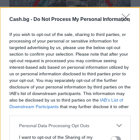
Cash.bg -
Do Not Process My Personal Information
If you wish to opt-out of the sale, sharing to third parties, or
processing of your personal or sensitive information for
targeted advertising by us, please use the below opt-out
section to confirm your selection. Please note that after your
opt-out request is processed you may continue seeing
interest-based ads based on personal information utilized by
Древен храм на почти 900 години
us or personal information disclosed to third parties prior to
откриха под кафене за сладолед в
your opt-out. You may separately opt-out of the further
Полша
disclosure of your personal information by third parties on the
IAB’s list of downstream participants. This information may
07.08.2026 / 16:00
also be disclosed by us to third parties on the
IAB’s List of
Downstream Participants
that may further disclose it to other
third parties.
Personal Data Processing Opt Outs
I want to opt-out of the Sharing of my