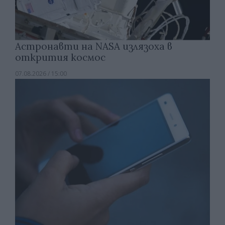
Астронавти на NASA излязоха в
открития космос
07.08.2026 / 15:00