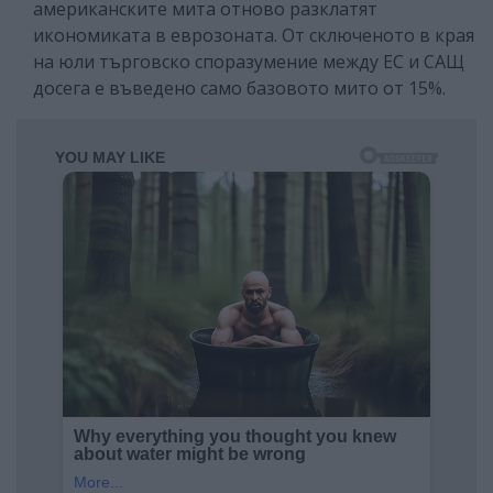
американските мита отново разклатят
икономиката в еврозоната. От сключеното в края
на юли търговско споразумение между ЕС и САЩ
досега е въведено само базовото мито от 15%.