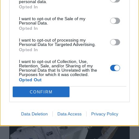
personal data.
Opted In
I want to opt-out of the Sale of my
Personal Data.
Opted In
I want to opt-out of processing my
Personal Data for Targeted Advertising.
Opted In
Изкуствен интелект за първи път
създаде нови жизнеспособни вируси
I want to opt-out of Collection, Use,
Retention, Sale, and/or Sharing of my
Personal Data that Is Unrelated with the
07.08.2026 / 15:30
Purposes for which it was collected.
Opted Out
CONFIRM
Data Deletion
Data Access
Privacy Policy