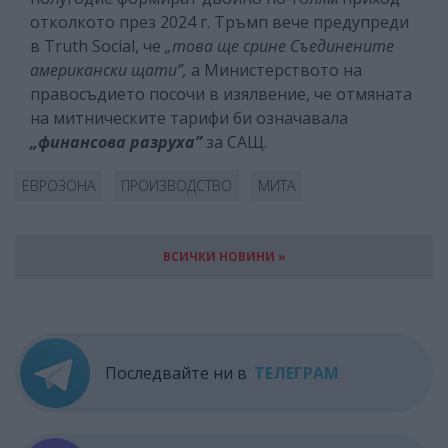
отколкото през 2024 г. Тръмп вече предупреди
в Truth Social, че
„това ще срине Съединените
американски щати”,
а Министерството на
правосъдието посочи в изялвение, че отмяната
на митническите тарифи би означавала
„финансова разруха”
за САЩ.
ЕВРОЗОНА
ПРОИЗВОДСТВО
МИТА
ВСИЧКИ НОВИНИ »
Последвайте ни в
ТЕЛЕГРАМ