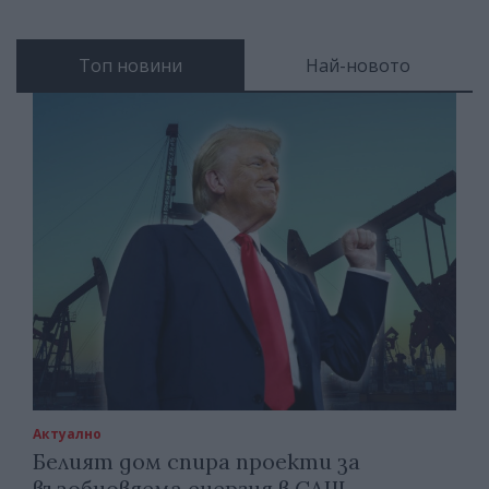
Топ новини
Най-новото
Актуално
Белият дом спира проекти за
възобновяема енергия в САЩ