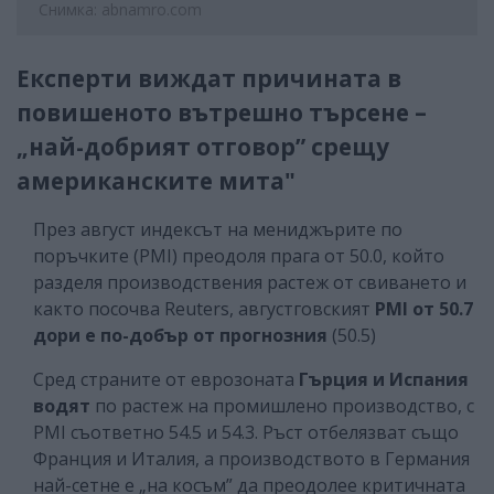
Снимка: abnamro.com
Експерти виждат причината в
повишеното вътрешно търсене –
„най-добрият отговор” срещу
американските мита"
През август индексът на мениджърите по
поръчките (PMI) преодоля прага от 50.0, който
разделя производствения растеж от свиването и
както посочва Reuters, августговският
PMI от 50.7
дори е по-добър от прогнозния
(50.5)
Сред страните от еврозоната
Гърция и Испания
водят
по растеж на промишлено производство, с
PMI съответно 54.5 и 54.3. Ръст отбелязват също
Франция и Италия, а производството в Германия
най-сетне е „на косъм” да преодолее критичната