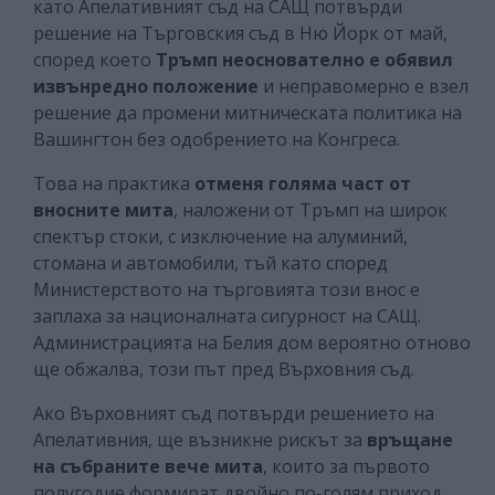
като Апелативният съд на САЩ потвърди
решение на Търговския съд в Ню Йорк от май,
според което
Тръмп неоснователно е обявил
извънредно положение
и неправомерно е взел
решение да промени митническата политика на
Вашингтон без одобрението на Конгреса.
Това на практика
отменя голяма част от
вносните мита
, наложени от Тръмп на широк
спектър стоки, с изключение на алуминий,
стомана и автомобили, тъй като според
Министерството на търговията този внос е
заплаха за националната сигурност на САЩ.
Администрацията на Белия дом вероятно отново
ще обжалва, този път пред Върховния съд.
Ако Върховният съд потвърди решението на
Апелативния, ще възникне рискът за
връщане
на събраните вече мита
, които за първото
полугодие формират двойно по-голям приход