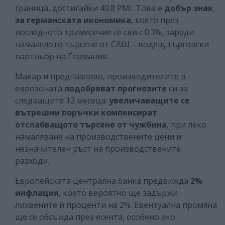
граница, достигайки 49.8 PMI. Това е
добър знак
за германската икономика
, която през
последното тримесечие се сви с 0.3%, заради
намалялото търсене от САЩ – водещ търговски
партньор на Германия.
Макар и предпазливо, производителите в
еврозоната
подобряват прогнозите
си за
следващите 12 месеца:
увеличаващите се
вътрешни поръчки компенсират
отслабващото търсене от чужбина
, при леко
намаляване на производствените цени и
незначителен ръст на производствените
разходи.
Европейската централна банка предвижда
2%
инфлация
, което вероятно ще задържи
лихвените ѝ проценти на 2%. Евентуална промяна
ще се обсъжда през есента, особено ако