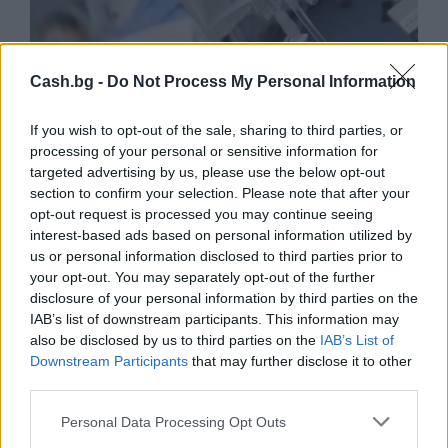
Cash.bg -
Do Not Process My Personal Information
If you wish to opt-out of the sale, sharing to third parties, or
processing of your personal or sensitive information for
targeted advertising by us, please use the below opt-out
section to confirm your selection. Please note that after your
Ню Йорк стана 14-ият щат на САЩ, в
opt-out request is processed you may continue seeing
който е разрешена евтаназията
interest-based ads based on personal information utilized by
us or personal information disclosed to third parties prior to
06.08.2026 / 16:00
your opt-out. You may separately opt-out of the further
disclosure of your personal information by third parties on the
IAB’s list of downstream participants. This information may
also be disclosed by us to third parties on the
IAB’s List of
Downstream Participants
that may further disclose it to other
third parties.
Personal Data Processing Opt Outs