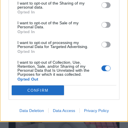
I want to opt-out of the Sharing of my
personal data.
Opted In
I want to opt-out of the Sale of my
Personal Data.
Opted In
Спадането на Дунав принуди Румъния
I want to opt-out of processing my
да възобнови работата на въглищна
Personal Data for Targeted Advertising.
електроцентрала
Opted In
06.08.2026 / 15:30
I want to opt-out of Collection, Use,
Retention, Sale, and/or Sharing of my
Personal Data that Is Unrelated with the
Purposes for which it was collected.
Opted Out
CONFIRM
Data Deletion
Data Access
Privacy Policy