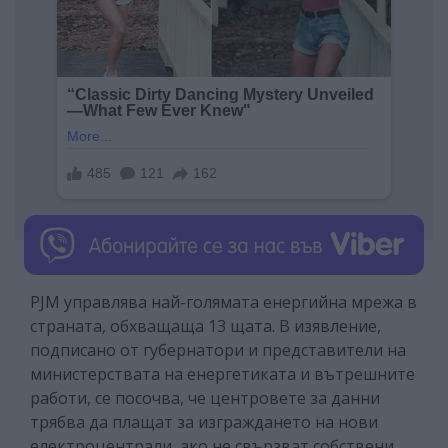
PJM управлява най-голямата енергийна мрежа в
страната, обхващаща 13 щата. В изявление,
подписано от губернатори и представители на
министерствата на енергетиката и вътрешните
работи, се посочва, че центровете за данни
трябва да плащат за изграждането на нови
електроцентрали, ако не свързват собствени