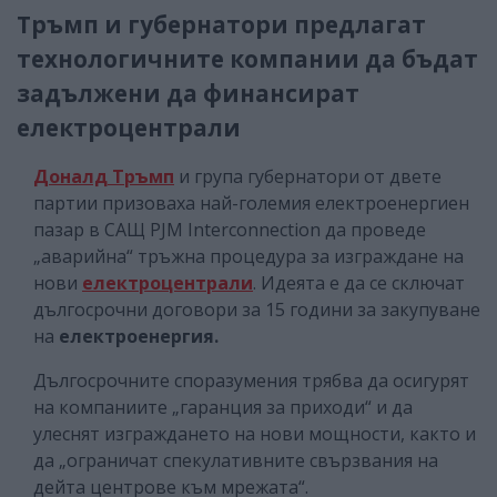
Тръмп и губернатори предлагат
технологичните компании да бъдат
задължени да финансират
електроцентрали
Доналд Тръмп
и група губернатори от двете
партии призоваха най-големия електроенергиен
пазар в САЩ PJM Interconnection да проведе
„аварийна“ тръжна процедура за изграждане на
нови
електроцентрали
. Идеята е да се сключат
дългосрочни договори за 15 години за закупуване
на
електроенергия.
Дългосрочните споразумения трябва да осигурят
на компаниите „гаранция за приходи“ и да
улеснят изграждането на нови мощности, както и
да „ограничат спекулативните свързвания на
дейта центрове към мрежата“.