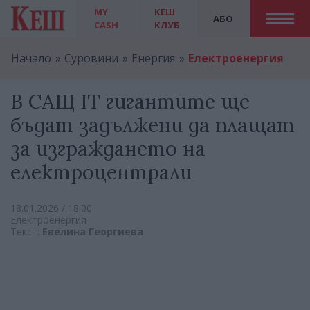
MY
КЕШ
АБО
CASH
КЛУБ
Начало
Суровини
Енергия
Електроенергия
В САЩ IT гигантите ще
бъдат задължени да плащат
за изграждането на
електроцентрали
18.01.2026 / 18:00
Електроенергия
Текст:
Евелина Георгиева