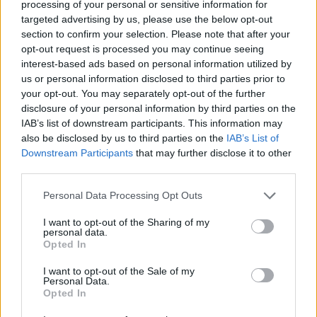
Хирошима призова за мир и
processing of your personal or sensitive information for
targeted advertising by us, please use the below opt-out
недопускане на нова ядрена трагедия
section to confirm your selection. Please note that after your
07.08.2026 / 14:00
opt-out request is processed you may continue seeing
interest-based ads based on personal information utilized by
us or personal information disclosed to third parties prior to
your opt-out. You may separately opt-out of the further
disclosure of your personal information by third parties on the
IAB’s list of downstream participants. This information may
also be disclosed by us to third parties on the
IAB’s List of
Downstream Participants
that may further disclose it to other
third parties.
Personal Data Processing Opt Outs
I want to opt-out of the Sharing of my
personal data.
Opted In
Тръмп забрани „родилния туризъм“ в
I want to opt-out of the Sale of my
САЩ
Personal Data.
Opted In
07.08.2026 / 13:30