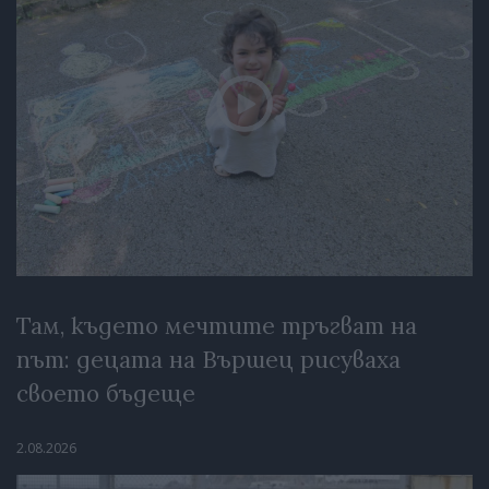
Там, където мечтите тръгват на
път: децата на Вършец рисуваха
своето бъдеще
2.08.2026