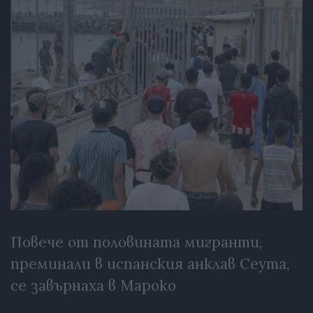
Повече от половината мигранти,
преминали в испанския анклав Сеута,
се завърнаха в Мароко