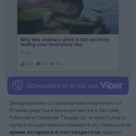
Заподозрените са прехвърляли получените от
Италия средства в банкови сметки в Австрия,
Румъния и Словакия. Твърди се, че престъпната
група е осъществявала измамите си с помощта на
армия нотариуси и счетоводители
, един от