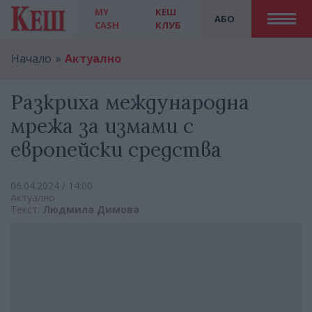
MY
КЕШ
АБО
CASH
КЛУБ
Начало
Актуално
Разкриха международна
мрежа за измами с
европейски средства
06.04.2024 / 14:00
Актуално
Текст:
Людмила Димова