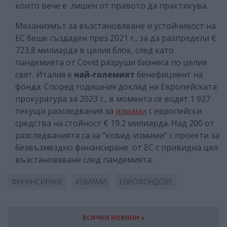
които вече е лишен от правото да практикува.
Механизмът за възстановяване и устойчивост на
ЕС беше създаден през 2021 г., за да разпредели €
723,8 милиарда в целия блок, след като
пандемията от Covid разруши бизнеса по целия
свят. Италия е
най-големият
бенефициент на
фонда. Според годишния доклад на Европейската
прокуратура за 2023 г., в момента се водят 1 927
текущи разследвания за
измами
с европейски
средства на стойност € 19.2 милиарда. Над 200 от
разследванията са за "ковид-измами" с проекти за
безвъзмездно финансиране от ЕС с привидна цел
възстановяване след пандемията.
ФИНАНСИРАНЕ
ИЗМАМИ
ЕВРОФОНДОВЕ
ВСИЧКИ НОВИНИ »