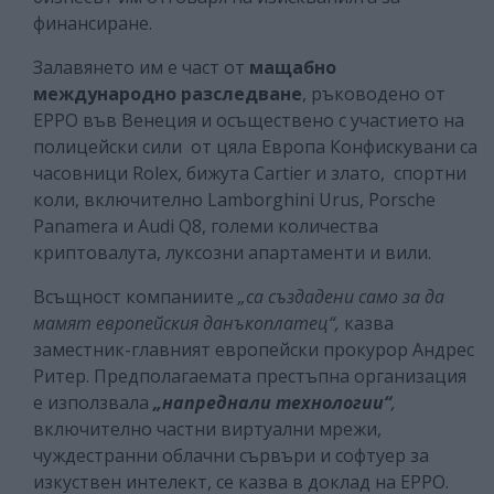
финансиране.
Залавянето им е част от
мащабно
международно разследване
, ръководено от
EPPO във Венеция и осъществено с участието на
полицейски сили от цяла Европа Конфискувани са
часовници Rolex, бижута Cartier и злато, спортни
коли, включително Lamborghini Urus, Porsche
Panamera и Audi Q8, големи количества
криптовалута, луксозни апартаменти и вили.
Всъщност компаниите
„са създадени само за да
мамят европейския данъкоплатец“,
казва
заместник-главният европейски прокурор Андрес
Ритер. Предполагаемата престъпна организация
е използвала
„напреднали технологии“
,
включително частни виртуални мрежи,
чуждестранни облачни сървъри и софтуер за
изкуствен интелект, се казва в доклад на EPPO.