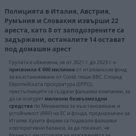
Полицията в Италия, Австрия,
Румъния и Словакия извърши 22
ареста, като 8 от заподозрените са
задържани, останалите 14 остават
под домашен арест
Групата е обвинена, че от 2021 г. до 2023 г. е
присвоила € 600 милиона
от италианския фонд
за възстановяване от Covid, пише ВВС. Според
Европейската прокуратура (EPPO),
престъпниците са създали фалшиви компании, за
да си осигурят
милиони безвъзмездни
средства
по Механизма за възстановяване и
устойчивост (RRF) на ЕС и фонда, предназначен за
Италия. Кухите фирми са подавали фалшиви
корпоративни баланси, за да покажат, че
бизнесът им отговаря на изискванията за