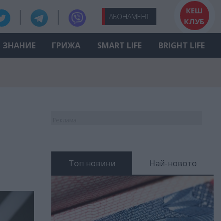
КЕШ
АБО
НАМЕНТ
КЛУБ
ЗНАНИЕ
ГРИЖА
SMART LIFE
BRIGHT LIFE
Реклама
Топ новини
Най-новото