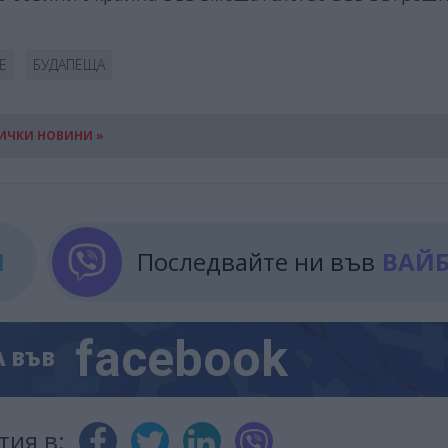
Е
БУДАПЕЩА
ИЧКИ НОВИНИ »
М
Последвайте ни във
ВАЙ
facebook
А
ВЪВ
тия в: