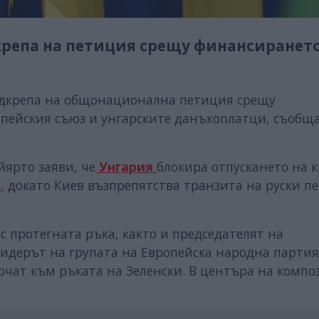
крепа на петиция срещу финансирането
одкрепа на общонационална петиция срещу
опейския съюз и унгарските данъкоплатци, съобщ
ярто заяви, че
Унгария
блокира отпускането на 
о
, докато Киев възпрепятства транзита на руски п
с протегната ръка, както и председателят на
лидерът на групата на Европейска народна партия
очат към ръката на Зеленски. В центъра на комп