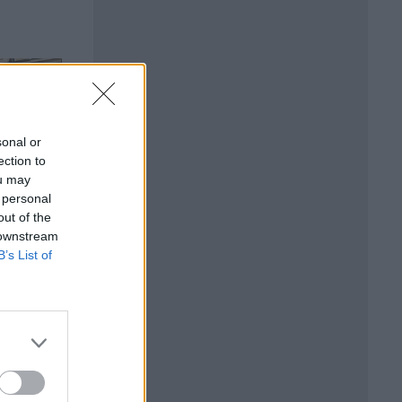
sonal or
ection to
ou may
 personal
out of the
 downstream
B’s List of