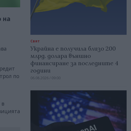
 на
Свят
Украйна е получила близо 200
ава
млрд. долара външно
финансиране за последните 4
кредит
години
етрол по
06.08.2026 / 09:00
 в
озицията