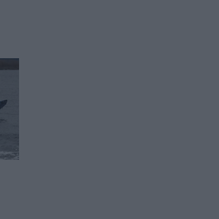
Европейската комисия
трябва да спре да
финансира МОК