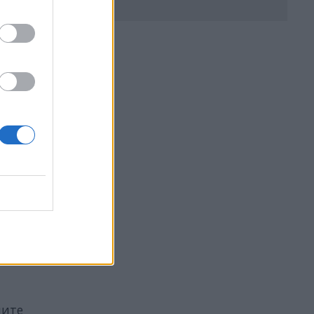
на
арда
ните