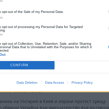
In
o opt-out of the Sale of my Personal Data.
In
to opt-out of processing my Personal Data for Targeted
ing.
In
o opt-out of Collection, Use, Retention, Sale, and/or Sharing
ersonal Data that Is Unrelated with the Purposes for which it
lected.
Out
CONFIRM
лащаме!“ — гласят плакатите.
то на национална петиция срещу финансирането 
Data Deletion
Data Access
Privacy Policy
и за плановете си да отпусне на Украйна 90 мили
аните членки на ЕС.
ника на Унгария в Киев и изрази протест срещу
то обвини Украйна във вмешателство във вътреш