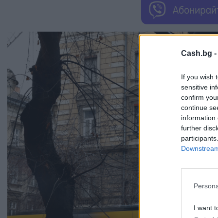
Cash.bg 
If you wish 
sensitive in
confirm you
continue se
information 
further disc
participants
Downstream 
Persona
I want t