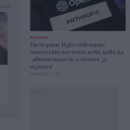
Актуално
Експерти: Изкуственият
интелект постига нови нива на
„автономност и опити за
измама“
05.08.2026 / 11:30
Реклама