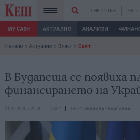
CHF 2.10463
GBP 2
MY
CASH
АКТУАЛНО
АНАЛИЗИ
ФИНАН
Начало
Актуално
Власт
Свят
В Будапеща се появиха 
финансирането на Укра
21.02.2026 / 20:00
Свят
Текст:
Евелина Георгиева