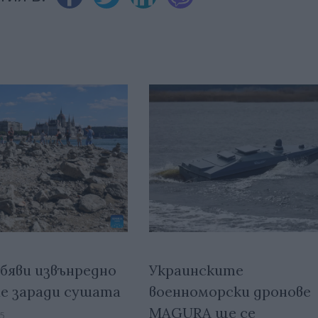
обяви извънредно
Украинските
е заради сушата
военноморски дронове
MAGURA ще се
35