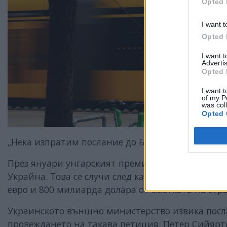
Opted 
I want t
Opted 
I want 
Advertis
Opted 
I want t
of my P
was col
Opted 
„Нека изпратим послание до Брюксел: няма да п
През януари унгарският премиер обяви начало
Украйна. Това се случи след като Брюксел съобщ
евро и 800 милиарда долара от сметката на стр
Украинското външно министерство извика посла
провеждането на такава петиция. Петер Сийяр