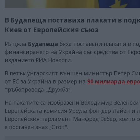
В Будапеща поставиха плакати в под
Киев от Европейския съюз
Из цяла
Будапеща
бяха поставени плакати в п
финансирането на Украйна със средства от Евр
изданието РИА Новости.
В петък унгарският външен министър Петер Сий
от ЕС за Украйна в размер на
90 милиарда евр
тръбопровода „Дружба“.
На пакатите са изобразени Володимир Зеленски 
Европейската комисия Урсула фон дер Лайен и 
Европейския парламент Манфред Вебер, които с
е поставен знак „Стоп".