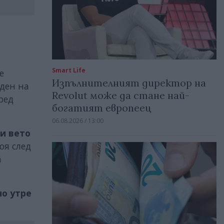
Smart Life
е
Изпълнителният директор на
ден на
Revolut може да стане най-
ред
богатият европеец
06.08.2026 / 13:00
и вето
оя след
а
но утре