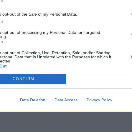
In
ИЧКИ НОВИНИ »
o opt-out of the Sale of my Personal Data.
In
to opt-out of processing my Personal Data for Targeted
ing.
In
М
Последвайте ни във
ВАЙ
o opt-out of Collection, Use, Retention, Sale, and/or Sharing
ersonal Data that Is Unrelated with the Purposes for which it
lected.
Out
facebook
А
ВЪВ
CONFIRM
Data Deletion
Data Access
Privacy Policy
тия в: