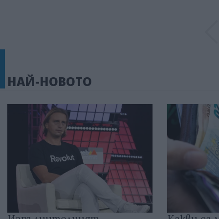
НАЙ-НОВОТО
Изпълнителният
Какви са