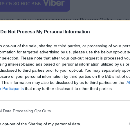
дните дни на управлението си Виктор Орбан ясно 
и,
„
ние вече няма да пречим
на одобряването на за
-
Do Not Process My Personal Information
че заяви, че преодоляването на лошите отношени
овото правителство.
to opt-out of the sale, sharing to third parties, or processing of your per
formation for targeted advertising by us, please use the below opt-out s
 смърт. Две трети от финансирането ще бъдат нес
r selection. Please note that after your opt-out request is processed y
таналата част ще послужи за по-широка финансова
eing interest-based ads based on personal information utilized by us or
disclosed to third parties prior to your opt-out. You may separately opt-
losure of your personal information by third parties on the IAB’s list of
и заяви, че
Украйна изпълнява задълженията 
. This information may also be disclosed by us to third parties on the
IA
сигнал
при настоящите обстоятелства“.
Въпреки
Participants
that may further disclose it to other third parties.
 да заработи бързо, украински медии коментират
едмици
.
l Data Processing Opt Outs
o opt-out of the Sharing of my personal data.