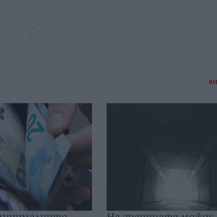
Previous
Previous
В
 минималните
На границата между