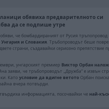
сланици обявиха предварителното си
бва да се подпише утре
 обяви, че бомбардираният от Русия тръпопровод 
 Унгария и Словакия
. Тръбопроводът беше повре
 двете страни, създавайки сериозно препятствие п
кември, унгарският премиер
Виктор Орбан налож
йна заяви, че тръбопроводът „Дружба” е извън стр
мки. Като
условие да вдигне ветото
Орбан
поиск
крайна вчера потвърди.
отвърдиха информацията, посочвайки че
най-къс