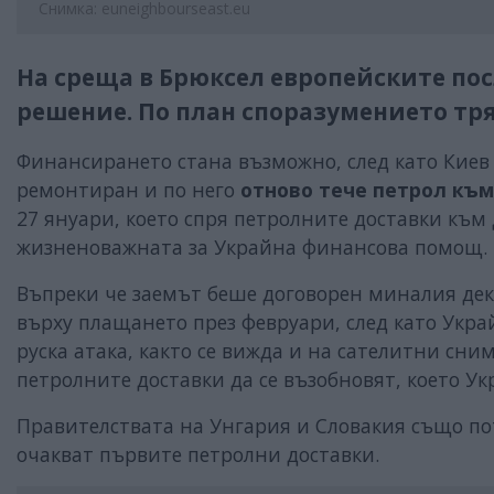
Снимка: euneighbourseast.eu
На среща в Брюксел европейските по
решение. По план споразумението тря
Финансирането стана възможно, след като Киев
ремонтиран и по него
отново тече петрол към
27 януари, което спря петролните доставки към
жизненоважната за Украйна финансова помощ.
Въпреки че заемът беше договорен миналия де
върху плащането през февруари, след като Укра
руска атака, както се вижда и на сателитни сни
петролните доставки да се възобновят, което У
Правителствата на Унгария и Словакия също п
очакват първите петролни доставки.