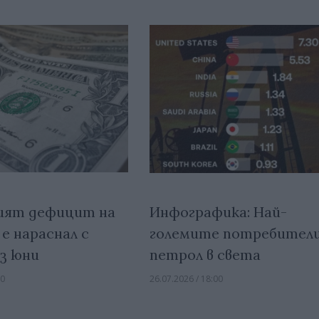
ият дефицит на
Инфографика: Най-
е нараснал с
големите потребители
ез юни
петрол в света
00
26.07.2026 / 18:00