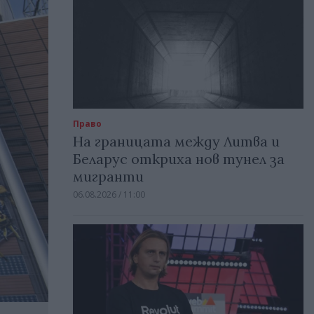
Право
На границата между Литва и
Беларус откриха нов тунел за
мигранти
06.08.2026 / 11:00