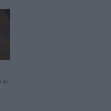
Украинските
военноморски дронове
 на
MAGURA ще се
произвеждат в САЩ
22.07.2026 / 13:00