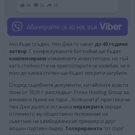
Ако бъде осъден, Чен Джи го чакат
до 40 години
затвор
. С конфискуваните биткойни ще бъдат
компенсирани
измамените инвеститори, но тъй
като стойността на криптопарите се колебае, не е
ясно до каква степен ще бъдат покрити загубите.
Според съдебните документи, китайските власти
поне от 2020 г. разследват Prince Holding Group за
измами и пране на пари. „Успешната” практика на
Чен Джи дълго е останала
неразкрита
заради
отличното му обществено положение на
съветник на камбоджанския премиер и друг
мощен партиен лидер.
Толерираната
"от горе"