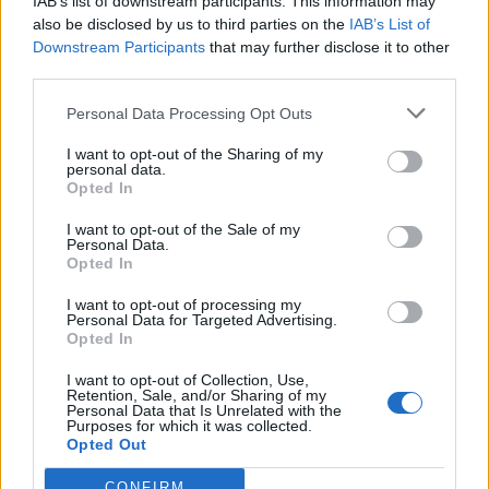
IAB’s list of downstream participants. This information may
also be disclosed by us to third parties on the
IAB’s List of
Downstream Participants
that may further disclose it to other
third parties.
Древен храм на почти 900 години
откриха под кафене за сладолед в
Personal Data Processing Opt Outs
Полша
I want to opt-out of the Sharing of my
personal data.
07.08.2026 / 16:00
Opted In
I want to opt-out of the Sale of my
Personal Data.
Opted In
I want to opt-out of processing my
Personal Data for Targeted Advertising.
Opted In
I want to opt-out of Collection, Use,
Retention, Sale, and/or Sharing of my
Personal Data that Is Unrelated with the
Purposes for which it was collected.
Opted Out
CONFIRM