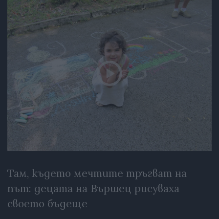
Там, където мечтите тръгват на
път: децата на Вършец рисуваха
своето бъдеще