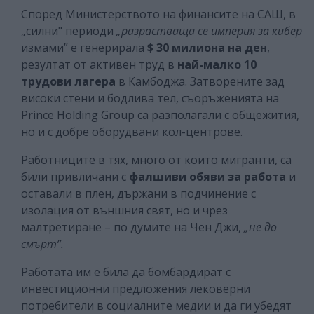
Според Министерството на финансите на САЩ, в
„силни" периоди
„разрастваща се империя за кибер
измами” е генерирала
$ 30 милиона на ден
,
резултат от активен труд в
най-малко 10
трудови лагера
в Камбоджа. Затворените зад
високи стени и бодлива тел, съоръженията на
Prince Holding Group са разполагали с общежития,
но и с добре оборудвани кол-центрове.
Работниците в тях, много от които мигранти, са
били привличани с
фалшиви обяви за работа
и
оставали в плен, държани в подчинение с
изолация от външния свят, но и чрез
малтретиране – по думите на Чен Джи,
„не до
смърт”.
Работата им е била да бомбардират с
инвестиционни предложения лековерни
потребители в социалните медии и да ги убедят