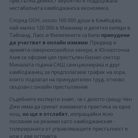
престъпна дейност вероятно е поддържала
нестабилната камбоджанска икономика.
Според ООН, около 100 000 души в Камбоджа,
най-малко 120 000 в Мианмар и десетки хиляди в
Тайланд, Лаос и Филипините са били
принудени
да участват в онлайн измами
. Предвид и
армията севернокорейски хакери, в Югоизточна
Азия се оформя цял престъпен бизнес-сектор.
Миналата година САЩ санкционираха и друг
камбоджанец за предполагаем трафик на хора,
които подлагал на принудителен труд, отново
свързан с онлайн престъпления.
Съдебните експерти знаят, че с делото срещу Чен
Джи няма да сринат измамната практика за една
нощ,
но ще я отслабят
, изпращайки ясно
послание на режими като камбоджанския -
толерираната от управляващите престъпност е
нож с две остриета.