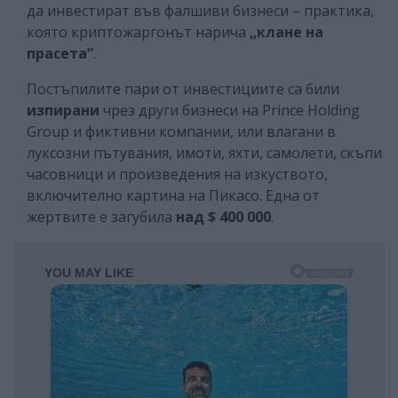
да инвестират във фалшиви бизнеси – практика,
която криптожаргонът нарича
„клане на
прасета”
.
Постъпилите пари от инвестициите са били
изпирани
чрез други бизнеси на Prince Holding
Group и фиктивни компании, или влагани в
луксозни пътувания, имоти, яхти, самолети, скъпи
часовници и произведения на изкуството,
включително картина на Пикасо. Една от
жертвите е загубила
над $ 400 000
.