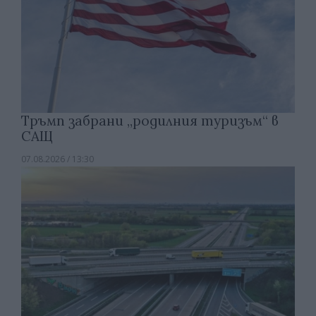
Тръмп забрани „родилния туризъм“ в
САЩ
07.08.2026 / 13:30