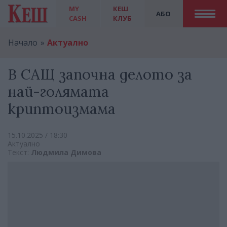
MY
КЕШ
АБО
CASH
КЛУБ
Начало
Актуално
В САЩ започна делото за
най-голямата
криптоизмама
15.10.2025 / 18:30
Актуално
Текст:
Людмила Димова