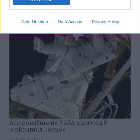
Изкуствен интелект за първи път
създаде нови жизнеспособни вируси
Data Deletion
Data Access
Privacy Policy
07.08.2026 / 15:30
Астронавти на NASA излязоха в
открития космос
07.08.2026 / 15:00