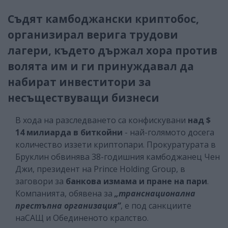
Съдят камбоджански криптобос,
организирал верига трудови
лагери, където държал хора против
волята им и ги принуждавал да
набират инвеститори за
несъществуващи бизнеси
В хода на разследването са конфискувани
над $
14 милиарда в биткойни
- най-голямото досега
количество иззети криптопари. Прокуратурата в
Бруклин обвинява 38-годишния камбоджанец Чен
Джи, президент на Prince Holding Group, в
заговори за
банкова измама и пране на пари
.
Компанията, обявена за
„транснационална
престъпна организация”
, е под санкциите
наСАЩ и Обединеното кралство.