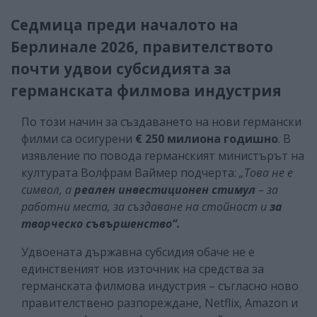
Седмица преди началото на
Берлинале 2026, правителството
почти удвои субсидията за
германската филмова индустрия
По този начин за създаването на нови германски
филми са осигурени
€ 250 милиона годишно
. В
изявление по повода германският министърът на
културата Волфрам Ваймер подчерта:
„Това не е
символ, а
реален инвестиционен стимул
– за
работни места, за създаване на стойност и
за
творческо съвършенство“.
Удвоената държавна субсидия обаче не е
единственият нов източник на средства за
германската филмова индустрия – съгласно ново
правителствено разпореждане, Netflix, Amazon и