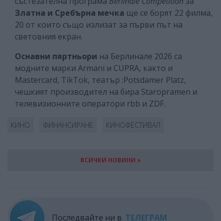
състезателна програма
Berlinale Competition
за
Златна и Сребърна мечка
ще се борят 22 филма,
20 от които също излизат за първи път на
световния екран.
Оснавни пяртньори
на Берлинале 2026 са
модните марки Armani и CUPRA, както и
Mastercard, TikTok, театър :Potsdamer Platz,
чешкият производител на бира Staropramen и
телевизионните оператори rbb и ZDF.
КИНО
ФИНАНСИРАНЕ
КИНОФЕСТИВАЛ
ВСИЧКИ НОВИНИ »
Последвайте ни в
ТЕЛЕГРАМ