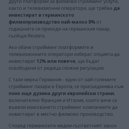
други платформи за филмови стрийминг услуги,
както и телевизионни оператори, ще трябва
да
инвестират в германското
филмопроизводство най-малко 8%
от
годишните си приходи на германския пазар,
съобщи Reuters.
Ако обаче стрийминг платформите и
телевизионните оператори изберат опцията да
инвестират
12% или повече
, ще бъдат
освободени от редица сложни регулации.
С тази мярка Германия - един от най-големите
стрийминг пазари в Европа, се присъединява към
поне още дузина други европейски страни
,
включително Франция и Италия, които вече са
въвели изискването стрийминг компаниите да
инвестират в местно филмово производство.
Според германските медии съответният закон