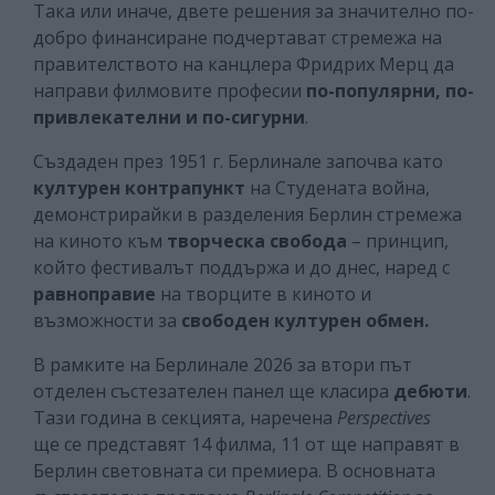
Така или иначе, двете решения за значително по-
добро финансиране подчертават стремежа на
правителството на канцлера Фридрих Мерц да
направи филмовите професии
по-популярни, по-
привлекателни и по-сигурни
.
Създаден през 1951 г. Берлинале започва като
културен контрапункт
на Студената война,
демонстрирайки в разделения Берлин стремежа
на киното към
творческа свобода
– принцип,
който фестивалът поддържа и до днес, наред с
равноправие
на творците в киното и
възможности за
свободен културен обмен.
В рамките на Берлинале 2026 за втори път
отделен състезателен панел ще класира
дебюти
.
Тази година в секцията, наречена
Perspectives
ще се представят 14 филма, 11 от ще направят в
Берлин световната си премиера. В основната