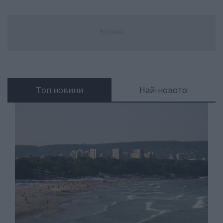
Реклама
Топ новини
Най-новото