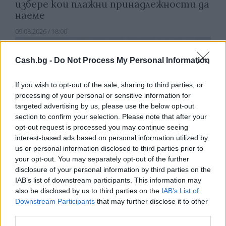
избере кои плажни принадлежности да
наеме
09.08.2026 / 18:00
Cash.bg -
Do Not Process My Personal Information
If you wish to opt-out of the sale, sharing to third parties, or
processing of your personal or sensitive information for
targeted advertising by us, please use the below opt-out
section to confirm your selection. Please note that after your
opt-out request is processed you may continue seeing
interest-based ads based on personal information utilized by
us or personal information disclosed to third parties prior to
your opt-out. You may separately opt-out of the further
disclosure of your personal information by third parties on the
IAB’s list of downstream participants. This information may
Природен газ от Кипър ще потече към
also be disclosed by us to third parties on the
IAB’s List of
Европа през 2028 година
Downstream Participants
that may further disclose it to other
third parties.
09.08.2026 / 17:30