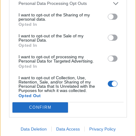
Personal Data Processing Opt Outs
I want to opt-out of the Sharing of my
personal data.
Opted In
I want to opt-out of the Sale of my
Personal Data.
Opted In
I want to opt-out of processing my
Personal Data for Targeted Advertising.
Opted In
I want to opt-out of Collection, Use,
Retention, Sale, and/or Sharing of my
Personal Data that Is Unrelated with the
Белият дом спира проекти за
Purposes for which it was collected.
възобновяема енергия в САЩ
Opted Out
07.08.2026 / 18:00
CONFIRM
Data Deletion
Data Access
Privacy Policy