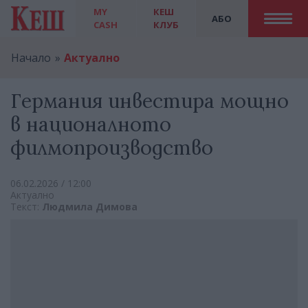
MY
КЕШ
АБО
CASH
КЛУБ
Начало
Актуално
Германия инвестира мощно
в националното
филмопроизводство
06.02.2026 / 12:00
Актуално
Текст:
Людмила Димова