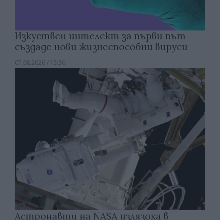
Изкуствен интелект за първи път
създаде нови жизнеспособни вируси
07.08.2026 / 15:30
Астронавти на NASA излязоха в