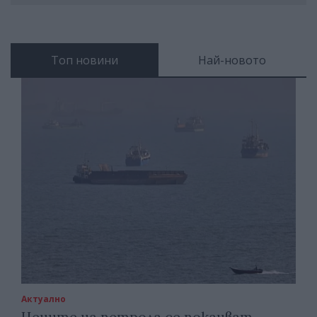
Топ новини
Най-новото
Актуално
Цените на петрола се покачват