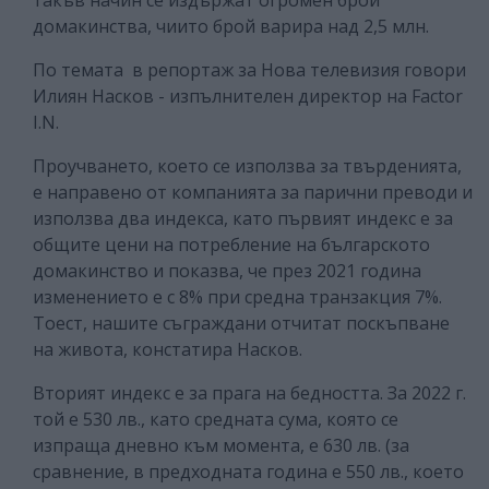
такъв начин се издържат огромен брой
домакинства, чиито брой варира над 2,5 млн.
По темата в репортаж за Нова телевизия говори
Илиян Насков - изпълнителен директор на Factor
I.N.
Проучването, което се използва за твърденията,
е направено от компанията за парични преводи и
използва два индекса, като първият индекс е за
общите цени на потребление на българското
домакинство и показва, че през 2021 година
изменението е с 8% при средна транзакция 7%.
Тоест, нашите съграждани отчитат поскъпване
на живота, констатира Насков.
Вторият индекс е за прага на бедността. За 2022 г.
той е 530 лв., като средната сума, която се
изпраща дневно към момента, е 630 лв. (за
сравнение, в предходната година е 550 лв., което