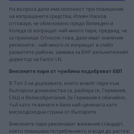
На въпроса дали има сезонност при повишение
на изпращаните средства, Илиян Насков
отговаря, че обикновено преди Великден и
Коледа се изпращат най-много пари, предвид, че
са празници. Относно това, дали имат значение
регионите - най-много се изпращат в слабо
развитите райони, заявява за БНР изпънителният
директор на Factor I.N.
Внесените пари от чужбина подобряват БВП
В Топ 3 на държавите, които внасят пари към
български домакинства са, разбира се, Германия,
САЩ и Великобритания. За Германия е обичайно,
тъй като тя винаги е била най-ценената като
високодоходна страна от българите.
Внесените пари увеличават жизнения стандарт,
което повишава потреблението и води до растеж