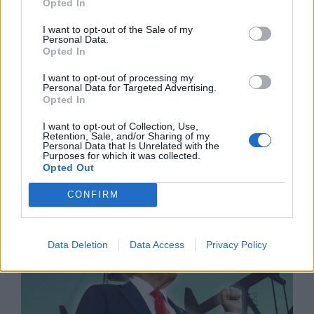
Opted In
I want to opt-out of the Sale of my
Personal Data.
Opted In
I want to opt-out of processing my
Personal Data for Targeted Advertising.
Opted In
I want to opt-out of Collection, Use,
Retention, Sale, and/or Sharing of my
Personal Data that Is Unrelated with the
Природен газ от Кипър ще потече към
Purposes for which it was collected.
Европа през 2028 година
Opted Out
09.08.2026 / 17:30
CONFIRM
Data Deletion
Data Access
Privacy Policy