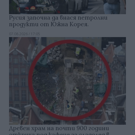
Русия започна да внася петролни
продукти от Южна Корея.
07.08.2026 / 17:05
Древен храм на почти 900 години
откриха под кафене за сладолед в