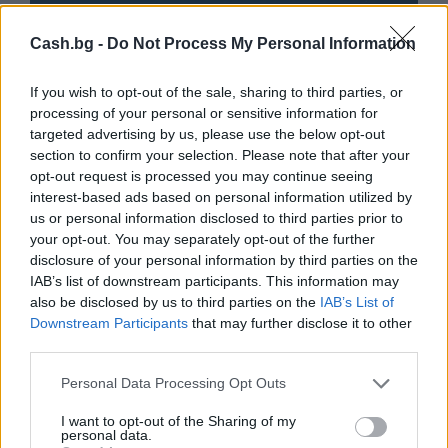
Cash.bg -
Do Not Process My Personal Information
If you wish to opt-out of the sale, sharing to third parties, or
processing of your personal or sensitive information for
targeted advertising by us, please use the below opt-out
section to confirm your selection. Please note that after your
opt-out request is processed you may continue seeing
interest-based ads based on personal information utilized by
us or personal information disclosed to third parties prior to
your opt-out. You may separately opt-out of the further
disclosure of your personal information by third parties on the
Потребителят има право сам да
IAB’s list of downstream participants. This information may
избере кои плажни принадлежности да
also be disclosed by us to third parties on the
IAB’s List of
наеме
Downstream Participants
that may further disclose it to other
third parties.
09.08.2026 / 18:00
Personal Data Processing Opt Outs
I want to opt-out of the Sharing of my
personal data.