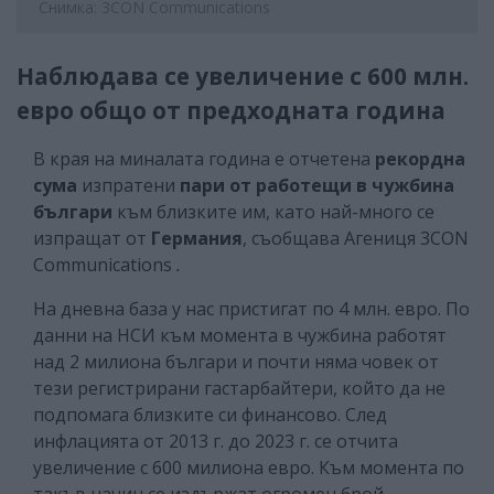
Снимка: 3CON Communications
Наблюдава се увеличение с 600 млн.
евро общо от предходната година
В края на миналата година е отчетена
рекордна
сума
изпратени
пари от работещи в чужбина
българи
към близките им, като най-много се
изпращат от
Германия
, съобщава Агениця 3CON
Communications
.
На дневна база у нас пристигат по 4 млн. евро. По
данни на НСИ към момента в чужбина работят
над 2 милиона българи и почти няма човек от
тези регистрирани гастарбайтери, който да не
подпомага близките си финансово. След
инфлацията от 2013 г. до 2023 г. се отчита
увеличение с 600 милиона евро. Към момента по