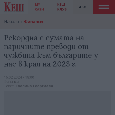
MY
КЕШ
АБО
CASH
КЛУБ
Начало
Финанси
Рекордна е сумата на
паричните преводи от
чужбина към българите у
нас в края на 2023 г.
16.02.2024 / 18:00
Финанси
Текст:
Евелина Георгиева