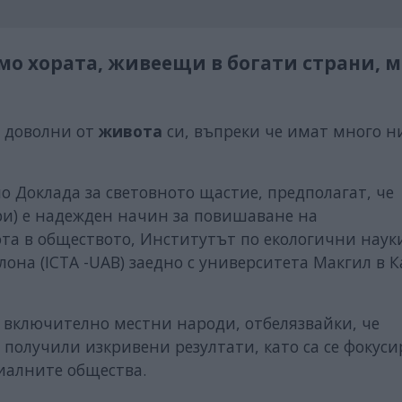
амо хората, живеещи в богати страни, 
о доволни от
живота
си, въпреки че имат много н
 Доклада за световното щастие, предполагат, че
ри) е надежден начин за повишаване на
та в обществото, Институтът по екологични наук
она (ICTA -UAB) заедно с университета Макгил в 
 включително местни народи, отбелязвайки, че
получили изкривени резултати, като са се фокус
иалните общества.