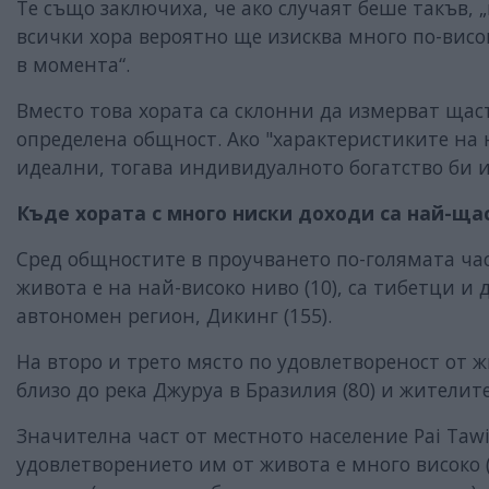
Те също заключиха, че ако случаят беше такъв, 
всички хора вероятно ще изисква много по-висок
в момента“.
Вместо това хората са склонни да измерват щас
определена общност. Ако "характеристиките на 
идеални, тогава индивидуалното богатство би и
Къде хората с много ниски доходи са най-ща
Сред общностите в проучването по-голямата част
живота е на най-високо ниво (10), са тибетци и
автономен регион, Дикинг (155).
На второ и трето място по удовлетвореност от 
близо до река Джуруа в Бразилия (80) и жителите
Значителна част от местното население Pai Tawi
удовлетворението им от живота е много високо (