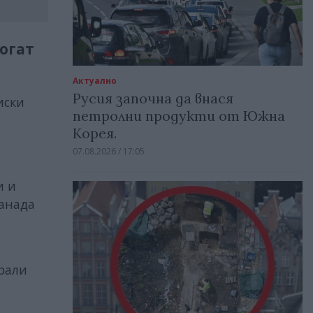
могат
Актуално
Русия започна да внася
иски
петролни продукти от Южна
Корея.
07.08.2026 / 17:05
и и
Канада
ирали