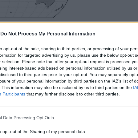
-
Do Not Process My Personal Information
to opt-out of the sale, sharing to third parties, or processing of your per
ат много високо средно ниво на удовлетвореност
formation for targeted advertising by us, please use the below opt-out s
ани малки общества е 6,8 от 10, въпреки че повеч
r selection. Please note that after your opt-out request is processed y
eing interest-based ads based on personal information utilized by us or
одина на човек.
disclosed to third parties prior to your opt-out. You may separately opt-
losure of your personal information by third parties on the IAB’s list of
. This information may also be disclosed by us to third parties on the
IA
Participants
that may further disclose it to other third parties.
l Data Processing Opt Outs
o opt-out of the Sharing of my personal data.