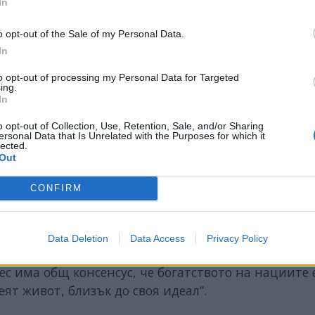
In
o opt-out of the Sale of my Personal Data.
In
to opt-out of processing my Personal Data for Targeted
ing.
In
o opt-out of Collection, Use, Retention, Sale, and/or Sharing
ersonal Data that Is Unrelated with the Purposes for which it
lected.
Out
CONFIRM
Data Deletion
Data Access
Privacy Policy
нес има общ консенсус, че богатството на нациите 
ят живот, близък до своя идеал“.