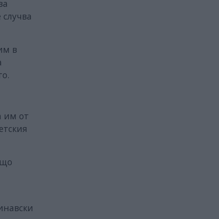
за
 случва
им в
а
то.
а им от
бетския
ещо
динавски