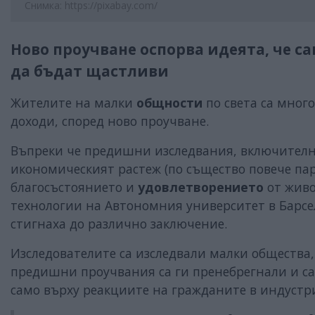
Снимка: https://pixabay.com/
Ново проучване оспорва идеята, че с
да бъдат щастливи
Жителите на малки
общности
по света са мног
доходи, според ново проучване.
Въпреки че предишни изследвания, включително
икономическият растеж (по същество повече па
благосъстоянието и
удовлетворението
от живо
технологии на Автономния университет в Барсел
стигнаха до различно заключение.
Изследователите са изследвали малки общества,
предишни проучвания са ги пренебрегнали и са 
само върху реакциите на гражданите в индустр