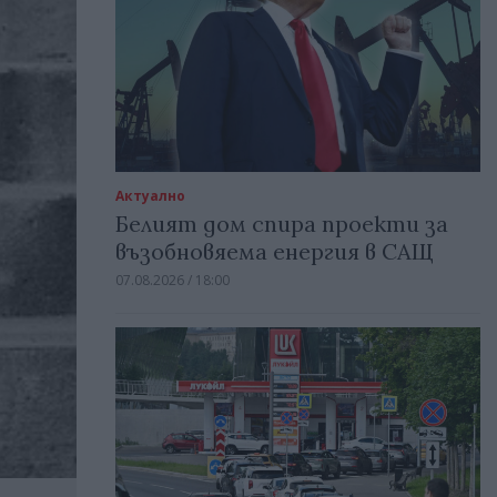
Актуално
Белият дом спира проекти за
възобновяема енергия в САЩ
07.08.2026 / 18:00