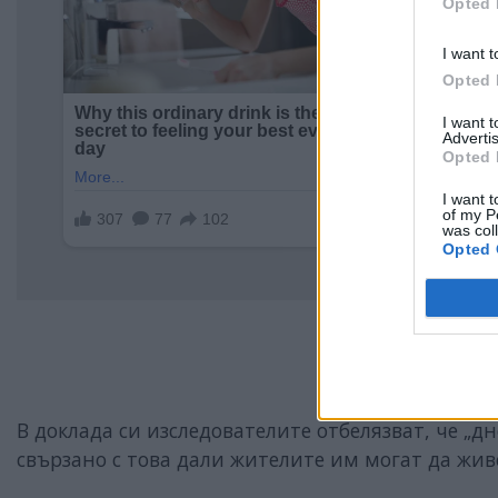
Opted 
I want t
Opted 
I want 
Advertis
Opted 
I want t
of my P
was col
Opted 
В доклада си изследователите отбелязват, че „д
свързано с това дали жителите им могат да живе