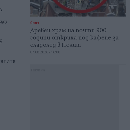
и.
яко
Свят
Древен храм на почти 900
години откриха под кафене за
9
сладолед в Полша
07.08.2026 / 16:00
гатите
Реклама