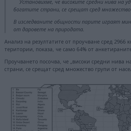
Установихме, че високите средни нива на уд
богатите страни, се срещат сред множество 
В изследваните общности парите играят мини
от даровете на природата.
Анализ на резултатите от проучване сред 2966 
територии, показа, че само 64% ​​от анкетирани
Проучването посочва, че „високи средни нива н
страни, се срещат сред множество групи от нас