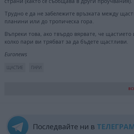
страни (както се съобщава в други проучвания).
Трудно е да не забележите връзката между щаст
планини или до тропическа гора.
Въпреки това, ако твърдо вярвате, че щастието и
колко пари ви трябват за да бъдете щастливи.
Euronews
ЩАСТИЕ
ПАРИ
ВС
Последвайте ни в
ТЕЛЕГРА