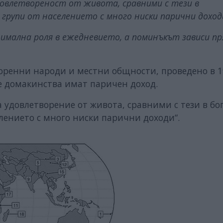
овлетвореност от живота, сравними с тези в
групи от населението с много ниски парични доход
мална роля в ежедневието, а поминъкът зависи пр
коренни народи и местни общности, проведено в 1
те домакинства имат паричен доход.
а удовлетворение от живота, сравними с тези в бо
елението с много ниски парични доходи“.