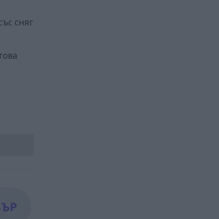
със сняг
това
БЪР