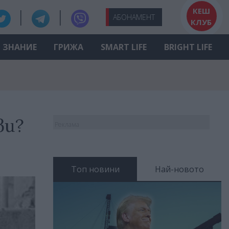
КЕШ
АБО
НАМЕНТ
КЛУБ
ЗНАНИЕ
ГРИЖА
SMART LIFE
BRIGHT LIFE
ви?
Реклама
Топ новини
Най-новото