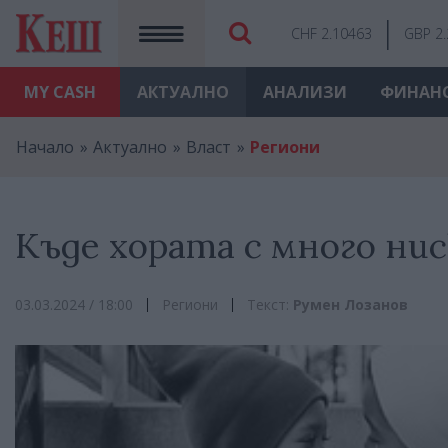
CHF 2.10463
GBP 2
MY
CASH
АКТУАЛНО
АНАЛИЗИ
ФИНАН
Начало
Актуално
Власт
Региони
Къде хората с много ни
03.03.2024 / 18:00
Региони
Текст:
Румен Лозанов