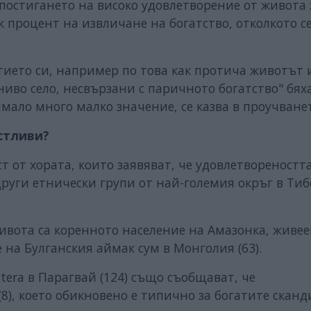
„постигането на високо удовлетворение от живота 
 процент на извличане на богатство, отколкото се
тието си, например по това как протича животът 
ниво село, несвързани с паричното богатство" бях
мало много малко значение, се казва в проучване
стливи?
 от хората, които заявяват, че удовлетвореностт
 други етнически групи от най-големия окръг в Ти
живота са коренното население на Амазонка, живе
 на Булганския аймак сум в Монголия (63).
tera в Парагвай (124) също съобщават, че
8), което обикновено е типично за богатите скан