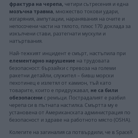
фрактура на черепа,
четири сътресения и една
мозъчна травма
, множество токови удари,
изгаряния, ампутации, наранявания на очите и
непосочени части на тялото, плюс 170 доклада за
изкълчени стави, разтегнати мускули и
натъртвания.
Най-тежкият инцидент е смърт, настъпила при
елементарно нарушение
на трудовата
безопасност: бързайки с превоза на големи
ракетни детайли, служител – бивш морски
пехотинец е излетял от камион, тъй като
товарите, които е придружавал,
не са били
обезопасени
с ремъци. Пострадалият е разбил
черепа си в пътната настилка. Смъртта му е
установена от Американската администрация по
безопасност и здраве на работното място (OSHA).
Колегите на загиналия са потвърдили, че в SpaceX