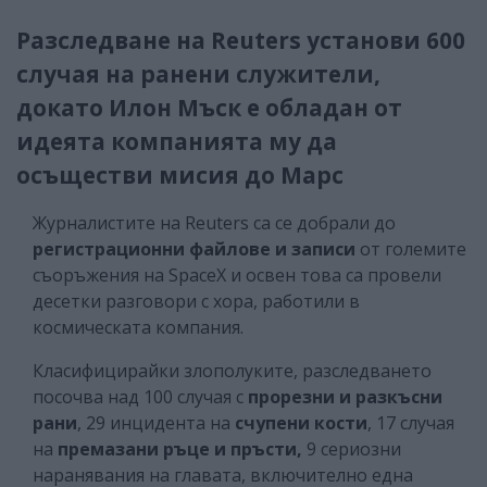
Разследване на Reuters установи 600
случая на ранени служители,
докато Илон Мъск е обладан от
идеята компанията му да
осъществи мисия до Марс
Журналистите на Reuters са се добрали до
регистрационни файлове и записи
от големите
съоръжения на SpaceX и освен това са провели
десетки разговори с хора, работили в
космическата компания.
Класифицирайки злополуките, разследването
посочва над 100 случая с
прорезни и разкъсни
рани
, 29 инцидента на
счупени кости
, 17 случая
на
премазани ръце и пръсти,
9 сериозни
наранявания на главата, включително една