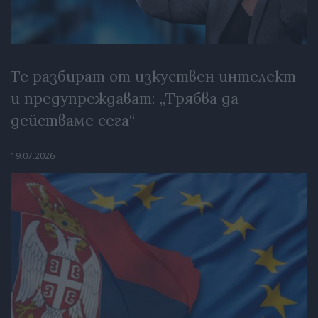
Те разбират от изкуствен интелект
и предупреждават: „Трябва да
действаме сега“
19.07.2026