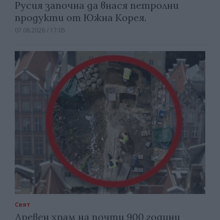
Русия започна да внася петролни
продукти от Южна Корея.
07.08.2026 / 17:05
Свят
Древен храм на почти 900 години