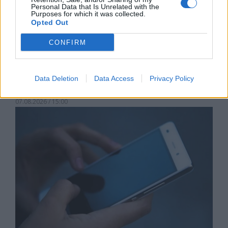
Personal Data that Is Unrelated with the
Purposes for which it was collected.
Opted Out
CONFIRM
Астронавти на NASA излязоха в
Data Deletion
Data Access
Privacy Policy
открития космос
07.08.2026 / 15:00