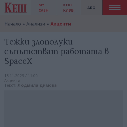
MY
КЕШ
АБО
CASH
КЛУБ
Начало
Анализи
Акценти
Тежки злополуки
съпътстват работата в
SpaceX
13.11.2023 / 11:00
Акценти
Текст:
Людмила Димова