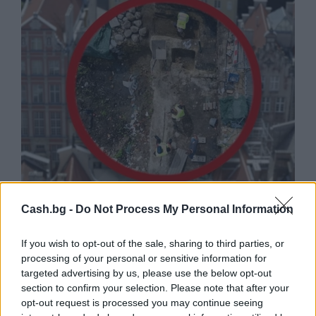
Древен храм на почти 900 години
Cash.bg -
Do Not Process My Personal Information
откриха под кафене за сладолед в
Полша
If you wish to opt-out of the sale, sharing to third parties, or
07.08.2026 / 16:00
processing of your personal or sensitive information for
targeted advertising by us, please use the below opt-out
section to confirm your selection. Please note that after your
opt-out request is processed you may continue seeing