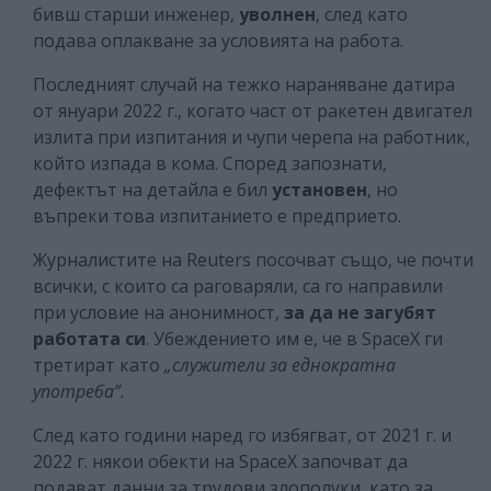
бивш старши инженер,
уволнен
, след като
подава оплакване за условията на работа.
Последният случай на тежко нараняване датира
от януари 2022 г., когато част от ракетен двигател
излита при изпитания и чупи черепа на работник,
който изпада в кома. Според запознати,
дефектът на детайла е бил
установен
, но
въпреки това изпитанието е предприето.
Журналистите на Reuters посочват също, че почти
всички, с които са раговаряли, са го направили
при условие на анонимност,
за
да не загубят
работата си
. Убеждението им е, че в SpaceX ги
третират като
„служители за еднократна
употреба”.
След като години наред го избягват, от 2021 г. и
2022 г. някои обекти на SpaceX започват да
подават данни за трудови злополуки, като за