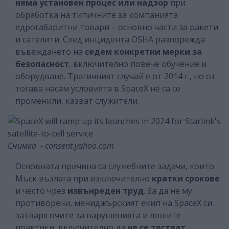
няма установен процес или надзор
при
обработка на типичните за компанията
едрогабаритни товари – основно части за ракети
и сателити. След инцидента OSHA разпорежда
въвеждането на
седем конкретни мерки за
безопасност
, включително повече обучение и
оборудване. Трагичният случай е от 2014 г., но от
тогава насам условията в SpaceX не са се
променили, казват служители.
Снимка - consent.yahoo.com
Основната причина са служебните задачи, които
Мъск възлага при изключително
кратки срокове
и често чрез
извънреден труд
. За да не му
противоречи, мениджърският екип на SpaceX си
затваря очите за нарушенията и лошите
практики, включително да
не се тестват