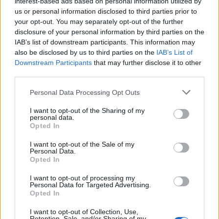
interest-based ads based on personal information utilized by
us or personal information disclosed to third parties prior to
your opt-out. You may separately opt-out of the further
disclosure of your personal information by third parties on the
IAB’s list of downstream participants. This information may
also be disclosed by us to third parties on the
IAB’s List of
Downstream Participants
that may further disclose it to other
third parties.
Personal Data Processing Opt Outs
Изкуствен интелект за първи път
I want to opt-out of the Sharing of my
personal data.
създаде нови жизнеспособни вируси
Opted In
07.08.2026 / 15:30
I want to opt-out of the Sale of my
Personal Data.
Opted In
I want to opt-out of processing my
Personal Data for Targeted Advertising.
Opted In
I want to opt-out of Collection, Use,
Retention, Sale, and/or Sharing of my