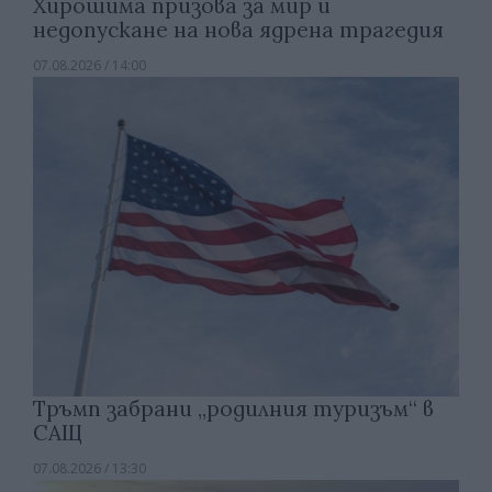
Хирошима призова за мир и
недопускане на нова ядрена трагедия
07.08.2026 / 14:00
Тръмп забрани „родилния туризъм“ в
САЩ
07.08.2026 / 13:30