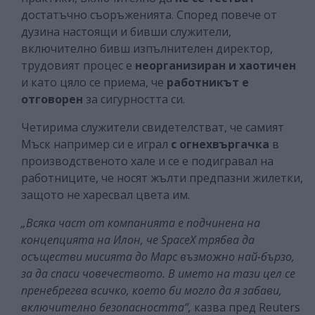
достатъчно съоръженията. Според повече от
дузина настоящи и бивши служители,
включително бивш изпълнителен директор,
трудовият процес е
неорганизиран и хаотичен
и като цяло се приема, че
работникът е
отговорен
за сигурността си.
Четирима служители свидетелстват, че самият
Мъск например си е играл
с огнехвъргачка
в
производственото хале и се е подигравал на
работниците, че носят жълти предпазни жилетки,
защото не харесвал цвета им.
„Всяка част от компанията е подчинена на
концепцията на Илон, че SpaceX трябва да
осъществи мисията до Марс възможно най-бързо,
за да спаси човечеството. В името на тази цел се
пренебрегва всичко, което би могло да я забави,
включително безопасността“,
казва пред Reuters