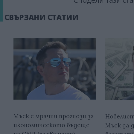
СВЪРЗАНИ СТАТИИ
Мъск с мрачни прогнози за
Нобелист
икономическото бъдеще
Мъск да 
на САЩ (първа част)