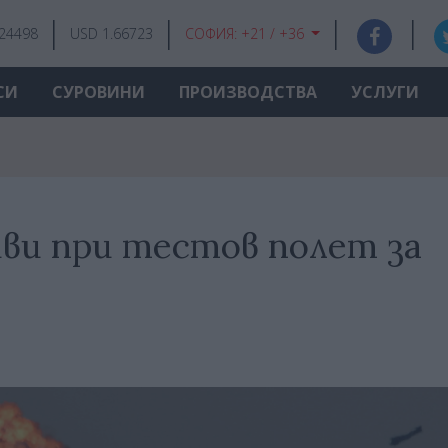
.24498
USD 1.66723
СОФИЯ:
+21 / +36
СИ
СУРОВИНИ
ПРОИЗВОДСТВА
УСЛУГИ
иви при тестов полет за