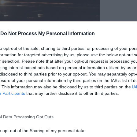
-
Do Not Process My Personal Information
to opt-out of the sale, sharing to third parties, or processing of your per
formation for targeted advertising by us, please use the below opt-out s
r selection. Please note that after your opt-out request is processed y
eing interest-based ads based on personal information utilized by us or
disclosed to third parties prior to your opt-out. You may separately opt-
losure of your personal information by third parties on the IAB’s list of
. This information may also be disclosed by us to third parties on the
IA
еда данните,
"за да разбере по-добре основната при
Participants
that may further disclose it to other third parties.
д като
"няколко"
двигателя са излезли от строя
инаги, успехът идва от това, което научаваме, а 
яване на надеждността на Starship“.
l Data Processing Opt Outs
цидентът повтаря неуспешно тестово изстрелване
o opt-out of the Sharing of my personal data.
следвалите мерки за безопасност, предприети от F