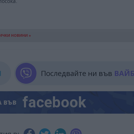
посока.
ИЧКИ НОВИНИ »
М
Последвайте ни във
ВАЙ
facebook
А
ВЪВ
тия в: