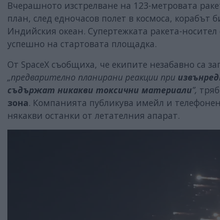
Вчерашното изстрелване на 123-метровата раке
план, след едночасов полет в космоса, корабът 
Индийския океан. Супертежката ракета-носител (S
успешно на стартовата площадка.
От SpaceX съобщиха, че екипите незабавно са з
„предварително планирани реакции при
извънред
съдържат никакви токсични материали
”,
тряб
зона
. Компанията публикува имейл и телефонен 
някакви останки от летателния апарат.