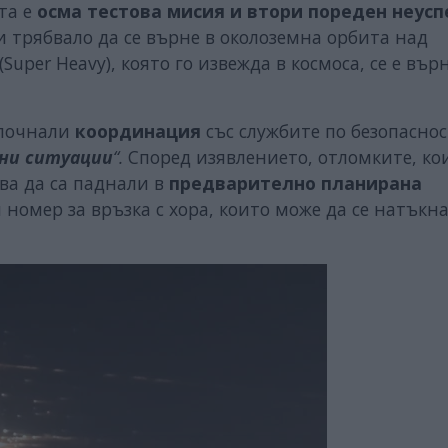
та е
осма тестова мисия и втори пореден неусп
би трябвало да се върне в околоземна орбита над
uper Heavy), която го извежда в космоса, се е вър
апочнали
координация
със службите по безопаснос
ни ситуации
“.
Според изявлението, отломките, к
ва да са паднали в
предварително планирана
номер за връзка с хора, които може да се натъкн