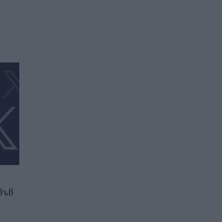
във
Илон Мъск отново е „само“
милиардер