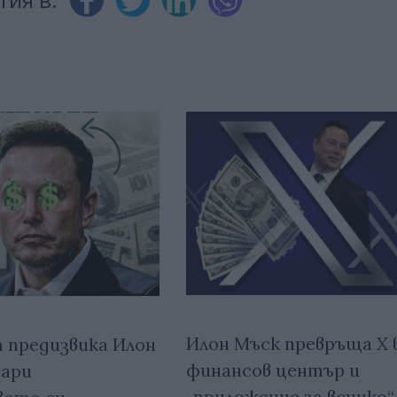
Илон Мъск превръща X 
 предизвика Илон
финансов център и
дари
„приложение за всичко“