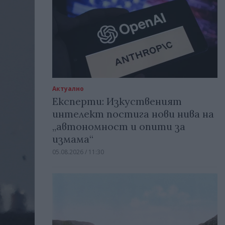
Актуално
Експерти: Изкуственият
интелект постига нови нива на
„автономност и опити за
измама“
05.08.2026 / 11:30