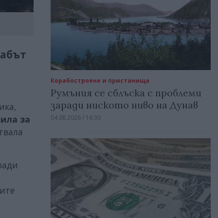
рабът
Корабостроене и пристанища
Румъния се сблъска с проблеми
заради ниското ниво на Дунав
ика,
04.08.2026 / 16:30
ила за
твала
ради
ките