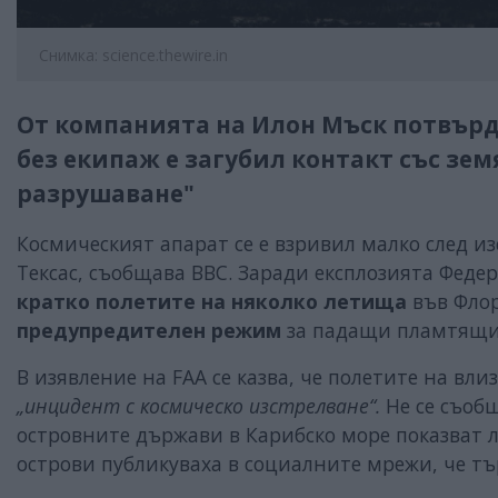
Снимка: science.thewire.in
От компанията на Илон Мъск потвърди
без екипаж е загубил контакт със зе
разрушаване"
Космическият апарат се е взривил малко след из
Тексас, съобщава ВВС. Заради експлозията Фед
кратко полетите на няколко летища
във Флор
предупредителен режим
за падащи пламтящи
В изявление на FAA се казва, че полетите на вл
„инцидент с космическо изстрелване“.
Не се съоб
островните държави в Карибско море показват л
острови публикуваха в социалните мрежи, че тър