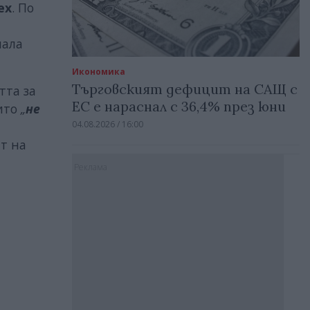
ех
. По
нала
Икономика
Търговският дефицит на САЩ с
тта за
ЕС е нараснал с 36,4% през юни
оито
„
не
04.08.2026 / 16:00
ат на
Реклама