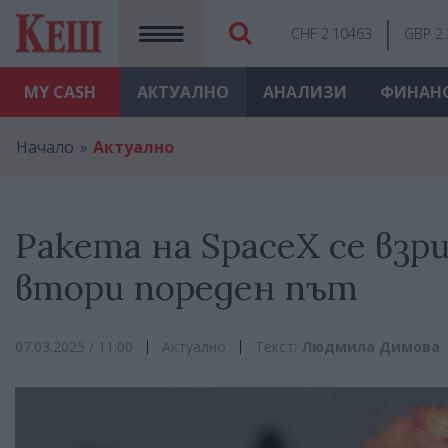
CHF 2.10463
GBP 2
MY
CASH
АКТУАЛНО
АНАЛИЗИ
ФИНАН
Начало
Актуално
Ракета на SpaceX се взр
втори пореден път
07.03.2025 / 11:00
Актуално
Текст:
Людмила Димова