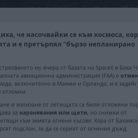
ха, че насочвайки се към космоса, ко
мята и е претърпял "бързо непланирано
стрелването му вчера от базата на SpaceX в Бока Ч
ералната авиационна администрация (FAA) е
отмен
ида, включително в Маями и Орландо, и е задейс
 отломки.
изане и излизане от летищата са били отложени по
щава за
наранявания или щети
, но снимки от
етящи към земята огнени късове. Хора от Бахамс
сят подслон, за да се скрият от огнения дъжд.