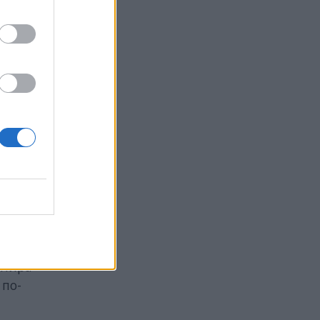
 през
ите
в
 FAA и
анира
 по-