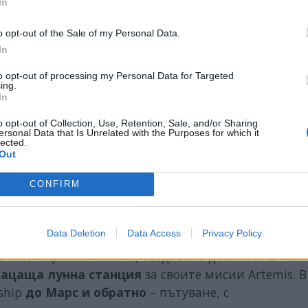
In
o opt-out of the Sale of my Personal Data.
овите изстрелвания на Starship
, както направи
In
идентът е довел до
материални щети
на карибск
to opt-out of processing my Personal Data for Targeted
а на експеримента или стойността на щетите 
ing.
ск да осъществи грандиозни икономии на
In
o opt-out of Collection, Use, Retention, Sale, and/or Sharing
ersonal Data that Is Unrelated with the Purposes for which it
lected.
рашното неуспешно изстрелване е осъществено
Out
експлозията през януари.
CONFIRM
йкос, се казва, че поддържат постоянен контакт с
ствеността
, докато работим за осигуряване на
и“.
Data Deletion
Data Access
Privacy Policy
а многократни полети, създавана досега. NASA пл
кацаща лунна станция
за своите мисии Artemis. В
ship
до Марс и обратно
– пътуване, с