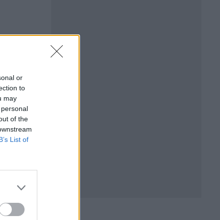
sonal or
ection to
ou may
 personal
out of the
 downstream
B’s List of
чина"
.
. От
днешният
от
AA,