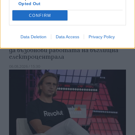
Opted Out
CONFIRM
Data Deletion
Data Access
Privacy Policy
Спадането на Дунав принуди Румъния
да възобнови работата на въглищна
електроцентрала
06.08.2026 / 15:30