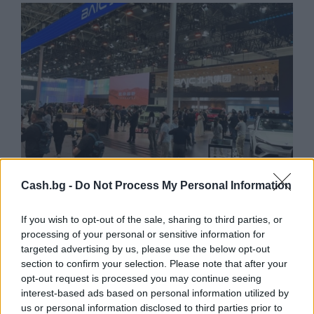
Cash.bg -
Do Not Process My Personal Information
Износът на електромобили от Китай
If you wish to opt-out of the sale, sharing to third parties, or
е нараснал със 120%
processing of your personal or sensitive information for
targeted advertising by us, please use the below opt-out
06.08.2026 / 16:30
section to confirm your selection. Please note that after your
opt-out request is processed you may continue seeing
interest-based ads based on personal information utilized by
us or personal information disclosed to third parties prior to