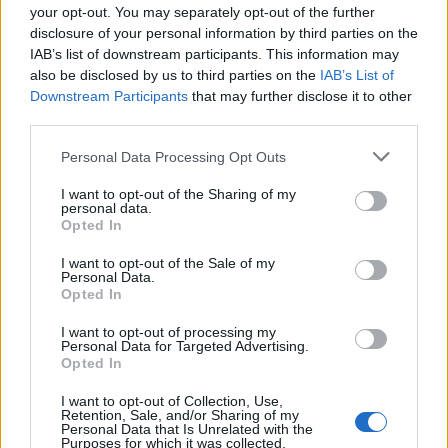
your opt-out. You may separately opt-out of the further
disclosure of your personal information by third parties on the
IAB’s list of downstream participants. This information may
also be disclosed by us to third parties on the
IAB’s List of
Downstream Participants
that may further disclose it to other
third parties.
Personal Data Processing Opt Outs
I want to opt-out of the Sharing of my
personal data.
Ню Йорк стана 14-ият щат на САЩ, в
Opted In
който е разрешена евтаназията
I want to opt-out of the Sale of my
Personal Data.
06.08.2026 / 16:00
Opted In
I want to opt-out of processing my
Personal Data for Targeted Advertising.
Opted In
I want to opt-out of Collection, Use,
Retention, Sale, and/or Sharing of my
Personal Data that Is Unrelated with the
Purposes for which it was collected.