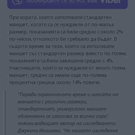
При хората, които използвали стандартен
маншет, когато са се нуждаели от по-малък
размер, показанията са били средно с около 2%
по-ниски, отколкото би трябвало да бъдат. В
същото време за тези, които са използвали
маншет със стандартен размер вместо по-голям,
показанията са били завишени средно с 4%.
Участниците, които се нуждаели от много голям
маншет, средно са имали още по-голяма
процентна грешка: около 14% повече.
"Поради ограниченото време и липсата на
маншети с различни размери,
стандартният, универсален маншет
обикновено се използва за всички хора",
поясни водещият автор на изследването
Джуничи Ишигами. "Но нашето изследване