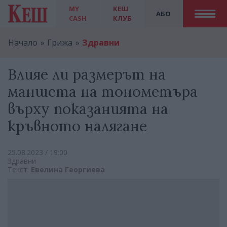
MY
КЕШ
АБО
CASH
КЛУБ
Начало
Грижа
Здравни
Влияе ли размерът на
маншета на тонометъра
върху показанията на
кръвното налягане
25.08.2023 / 19:00
Здравни
Текст:
Евелина Георгиева