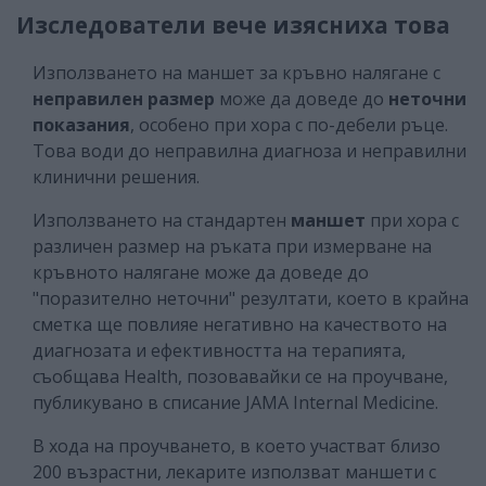
Изследователи вече изясниха това
Използването на маншет за кръвно налягане с
неправилен размер
може да доведе до
неточни
показания
, особено при хора с по-дебели ръце.
Това води до неправилна диагноза и неправилни
клинични решения.
Използването на стандартен
маншет
при хора с
различен размер на ръката при измерване на
кръвното налягане може да доведе до
"поразително неточни" резултати, което в крайна
сметка ще повлияе негативно на качеството на
диагнозата и ефективността на терапията,
съобщава Health, позовавайки се на проучване,
публикувано в списание JAMA Internal Medicine.
В хода на проучването, в което участват близо
200 възрастни, лекарите използват маншети с