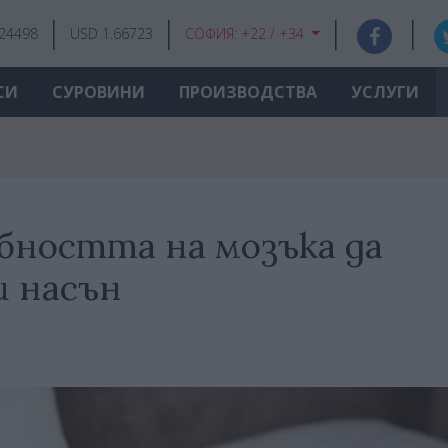
.24498
USD 1.66723
СОФИЯ:
+22 / +34
СИ
СУРОВИНИ
ПРОИЗВОДСТВА
УСЛУГИ
бността на мозъка да
и насън