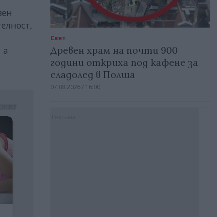
вен
телност,
Свят
Древен храм на почти 900
 а
години откриха под кафене за
сладолед в Полша
07.08.2026 / 16:00
Реклама