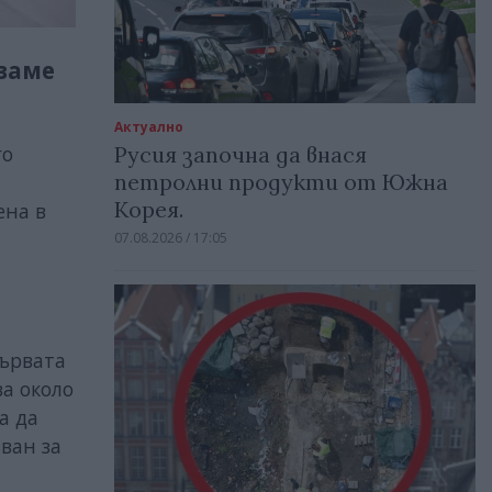
уваме
Актуално
Русия започна да внася
го
петролни продукти от Южна
Корея.
ена в
07.08.2026 / 17:05
първата
ва около
а да
ван за