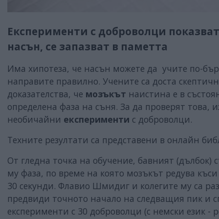
Експерименти с доброволци показват,
насън, се запазват в паметта
Има хипотеза, че насън можете да учите по-бърз
направите правилно. Учените са доста скептич
доказателства, че
мозъкът
наистина е в състоя
определена фаза на съня. За да проверят това, 
необичайни
експерименти
с доброволци.
Техните резултати са представени в онлайн библ
От гледна точка на обучение, бавният (дълбок) 
му фаза, по време на която мозъкът редува къси
30 секунди. Флавио Шмидиг и колегите му са ра
предвиди точното начало на следващия пик и с
експерименти с 30 доброволци (с немски език - р