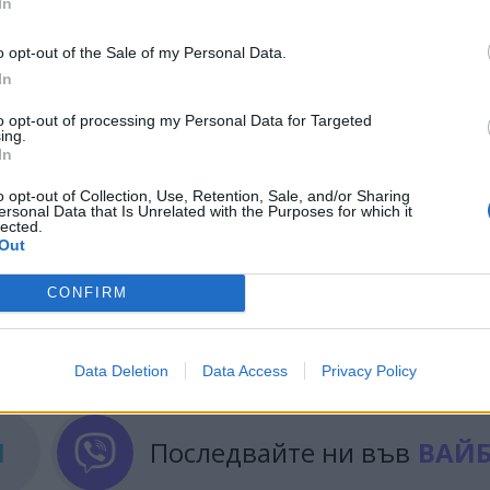
In
оже да е просто съвпадение. Учените заключават, 
o opt-out of the Sale of my Personal Data.
ратките рецесии на мозъчните вълни по време на
In
вестно запаметяване.
to opt-out of processing my Personal Data for Targeted
се нарече доста умерен. По-скоро демонстрира сам
ing.
In
ва нова информация по време на такива моменти н
од за обучение.
o opt-out of Collection, Use, Retention, Sale, and/or Sharing
ersonal Data that Is Unrelated with the Purposes for which it
lected.
Out
CONFIRM
ИЧКИ НОВИНИ »
Data Deletion
Data Access
Privacy Policy
М
Последвайте ни във
ВАЙ