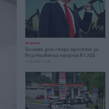
Актуално
Белият дом спира проекти за
възобновяема енергия в САЩ
07.08.2026 / 18:00