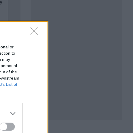
sonal or
ection to
ou may
 personal
out of the
 downstream
а
B’s List of
ва от
е