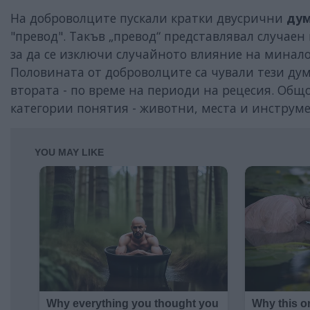
На доброволците пускали кратки двусрични
ду
"превод". Такъв „превод“ представлявал случаен
за да се изключи случайното влияние на минало
Половината от доброволците са чували тези дум
втората - по време на периоди на рецесия. Об
категории понятия - животни, места и инструме