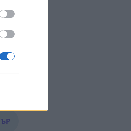
че
ия факт
а сън и
БЪР