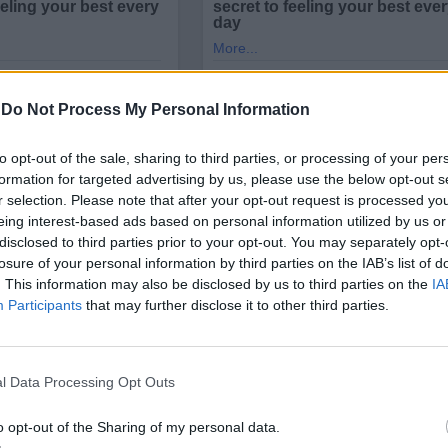
-
Do Not Process My Personal Information
to opt-out of the sale, sharing to third parties, or processing of your per
formation for targeted advertising by us, please use the below opt-out s
r selection. Please note that after your opt-out request is processed y
eing interest-based ads based on personal information utilized by us or
disclosed to third parties prior to your opt-out. You may separately opt-
losure of your personal information by third parties on the IAB’s list of
след 12 часа. На доброволците отново била пуснат
. This information may also be disclosed by us to third parties on the
IA
лят към една от трите категории. Ясно е, че при
Participants
that may further disclose it to other third parties.
равилният е около 33 процента и точно това е
е чула думи насън в периоди на пикова мозъчна
о-висока - 37 процента, което почти не се различа
l Data Processing Opt Outs
вили повторен тест 24 часа по-късно, тази група с
o opt-out of the Sharing of my personal data.
вори.