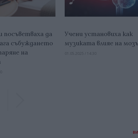
и посъветваха да
Учени установиха как
лага събуждането
музиката влияе на моз
таряне на
01.05.2025 / 14:30
а
00
Previous
Previous
В