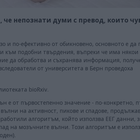
 че непознати думи с превод, които ч
о и по-ефективно от обикновено, основното е да 
ни към подобни твърдения, въпреки че има някои
ние да обработва и съхранява информация, получ
изследователи от университета в Берн проведоха
иотеката bioRxiv.
сън е от първостепенно значение - по-конкретно, 
 вълни на активност, пикове и спадове, продължа
зработили алгоритъм, който използва ЕЕГ данни, з
пад на мозъчните вълни. Този алгоритъм е използ
оден).