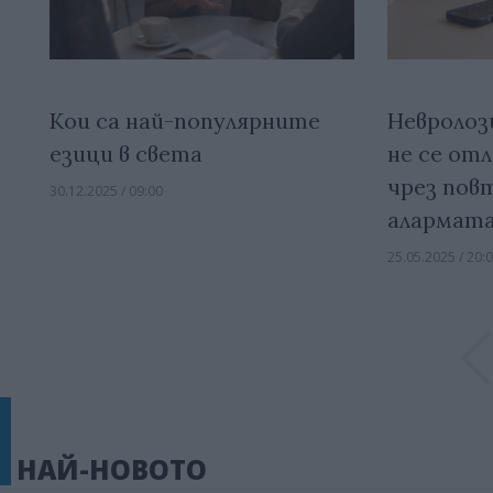
Кои са най-популярните
Невролоз
езици в света
не се от
чрез пов
30.12.2025 / 09:00
алармат
25.05.2025 / 20:
НАЙ-НОВОТО