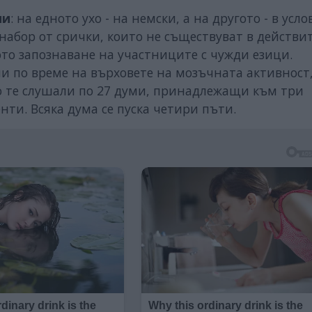
ми
: на едното ухо - на немски, а на другото - в усло
 набор от срички, които не съществуват в действи
то запознаване на участниците с чужди езици.
и по време на върховете на мозъчната активност,
що те слушали по 27 думи, принадлежащи към три
нти. Всяка дума се пуска четири пъти.