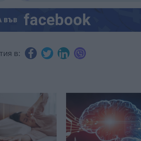
facebook
А
ВЪВ
тия в: