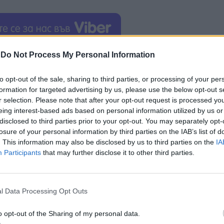
-
Do Not Process My Personal Information
Капан за мишки” на
Бродуей
потвърждава обръщан
на класика
, след бляскавия успех на „Часовете” в
to opt-out of the sale, sharing to third parties, or processing of your per
 на знаменития филм от 2002 г., по романа на Ма
formation for targeted advertising by us, please use the below opt-out s
от литературата на Вирджиния Уулф.
r selection. Please note that after your opt-out request is processed y
eing interest-based ads based on personal information utilized by us or
 на „Часовете” по музика на Кевин Путс достойн
disclosed to third parties prior to your opt-out. You may separately opt-
то звезди като Мерил Стрийп, Джулиан Мур, Никол
losure of your personal information by third parties on the IAB’s list of
т най-забележителните си актьорски върхове. О
. This information may also be disclosed by us to third parties on the
IA
Participants
that may further disclose it to other third parties.
кино-програмата на световноизвестния оперен те
 по целия свят.
l Data Processing Opt Outs
o opt-out of the Sharing of my personal data.