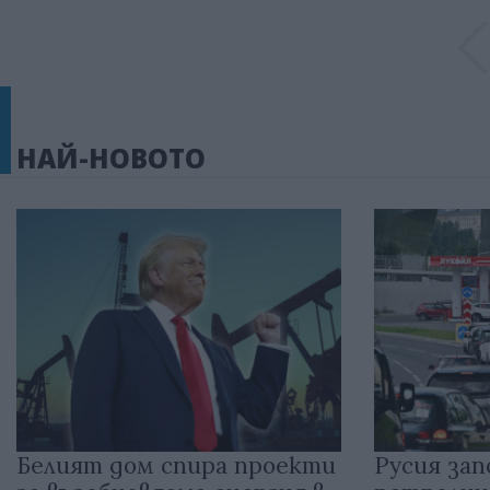
НАЙ-НОВОТО
Белият дом спира проекти
Русия зап