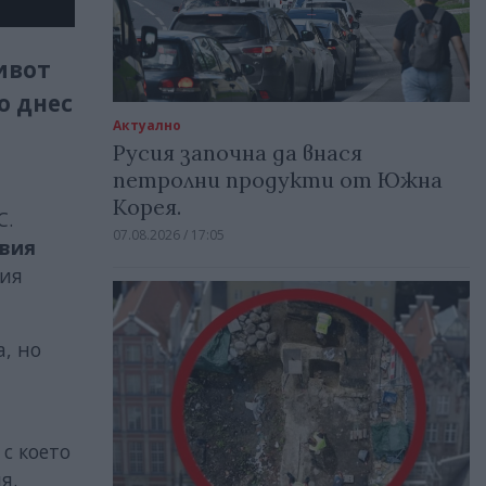
ивот
о днес
Актуално
Русия започна да внася
петролни продукти от Южна
Корея.
С.
07.08.2026 / 17:05
вия
щия
а, но
 с което
ия.