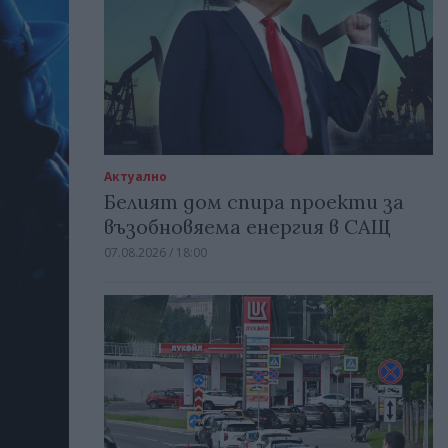
Актуално
Белият дом спира проекти за
възобновяема енергия в САЩ
07.08.2026 / 18:00