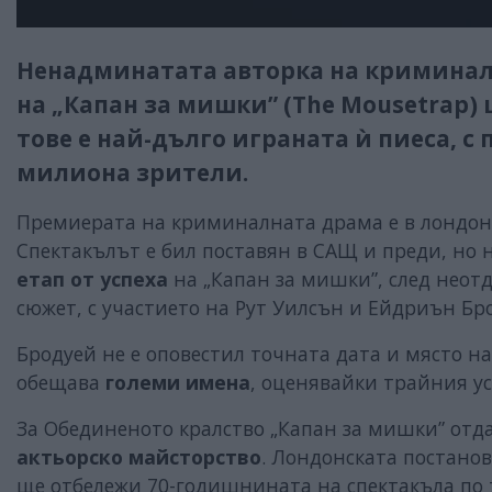
Ненадминатата авторка на криминал
на „Капан за мишки” (The Mousetrap)
тове е най-дълго играната ѝ пиеса, с 
милиона зрители.
Премиерата на криминалната драма е в лондонск
Спектакълът е бил поставян в САЩ и преди, но 
етап от успеха
на „Капан за мишки”, след неот
сюжет, с участието на Рут Уилсън и Ейдриън Бр
Бродуей не е оповестил точната дата и място на
обещава
големи имена
, оценявайки трайния у
За Обединеното кралство „Капан за мишки” отд
актьорско майсторство
. Лондонската постанов
ще отбележи 70-годишнината на спектакъла по