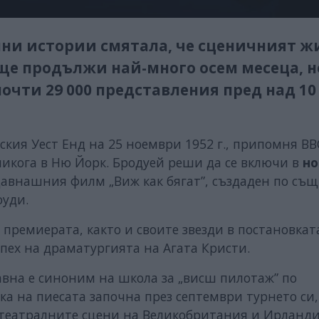
ни истории смятала, че сценичният ж
 ще продължи най-много осем месеца, н
почти 29 000 представления пред над 10
ия Уест Енд на 25 ноември 1952 г., припомня ВВ
никога в Ню Йорк. Бродуей реши да се включи в
но
давнашния филм „Виж как бягат”, създаден по съ
оуди.
 премиерата, както и своите звезди в постановкат
спех на драматургията на Агата Кристи.
авна е синоним на школа за „висш пилотаж” по
ка на пиесата започна през септември турнето си,
 театралните сцени на Великобритания и Ирланд