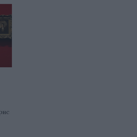
Унгарският писател Ласло
Краснахоркаи е Нобелов
лауреат по литература
рнс
09.10.2025 / 15:30