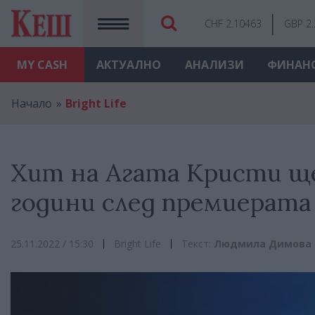
CHF 2.10463
GBP 2
MY
CASH
АКТУАЛНО
АНАЛИЗИ
ФИНАН
Начало
Bright Life
Хит на Агата Кристи ще
години след премиерата
25.11.2022 / 15:30
Bright Life
Текст:
Людмила Димова