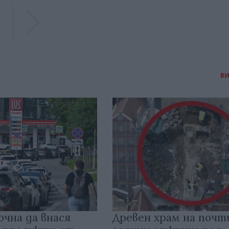
Previous
Previous
В
очна да внася
Древен храм на почт