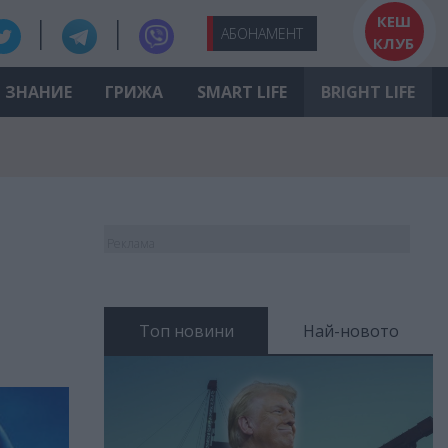
КЕШ
АБО
НАМЕНТ
КЛУБ
ЗНАНИЕ
ГРИЖА
SMART LIFE
BRIGHT LIFE
Реклама
Топ новини
Най-новото