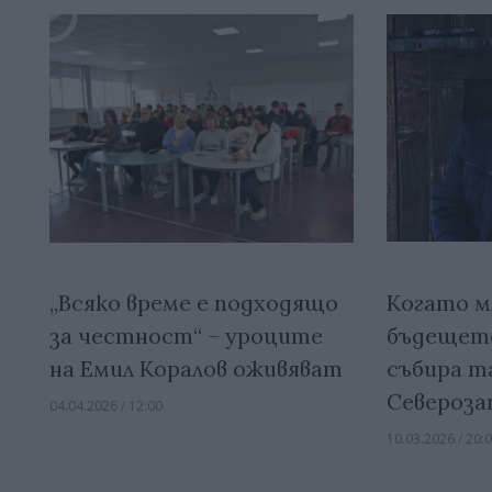
„Всяко време е подходящо
Когато 
за честност“ – уроците
бъдещето
на Емил Коралов оживяват
събира т
Североза
04.04.2026 / 12:00
10.03.2026 / 20: