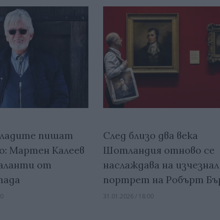
младите пишат
След близо два века
: Мартен Калеев
Шотландия отново се
аланти от
наслаждава на изчезнал
пада
портрет на Робърт Бъ
00
31.01.2026 / 18:00