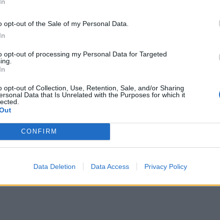
In
ИЧКИ НОВИНИ »
o opt-out of the Sale of my Personal Data.
In
to opt-out of processing my Personal Data for Targeted
М
Последвайте ни във
ВАЙ
ing.
In
o opt-out of Collection, Use, Retention, Sale, and/or Sharing
ersonal Data that Is Unrelated with the Purposes for which it
lected.
facebook
Out
А
ВЪВ
CONFIRM
тия в:
Data Deletion
Data Access
Privacy Policy