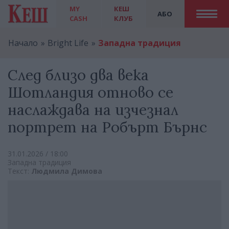
MY
КЕШ
АБО
CASH
КЛУБ
Начало
Bright Life
Западна традиция
След близо два века
Шотландия отново се
наслаждава на изчезнал
портрет на Робърт Бърнс
31.01.2026 / 18:00
Западна традиция
Текст:
Людмила Димова