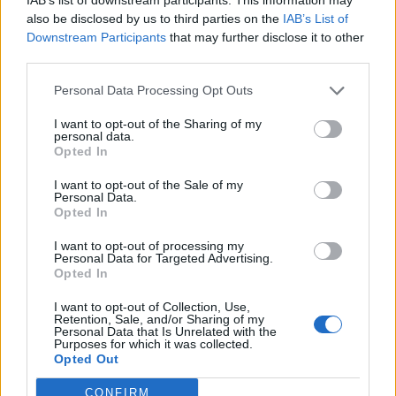
also be disclosed by us to third parties on the
IAB’s List of
Downstream Participants
that may further disclose it to other
third parties.
Изкуствен интелект за първи път
Personal Data Processing Opt Outs
създаде нови жизнеспособни вируси
07.08.2026 / 15:30
I want to opt-out of the Sharing of my
personal data.
Opted In
I want to opt-out of the Sale of my
Personal Data.
Opted In
I want to opt-out of processing my
Personal Data for Targeted Advertising.
Opted In
I want to opt-out of Collection, Use,
Retention, Sale, and/or Sharing of my
Personal Data that Is Unrelated with the
Purposes for which it was collected.
Opted Out
CONFIRM