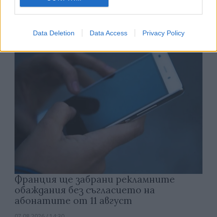
Астронавти на NASA излязоха в
открития космос
07.08.2026 / 15:00
Data Deletion
Data Access
Privacy Policy
Франция ще забрани рекламните
обаждания без съгласието на
абонатите от 11 август
07.08.2026 / 14:30