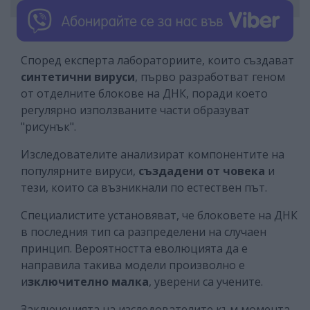
Според експерта лабораториите, които създават
синтетични вируси
, първо разработват геном
от отделните блокове на ДНК, поради което
регулярно използваните части образуват
"рисунък".
Изследователите анализират компонентите на
популярните вируси,
създадени от човека
и
тези, които са възникнали по естествен път.
Специалистите установяват, че блоковете на ДНК
в последния тип са разпределени на случаен
принцип. Вероятността еволюцията да е
направила такива модели произволно е
и
зключително малка
, уверени са учените.
Заключенията на изследователите към момента