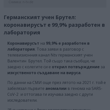
Снимка: n-tv.de
Германският учен Брутел:
коронавирусът е 99,9% разработен в
лаборатория
Коронавирусът
на
99,9% е разработен в
лаборатория
. Това заяви в разговор с
телевизионния канал Ntv германският учен
Валентин Брутел. Той също така съобщи, че
заедно с колегите си е
открил потвърждение
за
изкуственото създаване на вируса
.
По данни на СМИ още през лятото на 2021 г. той е
забелязал първите
аномалии
в генома на SARS-
CoV-2 и оттогава ги изучава заедно с други
изследователи.