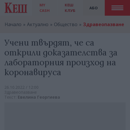
MY
КЕШ
АБО
CASH
КЛУБ
Начало
Актуално
Общество
Здравеопазване
Учени твърдят, че са
открили доказателства за
лабораторния произход на
коронавируса
26.10.2022 / 12:00
Здравеопазване
Текст:
Евелина Георгиева