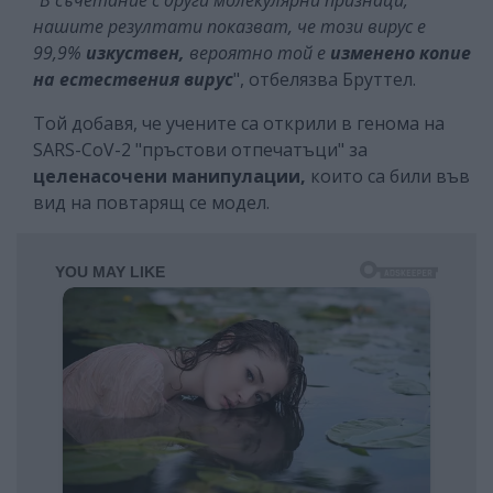
"В съчетание с други молекулярни признаци,
нашите резултати показват, че този вирус е
99,9%
изкуствен,
вероятно той е
изменено копие
на естествения вирус
", отбелязва Бруттел.
Той добавя, че учените са открили в генома на
SARS-CoV-2 "пръстови отпечатъци" за
целенасочени манипулации,
които са били във
вид на повтарящ се модел.