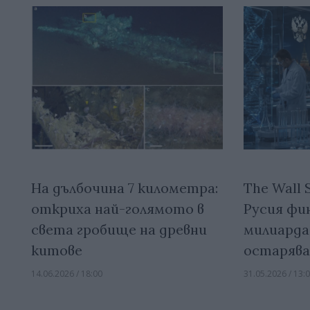
На дълбочина 7 километра:
The Wall S
откриха най-голямото в
Русия фин
света гробище на древни
милиарда
китове
остаряв
14.06.2026 / 18:00
31.05.2026 / 13: