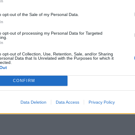
ИЧКИ НОВИНИ »
In
o opt-out of the Sale of my Personal Data.
In
to opt-out of processing my Personal Data for Targeted
М
Последвайте ни във
ВАЙ
ing.
In
o opt-out of Collection, Use, Retention, Sale, and/or Sharing
ersonal Data that Is Unrelated with the Purposes for which it
facebook
lected.
А
ВЪВ
Out
CONFIRM
тия в:
Data Deletion
Data Access
Privacy Policy