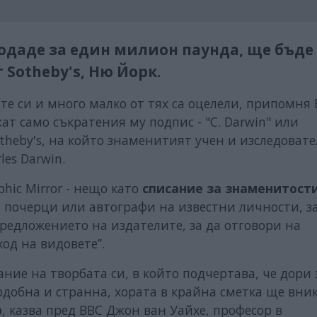
одаде за един милион паунда, ще бъде
 Sotheby's, Ню Йорк.
е си и много малко от тях са оцелели, припомня 
т само съкратения му подпис - "C. Darwin" или
Sotheby's, на който знаменитият учен и изследовате
les Darwin.
hic Mirror - нещо като
списание за знаменитост
а почерци или автографи на известни личности, з
предложението на издателите, за да отговори на
од на видовете”.
ание на творбата си, в който подчертава, че дори 
добна и странна, хората в крайна сметка ще вни
р
, казва пред ВВС Джон ван Уайхе, професор в