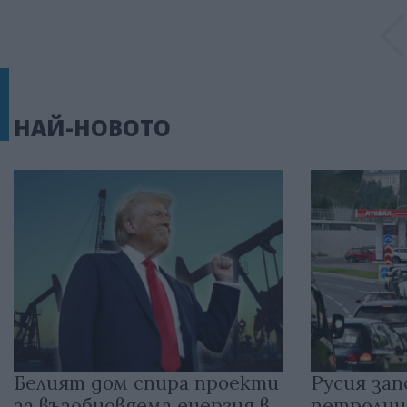
НАЙ-НОВОТО
Белият дом спира проекти
Русия зап
за възобновяема енергия в
петролни