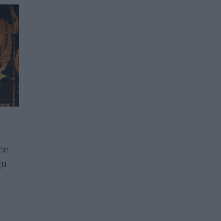
Учени създадоха „Биле" -
се
пирамида, която винаги
ци
пада на една и съща
страна
06.07.2025 / 17:00