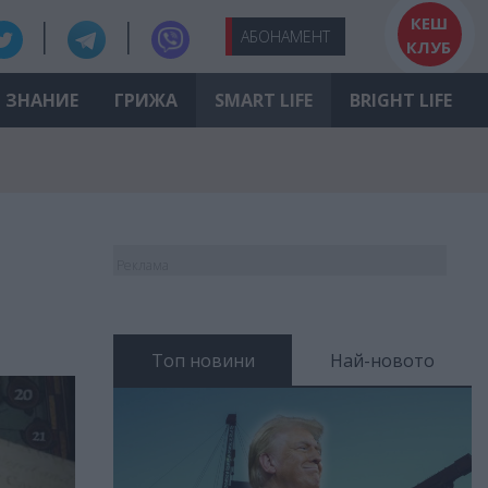
КЕШ
АБО
НАМЕНТ
КЛУБ
ЗНАНИЕ
ГРИЖА
SMART LIFE
BRIGHT LIFE
Реклама
Топ новини
Най-новото