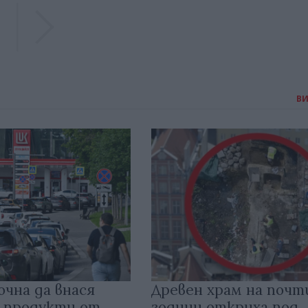
Previous
Previous
В
очна да внася
Древен храм на почт
 продукти от
години откриха под