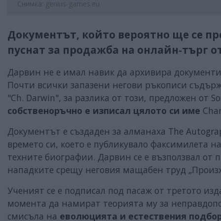
Снимка: genius-games.eu
Документът, който вероятно ще се пр
пуснат за продажба на онлайн-търг от
Дарвин не е имал навик да архивира документит
Почти всички запазени негови ръкописи съдържа
"Ch. Darwin", за разлика от този, предложен от 
собственоръчно е изписал цялото си име
Char
Документът е създаден за алманаха The Autograp
времето си, което е публикувало факсимилета н
техните биографии. Дарвин се е възползвал от 
нападките срещу неговия мащабен труд „Произх
Ученият се е подписал под пасаж от третото изд
момента да намират теорията му за неправдопо
смисъла на
еволюцията и естествения подбо