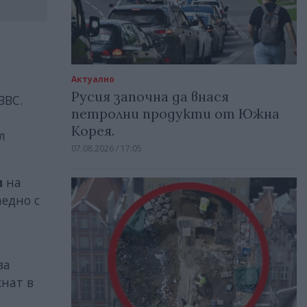
Актуално
Русия започна да внася
ВВС.
петролни продукти от Южна
Корея.
л
07.08.2026 / 17:05
и
на
аедно с
за
кнат в