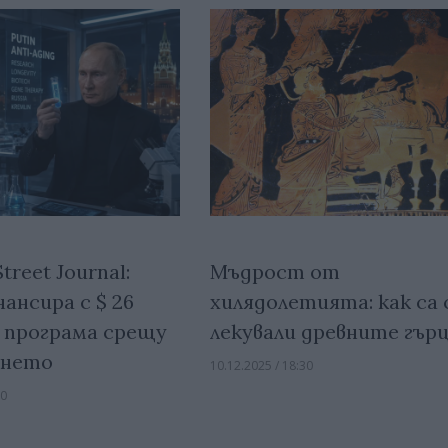
treet Journal:
Мъдрост от
ансира с $ 26
хилядолетията: как са 
 програма срещу
лекували древните гър
ането
10.12.2025 / 18:30
00