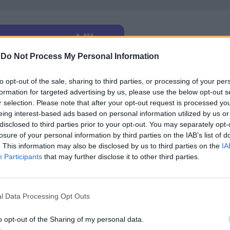
-
Do Not Process My Personal Information
сажа, който The Autographic Mirror да отпечата и то
to opt-out of the sale, sharing to third parties, or processing of your per
 му наследството”
, коментира д-р Калика Сандс, е
formation for targeted advertising by us, please use the below opt-out s
.
r selection. Please note that after your opt-out request is processed y
eing interest-based ads based on personal information utilized by us or
Sotheby's ще предложи, е в безупречно състояние.
disclosed to third parties prior to your opt-out. You may separately opt-
рекорд за ръкопис на Дарвин от £ 400 000, но с
losure of your personal information by third parties on the IAB’s list of
родажбата започва в петък и приключва след две
. This information may also be disclosed by us to third parties on the
IA
онати, съответстващи на мотото му - Age of Wond
Participants
that may further disclose it to other third parties.
l Data Processing Opt Outs
o opt-out of the Sharing of my personal data.