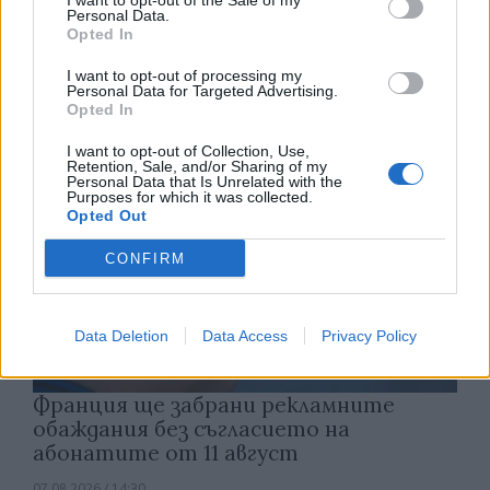
Астронавти на NASA излязоха в
I want to opt-out of the Sale of my
Personal Data.
открития космос
Opted In
07.08.2026 / 15:00
I want to opt-out of processing my
Personal Data for Targeted Advertising.
Opted In
I want to opt-out of Collection, Use,
Retention, Sale, and/or Sharing of my
Personal Data that Is Unrelated with the
Purposes for which it was collected.
Opted Out
CONFIRM
Data Deletion
Data Access
Privacy Policy
Франция ще забрани рекламните
обаждания без съгласието на
абонатите от 11 август
07.08.2026 / 14:30