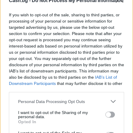
Cash.bg -
Do Not Process My Personal Information
If you wish to opt-out of the sale, sharing to third parties, or
processing of your personal or sensitive information for
Изкуствен интелект за първи път
targeted advertising by us, please use the below opt-out
създаде нови жизнеспособни вируси
section to confirm your selection. Please note that after your
opt-out request is processed you may continue seeing
07.08.2026 / 15:30
interest-based ads based on personal information utilized by
us or personal information disclosed to third parties prior to
your opt-out. You may separately opt-out of the further
disclosure of your personal information by third parties on the
IAB’s list of downstream participants. This information may
also be disclosed by us to third parties on the
IAB’s List of
Downstream Participants
that may further disclose it to other
third parties.
Personal Data Processing Opt Outs
I want to opt-out of the Sharing of my
personal data.
Opted In