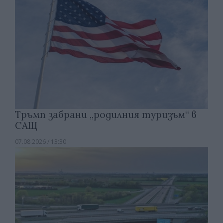
Тръмп забрани „родилния туризъм“ в
САЩ
07.08.2026 / 13:30