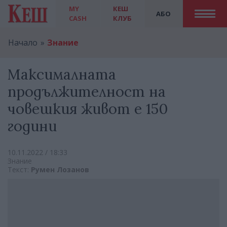
MY
КЕШ
АБО
CASH
КЛУБ
Начало
Знание
Максималната
продължителност на
човешкия живот е 150
години
10.11.2022 / 18:33
Знание
Текст:
Румен Лозанов