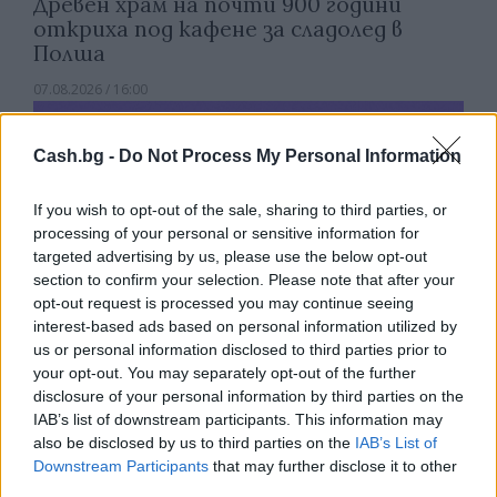
Древен храм на почти 900 години
откриха под кафене за сладолед в
Полша
07.08.2026 / 16:00
Cash.bg -
Do Not Process My Personal Information
If you wish to opt-out of the sale, sharing to third parties, or
processing of your personal or sensitive information for
targeted advertising by us, please use the below opt-out
section to confirm your selection. Please note that after your
opt-out request is processed you may continue seeing
interest-based ads based on personal information utilized by
us or personal information disclosed to third parties prior to
your opt-out. You may separately opt-out of the further
disclosure of your personal information by third parties on the
IAB’s list of downstream participants. This information may
Изкуствен интелект за първи път
also be disclosed by us to third parties on the
IAB’s List of
създаде нови жизнеспособни вируси
Downstream Participants
that may further disclose it to other
third parties.
07.08.2026 / 15:30