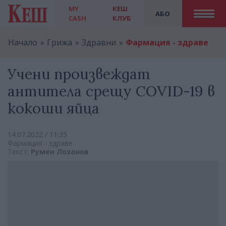
MY
КЕШ
АБО
CASH
КЛУБ
Начало
Грижа
Здравни
Фармация - здраве
Учени произвеждат
антитела срещу COVID-19 в
кокоши яйца
14.07.2022 / 11:35
Фармация - здраве
Текст:
Румен Лозанов