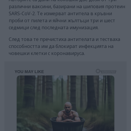
различни ваксини, базирани на шиповия протеин
SARS-CoV-2. Те измерват антитела в кръвни
проби от пилета и яйчни жълтъци три и шест
седмици след последната имунизация.
След това те пречистиха антителата и тестваха
способността им да блокират инфекцията на
човешки клетки с коронавируса.