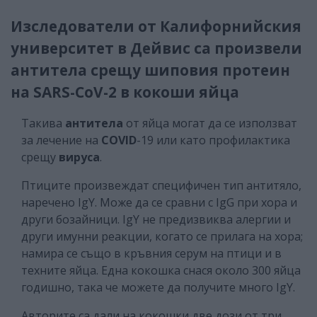
Изследователи от Калифорнийския
университет в Дейвис са произвели
антитела срещу шиповия протеин
на SARS-CoV-2 в кокоши яйца
Такива
антитела
от яйца могат да се използват
за лечение на
COVID
-19 или като профилактика
срещу
вируса
.
Птиците произвеждат специфичен тип антитяло,
наречено IgY. Може да се сравни с IgG при хора и
други бозайници. IgY не предизвиква алергии и
други имунни реакции, когато се прилага на хора;
намира се също в кръвния серум на птици и в
техните яйца. Една кокошка снася около 300 яйца
годишно, така че можете да получите много IgY.
Авторите са дали на кокошки две дози от три