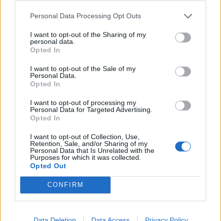
Personal Data Processing Opt Outs
I want to opt-out of the Sharing of my
personal data.
Opted In
I want to opt-out of the Sale of my
Personal Data.
Opted In
I want to opt-out of processing my
Personal Data for Targeted Advertising.
Opted In
I want to opt-out of Collection, Use,
Retention, Sale, and/or Sharing of my
Personal Data that Is Unrelated with the
Астронавти на NASA излязоха в
Purposes for which it was collected.
открития космос
Opted Out
07.08.2026 / 15:00
CONFIRM
Data Deletion
Data Access
Privacy Policy