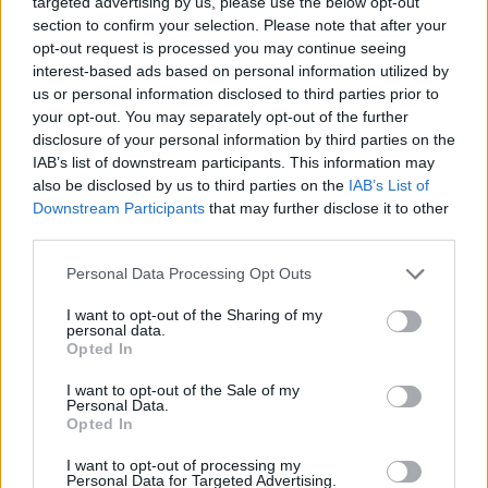
targeted advertising by us, please use the below opt-out
section to confirm your selection. Please note that after your
opt-out request is processed you may continue seeing
interest-based ads based on personal information utilized by
us or personal information disclosed to third parties prior to
your opt-out. You may separately opt-out of the further
disclosure of your personal information by third parties on the
IAB’s list of downstream participants. This information may
also be disclosed by us to third parties on the
IAB’s List of
Downstream Participants
that may further disclose it to other
third parties.
Спадането на Дунав принуди Румъния
Personal Data Processing Opt Outs
да възобнови работата на въглищна
електроцентрала
I want to opt-out of the Sharing of my
personal data.
06.08.2026 / 15:30
Opted In
I want to opt-out of the Sale of my
Personal Data.
Opted In
I want to opt-out of processing my
Personal Data for Targeted Advertising.