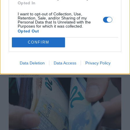
Opted In
I want to opt-out of Collection, Use,
Retention, Sale, and/or Sharing of my
Personal Data that Is Unrelated with the
Purposes for which it was collected.
Opted Out
CONFIRM
Изпълнителният директор на Revolut
може да стане най-богатият
Data Deletion
Data Access
Privacy Policy
европеец
06.08.2026 / 13:00