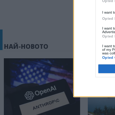
Opted 
I want t
Opted 
I want 
Advertis
Opted 
НАЙ-НОВОТО
I want t
of my P
was col
Opted 