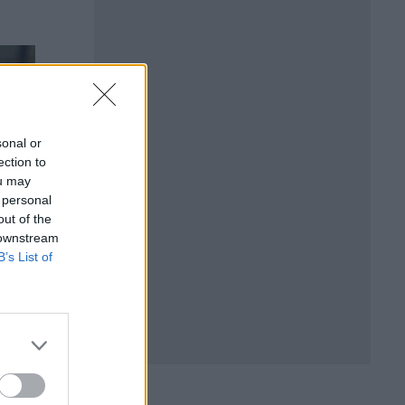
sonal or
ection to
ou may
 personal
out of the
 downstream
B’s List of
 за
Украинските
ще
военноморски дронове
MAGURA ще се
произвеждат в САЩ
22.07.2026 / 13:00