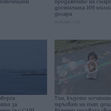
Лихтенщайн
продажбите на сма
достигнаха 109 мили
долара
03.08.2026 / 11:30
оверга
Там, където мечтит
ята за
тръгват на път: дец
ение със САЩ
Вършец рисуваха св