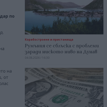
а
дар по
р,
Корабостроене и пристанища
Румъния се сблъска с проблеми
 на
заради ниското ниво на Дунав
04.08.2026 / 16:30
ето на
, от
олас