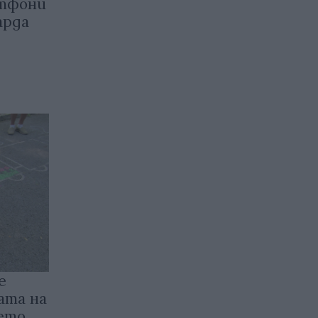
ртфони
арда
е
ата на
оето