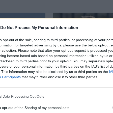
-
Do Not Process My Personal Information
to opt-out of the sale, sharing to third parties, or processing of your per
formation for targeted advertising by us, please use the below opt-out s
r selection. Please note that after your opt-out request is processed y
eing interest-based ads based on personal information utilized by us or
disclosed to third parties prior to your opt-out. You may separately opt-
losure of your personal information by third parties on the IAB’s list of
. This information may also be disclosed by us to third parties on the
IA
Participants
that may further disclose it to other third parties.
Мъск с мрачни прогнози
оверга
икономическото бъде
ята за
на САЩ (първа част)
ение със САЩ
l Data Processing Opt Outs
Ормузкия проток
31.07.2026 / 17:00
o opt-out of the Sharing of my personal data.
00