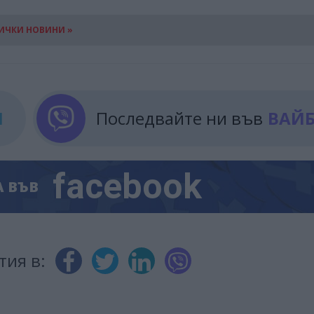
ИЧКИ НОВИНИ »
М
Последвайте ни във
ВАЙ
facebook
А
ВЪВ
тия в: