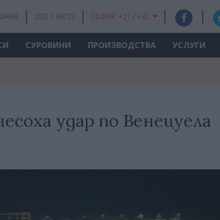
.24498
USD 1.66723
СОФИЯ:
+21 / +32
СИ
СУРОВИНИ
ПРОИЗВОДСТВА
УСЛУГИ
есоха удар по Венецуела