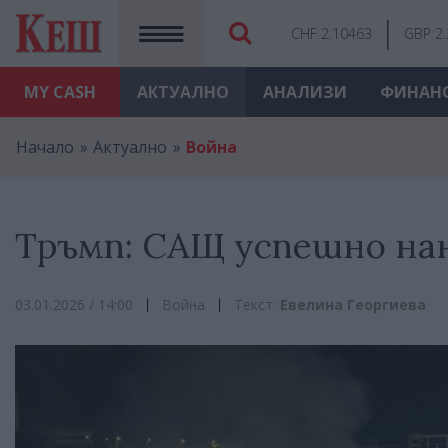
CHF 2.10463
GBP 2
MY
CASH
АКТУАЛНО
АНАЛИЗИ
ФИНАН
Начало
Актуално
Война
Тръмп: САЩ успешно нан
03.01.2026 / 14:00
Война
Текст:
Евелина Георгиева