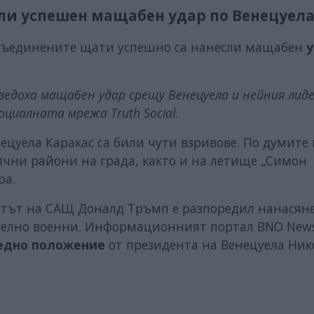
сли успешен мащабен удар по Венецуел
 Съединените щати успешно са нанесли мащабен
у
едоха мащабен удар срещу Венецуела и нейния лиде
оциалната мрежа Truth Social.
ецуела Каракас са били чути взривове. По думите
лични райони на града, както и на летище „Симон
ра.
нтът на САЩ Доналд Тръмп е разпоредил нанасян
ително военни. Информационният портал BNO News
едно положение
от президента на Венецуела Ник