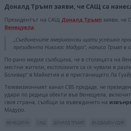
Доналд Тръмп заяви, че САЩ са нане
Президентът на САЩ
Доналд Тръмп
заяви, че
Венецуела
.
„Съединените американски щати успешно пров
президента Николас Мадуро“, написа Тръмп в с
По-рано медии съобщиха, че в столицата на Вен
местни жители, експлозиите са се чували в раз
Боливар“ в Майкетия и в пристанището Ла Гуай
Телевизионният канал CBS предаде, че президе
удари по редица обекти във Венецуела, включ
своя страна, съобщи за въвеждането на
извънр
Мадуро.
ВЕНЕЦУЕЛА
САЩ
ДОНАЛД ТРЪМП
ВЪЗДУШЕН УДАР