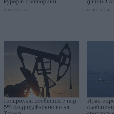
курорт Санторини
данни в 
03.08.2026 / 18:36
03.08.2026 / 14:30
Петролът поевтиня с над
Иран опр
5% след изявлението на
съобщени
Тръмп
споразум