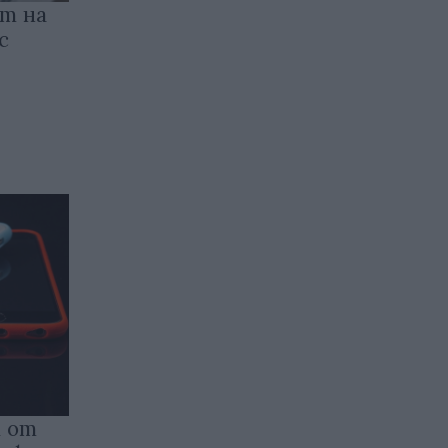
т на
с
 от