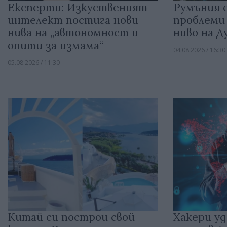
Експерти: Изкуственият
Румъния с
интелект постига нови
проблеми
нива на „автономност и
ниво на Д
опити за измама“
04.08.2026 / 16:30
05.08.2026 / 11:30
Китай си построи свой
Хакери уд