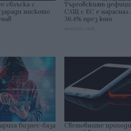
е сблъска с
Търговският дефици
 заради ниското
САЩ с ЕС е нараснал 
унав
36,4% през юни
04.08.2026 / 16:00
ариха бизнес-база
Световните приходи