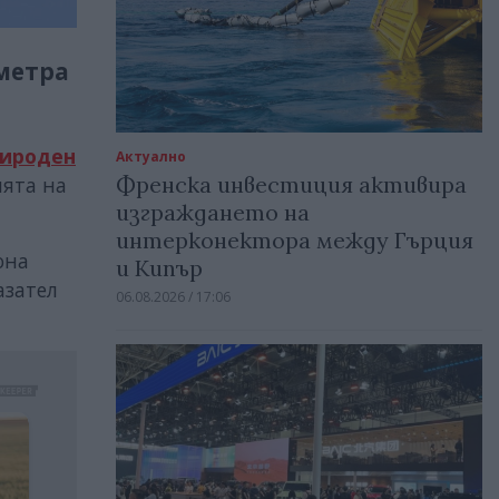
 метра
рироден
Актуално
Френска инвестиция активира
ията на
изграждането на
интерконектора между Гърция
она
и Кипър
азател
06.08.2026 / 17:06