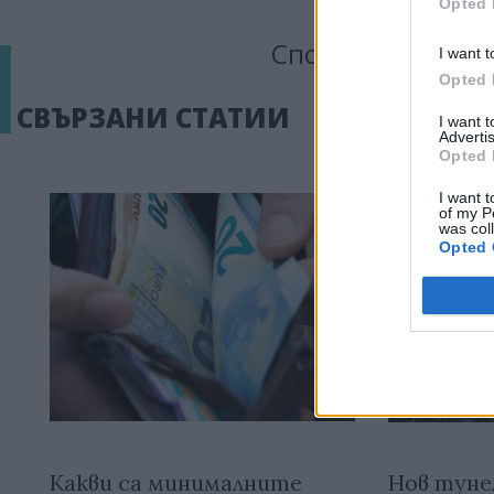
Opted 
Сподели тази ста
I want t
Opted 
СВЪРЗАНИ СТАТИИ
I want 
Advertis
Opted 
I want t
of my P
was col
Opted 
Какви са минималните
Нов туне