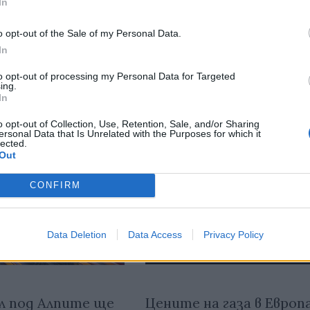
In
тия в:
o opt-out of the Sale of my Personal Data.
In
to opt-out of processing my Personal Data for Targeted
ing.
In
o opt-out of Collection, Use, Retention, Sale, and/or Sharing
ersonal Data that Is Unrelated with the Purposes for which it
lected.
Out
CONFIRM
Data Deletion
Data Access
Privacy Policy
Цените на газа в Европ
л под Алпите ще