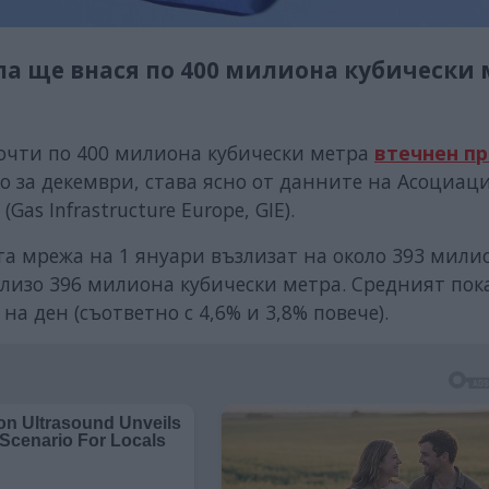
опа ще внася по 400 милиона кубически
очти по 400 милиона кубически метра
втечнен п
во за декември, става ясно от данните на Асоциац
as Infrastructure Europe, GIE).
та мрежа на 1 януари възлизат на около 393 мили
близо 396 милиона кубически метра. Средният пок
а ден (съответно с 4,6% и 3,8% повече).