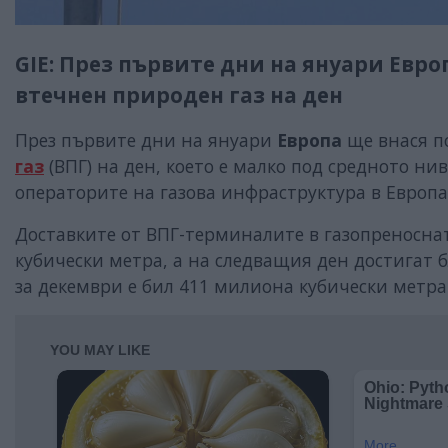
GIE: През първите дни на януари Евр
втечнен природен газ на ден
През първите дни на януари
Европа
ще внася п
газ
(ВПГ) на ден, което е малко под средното ни
операторите на газова инфраструктура в Европа (G
Доставките от ВПГ-терминалите в газопреносна
кубически метра, а на следващия ден достигат 
за декември е бил 411 милиона кубически метра н