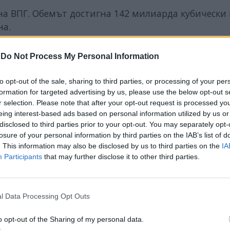
 на ВПГ. Обемът достигна 142 милиарда кубически
на.
-
Do Not Process My Personal Information
to opt-out of the sale, sharing to third parties, or processing of your per
ИЧКИ НОВИНИ »
formation for targeted advertising by us, please use the below opt-out s
r selection. Please note that after your opt-out request is processed y
eing interest-based ads based on personal information utilized by us or
disclosed to third parties prior to your opt-out. You may separately opt-
losure of your personal information by third parties on the IAB’s list of
. This information may also be disclosed by us to third parties on the
IA
М
Последвайте ни във
ВАЙ
Participants
that may further disclose it to other third parties.
facebook
l Data Processing Opt Outs
А
ВЪВ
o opt-out of the Sharing of my personal data.