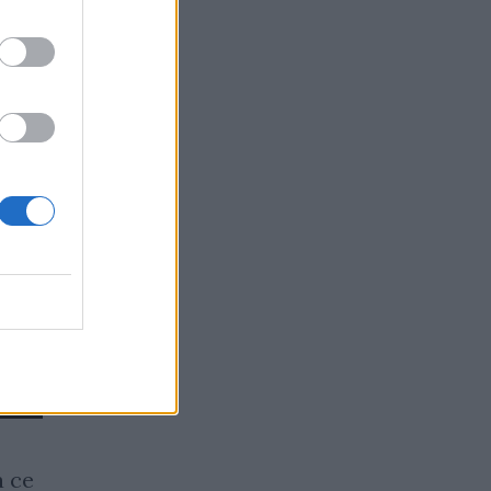
а се
Гърция получи първия