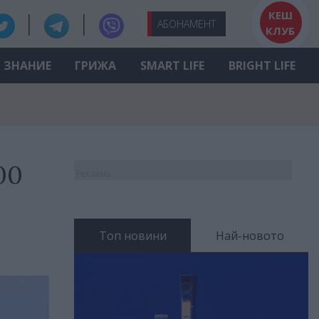
КЕШ
АБО
НАМЕНТ
КЛУБ
ЗНАНИЕ
ГРИЖА
SMART LIFE
BRIGHT LIFE
00
Реклама
Топ новини
Най-новото