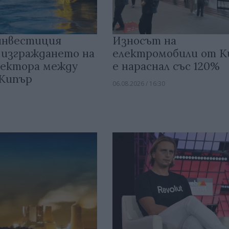
инвестиция
Износът на
 изграждането на
електромобили от 
ектора между
е нараснал със 120%
 Кипър
06.08.2026 / 16:30