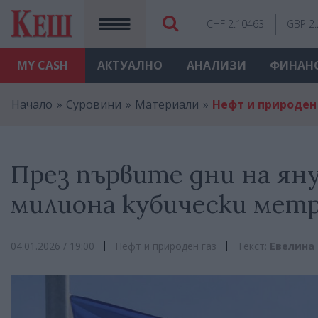
CHF 2.10463
GBP 2
MY
CASH
АКТУАЛНО
АНАЛИЗИ
ФИНАН
Начало
Суровини
Материали
Нефт и природен
През първите дни на яну
милиона кубически метр
04.01.2026 / 19:00
Нефт и природен газ
Текст:
Евелина