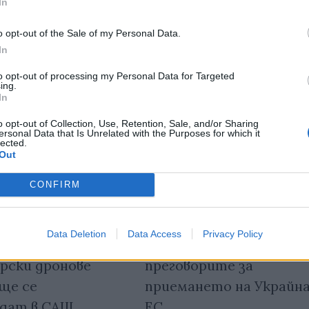
In
o opt-out of the Sale of my Personal Data.
In
to opt-out of processing my Personal Data for Targeted
ing.
In
o opt-out of Collection, Use, Retention, Sale, and/or Sharing
ersonal Data that Is Unrelated with the Purposes for which it
lected.
Out
CONFIRM
Data Deletion
Data Access
Privacy Policy
ките
Унгария възпрепятств
рски дронове
преговорите за
ще се
приемането на Украйна
дат в САЩ
ЕС