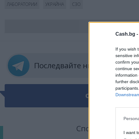
ЛАБОРАТОРИИ
УКРАЙНА
СЗО
ВС
Cash.bg 
If you wish 
sensitive in
confirm you
Последвайте ни в
ТЕЛЕГРА
continue se
information 
further disc
participants
ОЩЕ ПО ТЕМАТ
Downstream 
Persona
Сподели тази ста
I want t