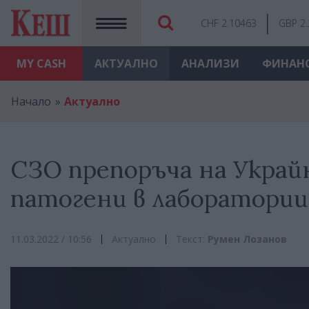
CHF 2.10463
GBP 2
MY
CASH
АКТУАЛНО
АНАЛИЗИ
ФИНАН
Начало
Актуално
СЗО препоръча на Украй
патогени в лаборатори
11.03.2022 / 10:56
Актуално
Текст:
Румен Лозанов