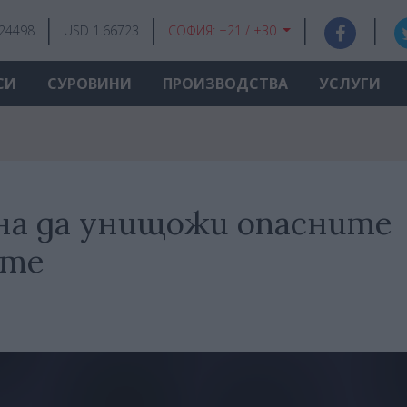
.24498
USD 1.66723
СОФИЯ:
+21 / +30
СИ
СУРОВИНИ
ПРОИЗВОДСТВА
УСЛУГИ
на да унищожи опасните
ите