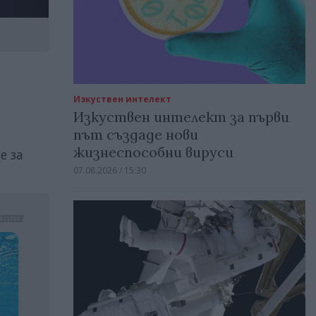
Изкуствен интелект
Изкуствен интелект за първи
път създаде нови
жизнеспособни вируси
е за
07.08.2026 / 15:30