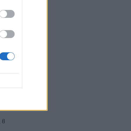
а
Politico: Въпросът за
преговорите с Русия
 в
раздели лидерите на ЕС на
два лагера