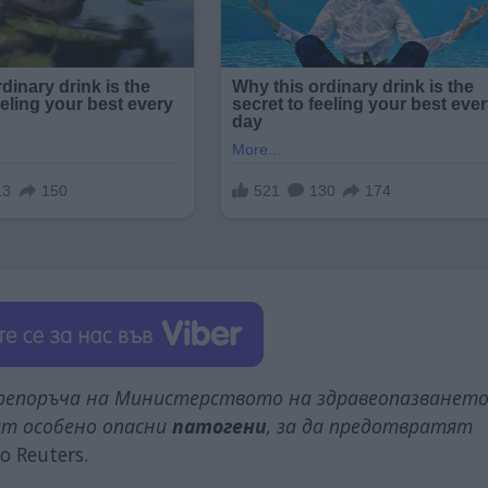
репоръча на Министерството на здравеопазването
ат особено опасни
патогени
, за да предотвратят
о Reuters.