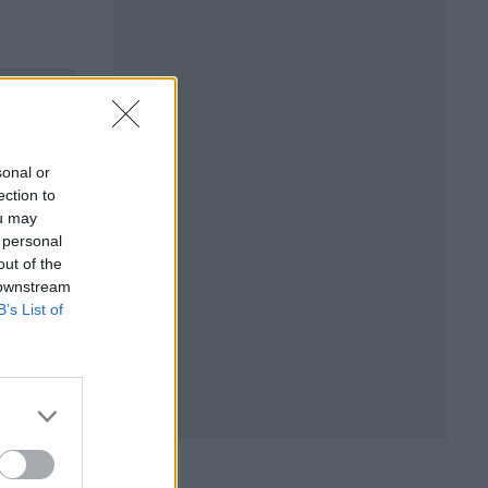
sonal or
ection to
ou may
БЪР
 personal
out of the
 downstream
B’s List of