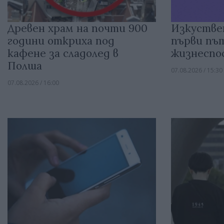
Древен храм на почти 900
Изкустве
години откриха под
първи път
кафене за сладолед в
жизнеспо
Полша
07.08.2026 / 15:30
07.08.2026 / 16:00