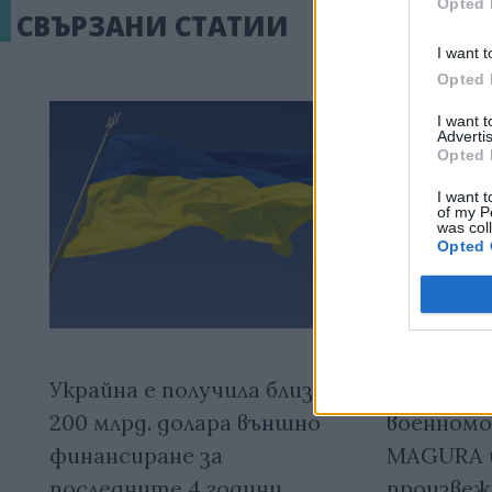
Opted 
СВЪРЗАНИ СТАТИИ
I want t
Opted 
I want 
Advertis
Opted 
I want t
of my P
was col
Opted 
Украйна е получила близо
Украинс
200 млрд. долара външно
военномо
финансиране за
MAGURA 
последните 4 години
произвеж