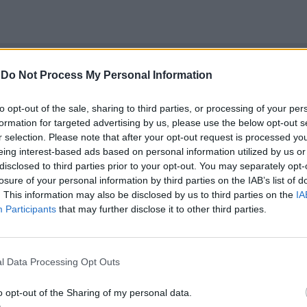
ИЧКИ НОВИНИ »
-
Do Not Process My Personal Information
to opt-out of the sale, sharing to third parties, or processing of your per
formation for targeted advertising by us, please use the below opt-out s
r selection. Please note that after your opt-out request is processed y
М
Последвайте ни във
ВАЙ
eing interest-based ads based on personal information utilized by us or
disclosed to third parties prior to your opt-out. You may separately opt-
losure of your personal information by third parties on the IAB’s list of
. This information may also be disclosed by us to third parties on the
IA
facebook
А
ВЪВ
Participants
that may further disclose it to other third parties.
l Data Processing Opt Outs
тия в:
o opt-out of the Sharing of my personal data.