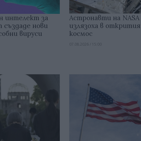
н интелект за
Астронавти на NASA
 създаде нови
излязоха в открития
собни вируси
космос
07.08.2026 / 15:00