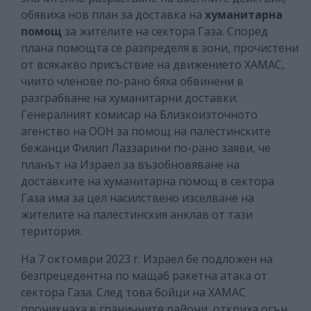
обявиха нов план за доставка на
хуманитарна
помощ
за жителите на сектора Газа. Според
плана помощта се разпределя в зони, прочистени
от всякакво присъствие на движението ХАМАС,
чиито членове по-рано бяха обвинени в
разграбване на хуманитарни доставки.
Генералният комисар на Близкоизточното
агенство на ООН за помощ на палестинските
бежанци Филип Лаззарини по-рано заяви, че
планът на Израел за възобновяване на
доставките на хуманитарна помощ в сектора
Газа има за цел насилствено изселване на
жителите на палестинския анклав от тази
територия.
На 7 октомври 2023 г. Израел бе подложен на
безпрецедентна по мащаб ракетна атака от
сектора Газа. След това бойци на ХАМАС
проникнаха в граничните райони, откриха огън