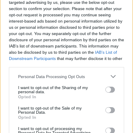
targeted advertising by us, please use the below opt-out
section to confirm your selection. Please note that after your
opt-out request is processed you may continue seeing
Потребителят има право сам да
interest-based ads based on personal information utilized by
избере кои плажни принадлежности да
us or personal information disclosed to third parties prior to
наеме
your opt-out. You may separately opt-out of the further
disclosure of your personal information by third parties on the
09.08.2026 / 18:00
IAB’s list of downstream participants. This information may
also be disclosed by us to third parties on the
IAB’s List of
Downstream Participants
that may further disclose it to other
third parties.
Personal Data Processing Opt Outs
I want to opt-out of the Sharing of my
personal data.
Opted In
I want to opt-out of the Sale of my
Personal Data.
Opted In
I want to opt-out of processing my
Personal Data for Targeted Advertising.