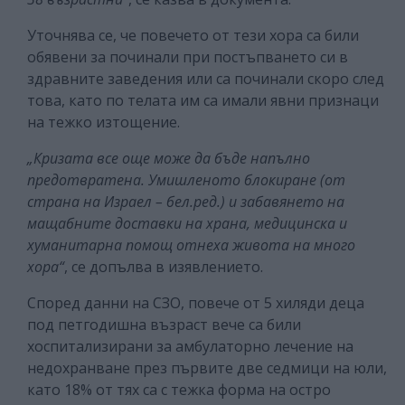
Уточнява се, че повечето от тези хора са били
обявени за починали при постъпването си в
здравните заведения или са починали скоро след
това, като по телата им са имали явни признаци
на тежко изтощение.
„Кризата все още може да бъде напълно
предотвратена. Умишленото блокиране (от
страна на Израел – бел.ред.) и забавянето на
мащабните доставки на храна, медицинска и
хуманитарна помощ отнеха живота на много
хора“
, се допълва в изявлението.
Според данни на СЗО, повече от 5 хиляди деца
под петгодишна възраст вече са били
хоспитализирани за амбулаторно лечение на
недохранване през първите две седмици на юли,
като 18% от тях са с тежка форма на остро