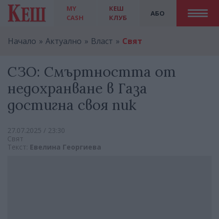
MY
КЕШ
АБО
CASH
КЛУБ
Начало
Актуално
Власт
Свят
СЗО: Смъртността от
недохранване в Газа
достигна своя пик
27.07.2025 / 23:30
Свят
Текст:
Евелина Георгиева