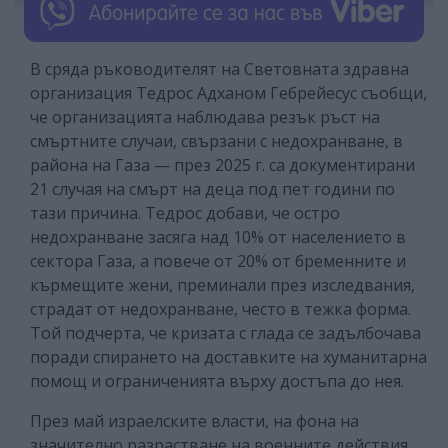
В сряда ръководителят на Световната здравна
организация Тедрос Адханом Гебрейесус съобщи,
че организацията наблюдава резък ръст на
смъртните случаи, свързани с недохранване, в
района на Газа — през 2025 г. са документирани
21 случая на смърт на деца под пет години по
тази причина. Тедрос добави, че остро
недохранване засяга над 10% от населението в
сектора Газа, а повече от 20% от бременните и
кърмещите жени, преминали през изследвания,
страдат от недохранване, често в тежка форма.
Той подчерта, че кризата с глада се задълбочава
поради спирането на доставките на хуманитарна
помощ и ограниченията върху достъпа до нея.
През май израелските власти, на фона на
значително разрастване на военните действия,