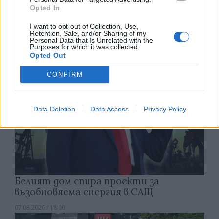
Природен газ от Кипър ще потече към
Opted In
Европа през 2028 година
I want to opt-out of Collection, Use,
09.08.2026 / 17:30
Retention, Sale, and/or Sharing of my
Personal Data that Is Unrelated with the
Purposes for which it was collected.
Opted Out
CONFIRM
Data Deletion
Data Access
Privacy Policy
Белият дом спира проекти за
възобновяема енергия в САЩ
07.08.2026 / 18:00