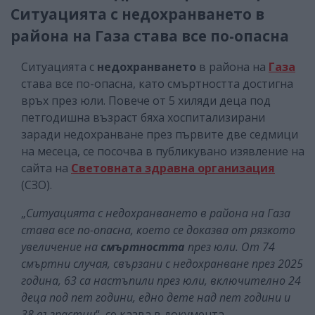
Ситуацията с недохранването в
района на Газа става все по-опасна
Ситуацията с
недохранването
в района на
Газа
става все по-опасна, като смъртността достигна
връх през юли. Повече от 5 хиляди деца под
петгодишна възраст бяха хоспитализирани
заради недохранване през първите две седмици
на месеца, се посочва в публикувано изявление на
сайта на
Световната здравна организация
(СЗО).
„
Ситуацията с недохранването в района на Газа
става все по-опасна, което се доказва от рязкото
увеличение на
смъртността
през юли. От 74
смъртни случая, свързани с недохранване през 2025
година, 63 са настъпили през юли, включително 24
деца под пет години, едно дете над пет години и
38 възрастни
“, се казва в документа.