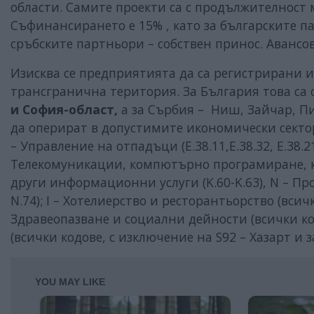
области. Самите проекти са с продължителност м
Съфинансирането е 15% , като за българските п
сръбските партньори – собствен принос. Авансо
Изисква се предприятията да са регистрирани 
трансгранична територия. За България това са
и София-област,
а за Сърбия – Ниш, Зайчар, Пи
да оперират в допустимите икономически сектори
– Управление на отпадъци (E.38.11,E.38.32, E.38.21
Телекомуникации, компютърно програмиране, к
други информационни услуги (K.60-K.63), N – Пр
N.74); I – Хотелиерство и ресторантьорство (всич
Здравеопазване и социални дейности (всички код
(всички кодове, с изключение на S92 – Хазарт и з