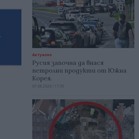
Актуално
Русия започна да внася
петролни продукти от Южна
Корея.
07.08.2026 / 17:05