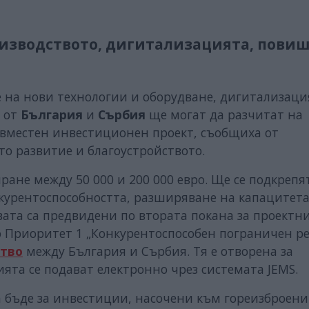
роизводството, дигитализацията, пови
 на нови технологии и оборудване, дигитализаци
от
България
и
Сърбия
ще могат да разчитат на
ъвместен инвестиционен проект, съобщиха от
о развитие и благоустройството.
ане между 50 000 и 200 000 евро. Ще се подкрепя
курентоспособността, разширяване на капацитета
вата са предвидени по втората покана за проектн
 Приоритет 1 „Конкурентоспособен пограничен р
ство
между България и Сърбия. Тя е отворена за
ията се подават електронно чрез системата JEMS.
а бъде за инвестиции, насочени към гореизброени