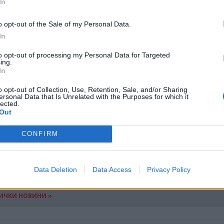
In
икро, малко или средно предприятие от България
o opt-out of the Sale of my Personal Data.
In
поръчително кандидатите да се запознаят с паке
и актуални новини са публикувани на
уебсайта на
to opt-out of processing my Personal Data for Targeted
ing.
In
ансгранични проекти, водещи до повишаване на
o opt-out of Collection, Use, Retention, Sale, and/or Sharing
ersonal Data that Is Unrelated with the Purposes for which it
ация и разширяване на пазарните възможности, 
lected.
огат да заявят във връзка с разработването на 
Out
ходимо е да се изпрати запитване на следния им
CONFIRM
а:
js_sofia@mrrb.government.bg
.
Data Deletion
Data Access
Privacy Policy
ИЧКИ НОВИНИ »