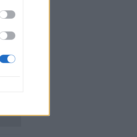
 и едно
та
са
проектни
ейл