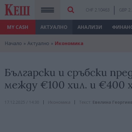
CHF 2.10463
GBP 2
MY
CASH
АКТУАЛНО
АНАЛИЗИ
ФИНАН
Начало
Актуално
Икономика
Български и сръбски пр
между €100 хил. и €400 
17.12.2025 / 14:30
Икономика
Текст:
Евелина Георгие