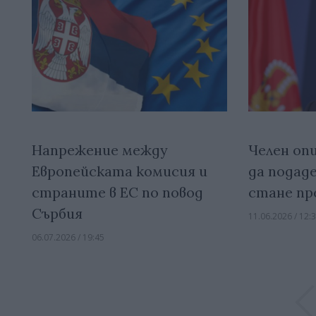
Напрежение между
Челен оп
Европейската комисия и
да подаде
страните в ЕС по повод
стане пр
Сърбия
11.06.2026 / 12:
06.07.2026 / 19:45