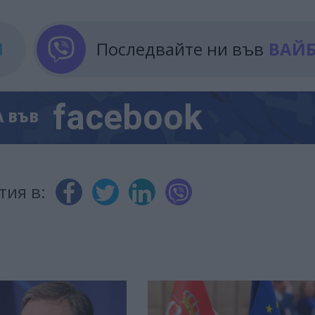
М
Последвайте ни във
ВАЙ
facebook
А
ВЪВ
тия в: