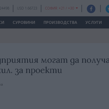
.24498
USD 1.66723
СОФИЯ:
+21 / +30
СИ
СУРОВИНИ
ПРОИЗВОДСТВА
УСЛУГИ
едприятия могат да получ
хил. за проекти
ва