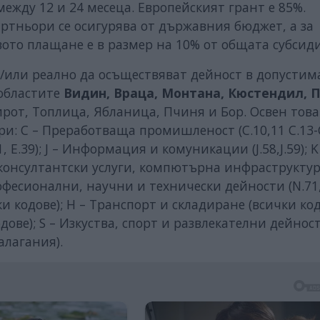
ежду 12 и 24 месеца. Европейският грант е 85%.
артньори се осигурява от държавния бюджет, а за
вото плащане е в размер на 10% от общата субсиди
и/или реално да осъществяват дейност в допустим
 областите
Видин, Враца, Монтана, Кюстендил, 
рот, Топлица, Ябланица, Пчиня и Бор. Освен това
: C – Преработваща промишленост (C.10,11 C.13-C.
, E.39); J – Информация и комуникации (J.58,J.59); K
онсултантски услуги, компютърна инфраструктур
офесионални, научни и технически дейности (N.71,
ки кодове); H – Транспорт и складиране (всички кодо
ове); S – Изкуства, спорт и развлекателни дейнос
алагания).