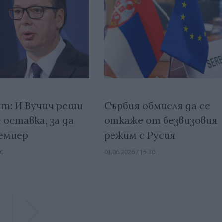
ит: И Вучич реши
Сърбия обмисля да се
 оставка, за да
откаже от безвизовия
емиер
режим с Русия
30
01.06.2026 / 15:30
Previous
Previous