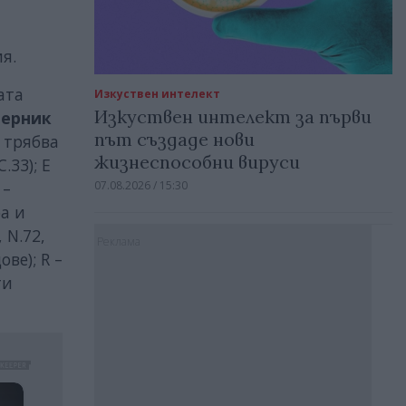
я.
ата
Изкуствен интелект
Изкуствен интелект за първи
Перник
път създаде нови
 трябва
жизнеспособни вируси
33); E
 –
07.08.2026 / 15:30
а и
 N.72,
Реклама
ве); R –
ти