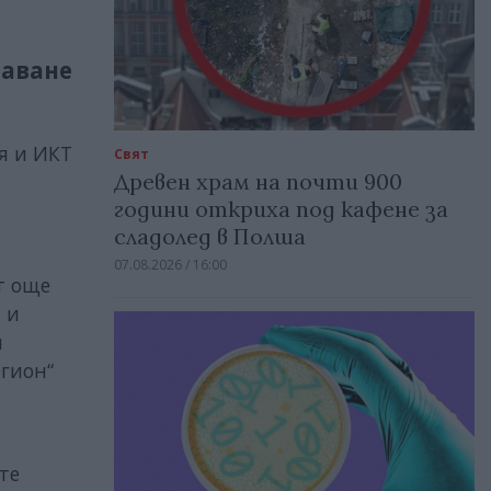
шаване
я и ИКТ
Свят
Древен храм на почти 900
години откриха под кафене за
сладолед в Полша
07.08.2026 / 16:00
т още
 и
и
егион“
те