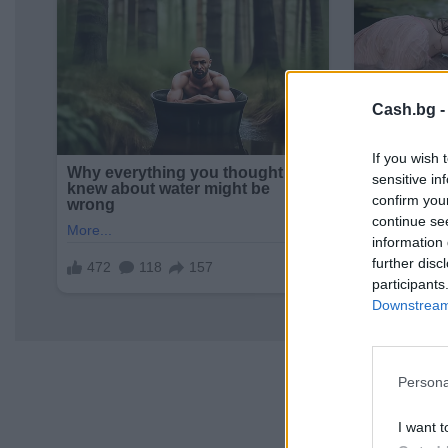
Cash.bg 
If you wish 
sensitive in
confirm you
continue se
information 
further disc
participants
Downstream 
Persona
I want t