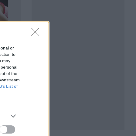
sonal or
ection to
ou may
 personal
out of the
 downstream
B’s List of