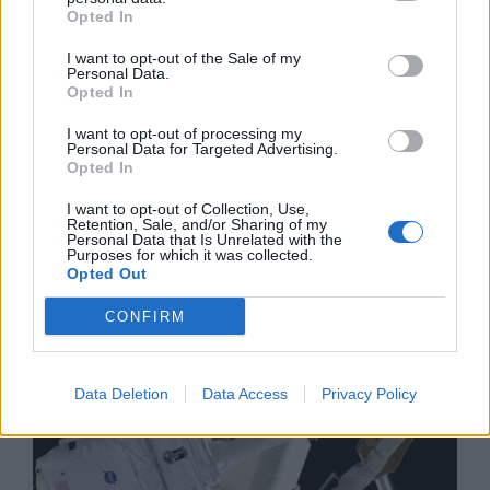
Opted In
I want to opt-out of the Sale of my
Personal Data.
Opted In
I want to opt-out of processing my
Personal Data for Targeted Advertising.
Opted In
Изкуствен интелект за първи път
създаде нови жизнеспособни вируси
I want to opt-out of Collection, Use,
Retention, Sale, and/or Sharing of my
07.08.2026 / 15:30
Personal Data that Is Unrelated with the
Purposes for which it was collected.
Opted Out
CONFIRM
Data Deletion
Data Access
Privacy Policy