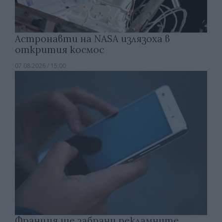
Астронавти на NASA излязоха в
открития космос
07.08.2026 / 15:00
Франция ще забрани рекламните