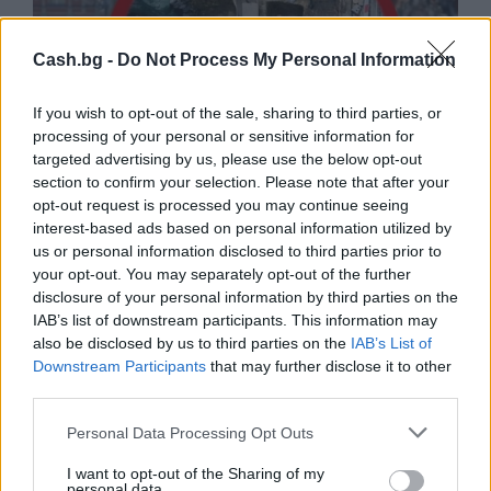
Cash.bg -
Do Not Process My Personal Information
If you wish to opt-out of the sale, sharing to third parties, or
processing of your personal or sensitive information for
targeted advertising by us, please use the below opt-out
section to confirm your selection. Please note that after your
opt-out request is processed you may continue seeing
interest-based ads based on personal information utilized by
Древен храм на почти 900 години
us or personal information disclosed to third parties prior to
откриха под кафене за сладолед в
your opt-out. You may separately opt-out of the further
Полша
disclosure of your personal information by third parties on the
IAB’s list of downstream participants. This information may
07.08.2026 / 16:00
also be disclosed by us to third parties on the
IAB’s List of
Downstream Participants
that may further disclose it to other
third parties.
Personal Data Processing Opt Outs
I want to opt-out of the Sharing of my
personal data.