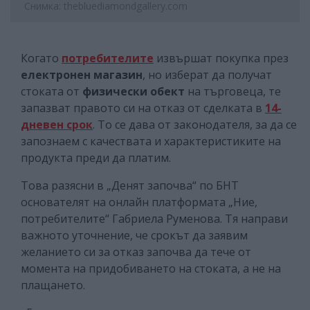
Снимка: thebluediamondgallery.com
Когато
потребителите
извършат покупка през
електронен магазин
, но изберат да получат
стоката от
физически обект
на търговеца, те
запазват правото си на отказ от сделката в
14-
дневен срок
. То се дава от законодателя, за да се
запознаем с качествата и характеристиките на
продукта преди да платим.
Това разясни в „Денят започва“ по БНТ
основателят на онлайн платформата „Ние,
потребителите“ Габриела Руменова. Тя направи
важното уточнение, че срокът да заявим
желанието си за отказ започва да тече от
момента на придобиването на стоката, а не на
плащането.