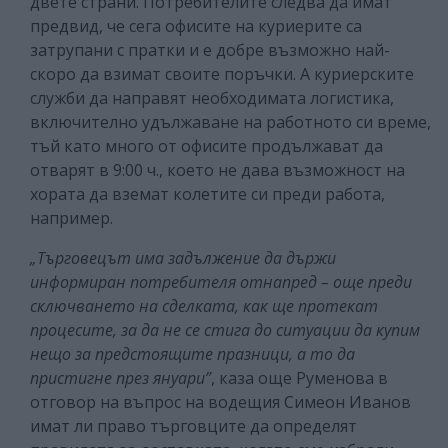
двете страни. Потребителите следва да имат
предвид, че сега офисите на куриерите са
затрупани с пратки и е добре възможно най-
скоро да взимат своите поръчки. А куриерските
служби да направят необходимата логистика,
включително удължаване на работното си време,
тъй като много от офисите продължават да
отварят в 9:00 ч., което не дава възможност на
хората да вземат колетите си преди работа,
например.
„Търговецът има задължение да държи
информиран потребителя отнапред – още преди
сключването на сделката, как ще протекат
процесите, за да не се стига до ситуации да купим
нещо за предстоящите празници, а то да
пристигне през януари”
, каза още Руменова в
отговор на въпрос на водещия Симеон Иванов
имат ли право търговците да определят