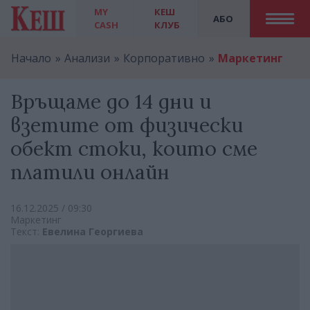
MY
КЕШ
АБО
CASH
КЛУБ
Начало
Анализи
Корпоративно
Маркетинг
Връщаме до 14 дни и
взетите от физически
обект стоки, които сме
платили онлайн
16.12.2025 / 09:30
Маркетинг
Текст:
Евелина Георгиева