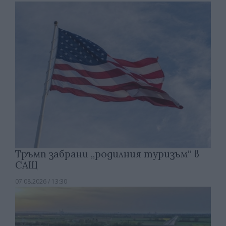
Тръмп забрани „родилния туризъм“ в
САЩ
07.08.2026 / 13:30