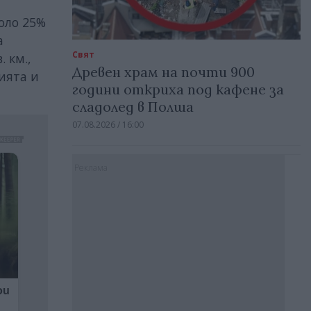
коло 25%
а
Свят
 км.,
Древен храм на почти 900
ията и
години откриха под кафене за
сладолед в Полша
07.08.2026 / 16:00
Реклама