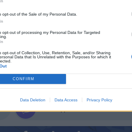
тат, да улавят парниковите газове и да съхраняват
In
ляди години.
o opt-out of the Sale of my Personal Data.
фените блата
в Германия – територии, също нам
In
вания призовават за възстановяване на природни
to opt-out of processing my Personal Data for Targeted
ения природен баланс
.
ing.
In
o opt-out of Collection, Use, Retention, Sale, and/or Sharing
ersonal Data that Is Unrelated with the Purposes for which it
lected.
Out
ИЧКИ НОВИНИ »
CONFIRM
Data Deletion
Data Access
Privacy Policy
М
Последвайте ни във
ВАЙ