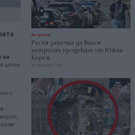
рата
Актуално
Русия започна да внася
петролни продукти от Южна
 на
Корея.
са ценен
07.08.2026 / 17:05
или с
 в
оморие,
газове