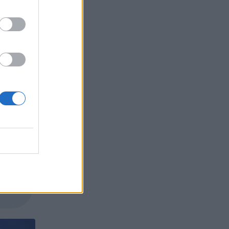
 в
алели в
те
БЪР