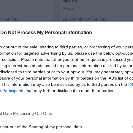
-
Do Not Process My Personal Information
to opt-out of the sale, sharing to third parties, or processing of your per
formation for targeted advertising by us, please use the below opt-out s
r selection. Please note that after your opt-out request is processed y
eing interest-based ads based on personal information utilized by us or
disclosed to third parties prior to your opt-out. You may separately opt-
разшири информацията за потенциала на тези уни
losure of your personal information by third parties on the IAB’s list of
 да помагат за борбата с изменението на климата"
. This information may also be disclosed by us to third parties on the
IA
че при наблюдение на проби буквално
може да се
Participants
that may further disclose it to other third parties.
гун
а количеството уловен въглерод е средно
270 т
l Data Processing Opt Outs
тност (от 50 до 500 тона) в отделните зони на за
кои видове растения, почви и условия на околната
o opt-out of the Sharing of my personal data.