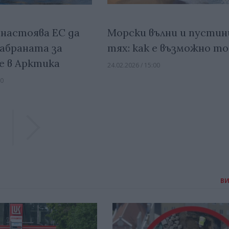
Морски вълни и пустин
 настоява ЕС да
тях: как е възможно то
абраната за
е в Арктика
24.02.2026 / 15:00
00
Previous
Previous
В