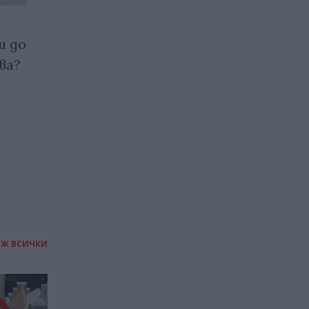
и до
Тайната на Умм-Сархедж:
ва?
скалният „чудотворец“ на
Саудитската пустиня,
объркващ учените
04.12.2025 / 16:30
ИЖ ВСИЧКИ