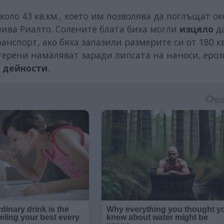
оло 43 кв.км., което им позволява да поглъщат о
лива Риалто. Солените блата биха могли
изцяло
д
нспорт, ако бяха запазили размерите си от 180 кв.
 терени намаляват заради липсата на наноси, ероз
 дейности
.