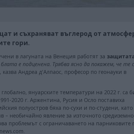
щат и съхраняват въглерод от атмосфе
ите гори.
учени в лагуната на Венеция работят за
защитата
 блата е подценена. Трябва ясно да покажем, че те 
“, казва Андреа д'Алпаос, професор по геонауки в
 глобално, януарските температури на 2022 г. са б
991-2020 г. Аржентина, Русия и Осло поставиха
ския полуостров бяха по-сухи и по-студени, като
ив – необичайно явление за източното средиземн
това проблемът с ограничаването на парниковите 
onews.com.