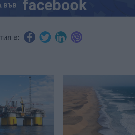
facebook
А
ВЪВ
тия в: