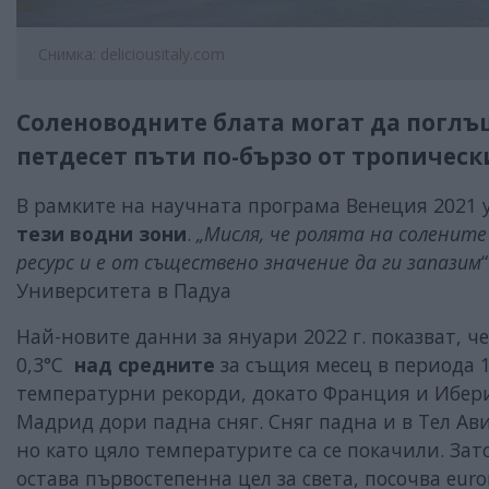
Снимка: deliciousitaly.com
Соленоводните блата могат да поглъ
петдесет пъти по-бързо от тропическ
В рамките на научната програма Венеция 2021 
тези водни зони
.
„Мисля, че ролята на солените
ресурс и е от съществено значение да ги запазим
Университета в Падуа
Най-новите данни за януари 2022 г. показват, че
0,3°С
над средните
за същия месец в периода 1
температурни рекорди, докато Франция и Иберий
Мадрид дори падна сняг. Сняг падна и в Тел Ав
но като цяло температурите са се покачили. За
остава първостепенна цел за света, посочва eur