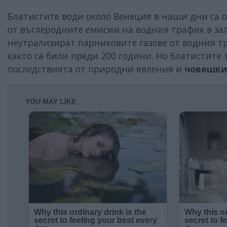
Блатистите води около Венеция в наши дни са ок
от въглеродните емисии на водния трафик в за
неутрализират парниковите газове от водния тра
както са били преди 200 години. Но блатистите
последствията от природни явления и
човешки