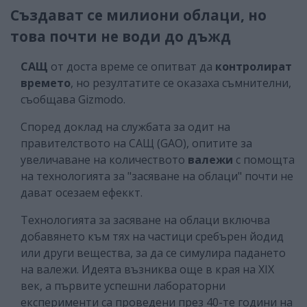
Създават се милиони облаци, но
това почти не води до дъжд
САЩ
от доста време се опитват да
контролират
времето
, но резултатите се оказаха съмнителни,
съобщава Gizmodo.
Според доклад на службата за одит на
правителството на САЩ (GAO), опитите за
увеличаване на количеството
валежи
с помощта
на технологията за "засяване на облаци" почти не
дават осезаем ефеккт.
Технологията за засяване на облаци включва
добавянето към тях на частици сребърен йодид
или други вещества, за да се симулира падането
на валежи. Идеята възниква още в края на XIX
век, а първите успешни лабораторни
експерименти са проведени през 40-те години на