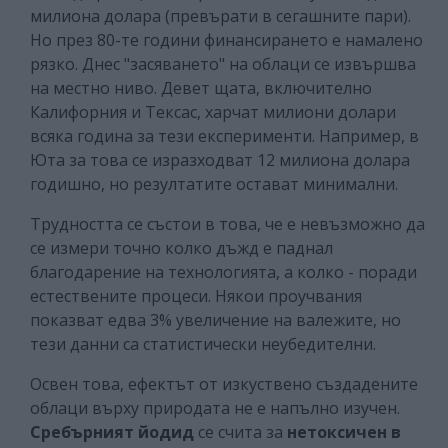
милиона долара (превърати в сегашните пари).
Но през 80-те години финансирането е намалено
рязко. Днес "засяването" на облаци се извършва
на местно ниво. Девет щата, включително
Калифорния и Тексас, харчат милиони долари
всяка година за тези експерименти. Например, в
Юта за това се изразходват 12 милиона долара
годишно, но резултатите остават минимални.
Трудността се състои в това, че е невъзможно да
се измери точно колко дъжд е паднал
благодарение на технологията, а колко - поради
естествените процеси. Някои проучвания
показват едва 3% увеличение на валежите, но
тези данни са статистически неубедителни.
Освен това, ефектът от изкуствено създадените
облаци върху природата не е напълно изучен.
Сребърният йодид
се счита за
нетоксичен в