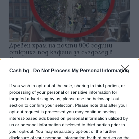
Древен храм на почти 900 години
откриха под кафене за сладолед в
Полша
07.08.2026 / 16:00
Cash.bg -
Do Not Process My Personal Information
If you wish to opt-out of the sale, sharing to third parties, or
processing of your personal or sensitive information for
targeted advertising by us, please use the below opt-out
section to confirm your selection. Please note that after your
opt-out request is processed you may continue seeing
interest-based ads based on personal information utilized by
us or personal information disclosed to third parties prior to
your opt-out. You may separately opt-out of the further
disclosure of your personal information by third parties on the