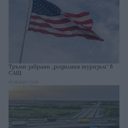
Тръмп забрани „родилния туризъм“ в
САЩ
07.08.2026 / 13:30