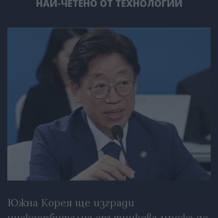
НАЙ-ЧЕТЕНО ОТ ТЕХНОЛОГИИ
Южна Корея ще изгради
нискоорбитална спътникова мрежа до