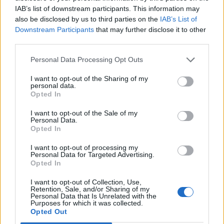
IAB’s list of downstream participants. This information may
also be disclosed by us to third parties on the
IAB’s List of
Downstream Participants
that may further disclose it to other
third parties.
Изкуствен интелект за първи път
създаде нови жизнеспособни вируси
Personal Data Processing Opt Outs
07.08.2026 / 15:30
I want to opt-out of the Sharing of my
personal data.
Opted In
I want to opt-out of the Sale of my
Personal Data.
Opted In
I want to opt-out of processing my
Personal Data for Targeted Advertising.
Opted In
I want to opt-out of Collection, Use,
Retention, Sale, and/or Sharing of my
Personal Data that Is Unrelated with the
Purposes for which it was collected.
Opted Out