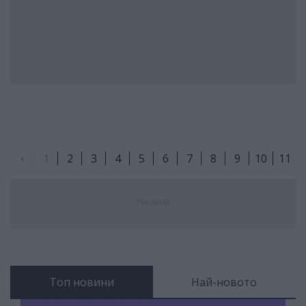
‹
1
2
3
4
5
6
7
8
9
10
11
Реклама
Топ новини
Най-новото