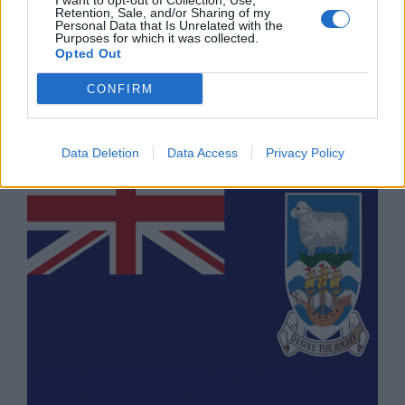
I want to opt-out of Collection, Use,
Retention, Sale, and/or Sharing of my
Personal Data that Is Unrelated with the
Purposes for which it was collected.
Opted Out
Байдън подчерта важността на мира
CONFIRM
в Северна Ирландия
11.11.2020 / 12:30
Data Deletion
Data Access
Privacy Policy