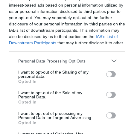
interest-based ads based on personal information utilized by
us or personal information disclosed to third parties prior to
your opt-out. You may separately opt-out of the further
disclosure of your personal information by third parties on the
IAB’s list of downstream participants. This information may
also be disclosed by us to third parties on the
IAB’s List of
Байдън трябва бързо да свика среща
Downstream Participants
that may further disclose it to other
на Г-20
third parties.
11.11.2020 / 12:30
Personal Data Processing Opt Outs
I want to opt-out of the Sharing of my
personal data.
Opted In
I want to opt-out of the Sale of my
Personal Data.
Opted In
I want to opt-out of processing my
Personal Data for Targeted Advertising.
Opted In