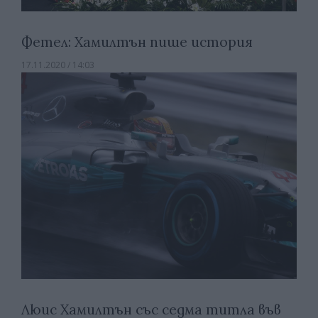
Фетел: Хамилтън пише история
17.11.2020 / 14:03
Люис Хамилтън със седма титла във