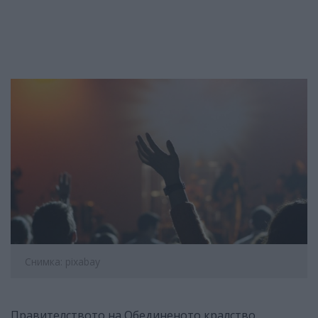
Снимка: pixabay
Правителството на Обединеното кралство