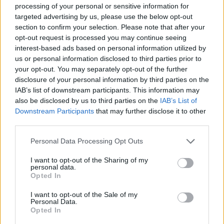
processing of your personal or sensitive information for
06.08.2026 / 15:30
targeted advertising by us, please use the below opt-out
section to confirm your selection. Please note that after your
opt-out request is processed you may continue seeing
interest-based ads based on personal information utilized by
us or personal information disclosed to third parties prior to
your opt-out. You may separately opt-out of the further
disclosure of your personal information by third parties on the
IAB’s list of downstream participants. This information may
also be disclosed by us to third parties on the
IAB’s List of
Downstream Participants
that may further disclose it to other
third parties.
Personal Data Processing Opt Outs
I want to opt-out of the Sharing of my
Изпълнителният директор на Revolut
personal data.
Opted In
може да стане най-богатият
европеец
I want to opt-out of the Sale of my
Personal Data.
06.08.2026 / 13:00
Opted In