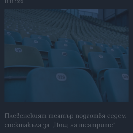
11.11.2020
Плевенският театър подготвя седем
спектакъла за „Нощ на театрите"