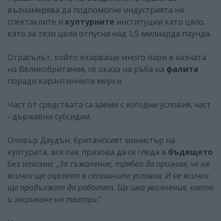
възнамерява да подпомогне индустрията на
спектаклите и
културните
институции като цяло,
като за тези цели отпусна над 1,5 милиарда паунда.
Отрасълът, който вкарваше много пари в хазната
на Великобритания, се оказа на ръба на
фалита
поради карантинните мерки.
Част от средствата са заеми с изгодни условия, част
- държавни субсидии.
Оливър Даудън, британският министър на
културата, все пак призова да се гледа в
бъдещето
без илюзии: „
За съжаление, трябва да призная, че не
всички ще оцелеят в сегашните условия. И не всички
ще продължат да работят. Ще има уволнения, както
и закриване на театри.
"