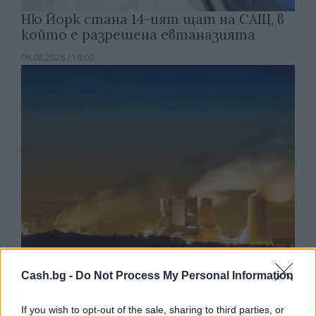
Ню Йорк стана 14-ият щат на САЩ, в
който е разрешена евтаназията
06.08.2026 / 16:00
Cash.bg -
Do Not Process My Personal Information
Спадането на Дунав принуди Румъния
да възобнови работата на въглищна
електроцентрала
If you wish to opt-out of the sale, sharing to third parties, or