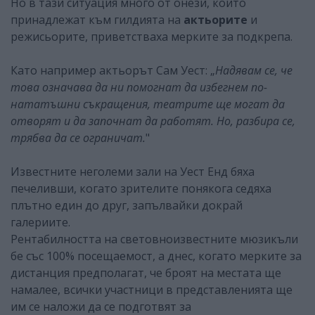
Но в тази ситуация много от онези, които
принадлежат към гилдията на
актьорите
и
режисьорите, приветстваха мерките за подкрепа.
Като например актьорът Сам Уест: „
Надявам се, че
това означава да ни помогнат да избегнем по-
нататъшни съкращения, театрите ще могат да
отворят и да започнат да работят. Но, разбира се,
трябва да се ограничат.
"
Известните неголеми зали на Уест Енд бяха
печеливши, когато зрителите понякога седяха
плътно един до друг, запълвайки докрай
галериите.
Рентабилността на световноизвестните мюзикъли
бе със 100% посещаемост, а днес, когато мерките за
дистанция предполагат, че броят на местата ще
намалее, всички участници в представленията ще
им се наложи да се подготвят за