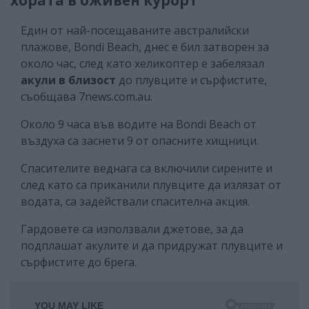
хората в оживен курорт
Един от най-посещаваните австралийски
плажове, Bondi Beach, днес е бил затворен за
около час, след като хеликоптер е забелязал
акули в близост
до плувците и сърфистите,
съобщава 7news.com.au.
Около 9 часа във водите на Bondi Beach от
въздуха са заснети 9 от опасните хищници.
Спасителите веднага са включили сирените и
след като са приканили плувците да излязат от
водата, са задействали спасителна акция.
Гардовете са използвали джетове, за да
подплашат акулите и да придружат плувците и
сърфистите до брега.