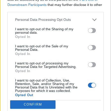
Изкуствен интелект за първи път
Downstream Participants
that may further disclose it to other
създаде нови жизнеспособни вируси
third parties.
07.08.2026 / 15:30
Personal Data Processing Opt Outs
I want to opt-out of the Sharing of my
personal data.
Opted In
I want to opt-out of the Sale of my
Personal Data.
Opted In
I want to opt-out of processing my
Personal Data for Targeted Advertising.
Opted In
I want to opt-out of Collection, Use,
Retention, Sale, and/or Sharing of my
Personal Data that Is Unrelated with the
Purposes for which it was collected.
Астронавти на NASA излязоха в
Opted Out
открития космос
CONFIRM
07.08.2026 / 15:00