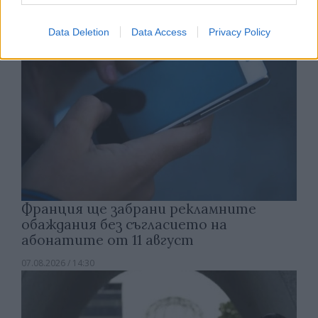
Data Deletion
Data Access
Privacy Policy
Франция ще забрани рекламните
обаждания без съгласието на
абонатите от 11 август
07.08.2026 / 14:30