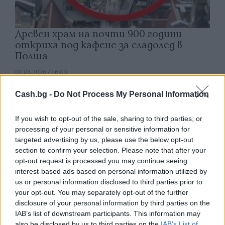
Древен храм на почти 900 години
откриха под кафене за сладолед в
Полша
07.08.2026 / 16:00
Cash.bg -
Do Not Process My Personal Information
If you wish to opt-out of the sale, sharing to third parties, or
processing of your personal or sensitive information for
targeted advertising by us, please use the below opt-out
section to confirm your selection. Please note that after your
opt-out request is processed you may continue seeing
interest-based ads based on personal information utilized by
us or personal information disclosed to third parties prior to
your opt-out. You may separately opt-out of the further
disclosure of your personal information by third parties on the
IAB’s list of downstream participants. This information may
also be disclosed by us to third parties on the
IAB’s List of