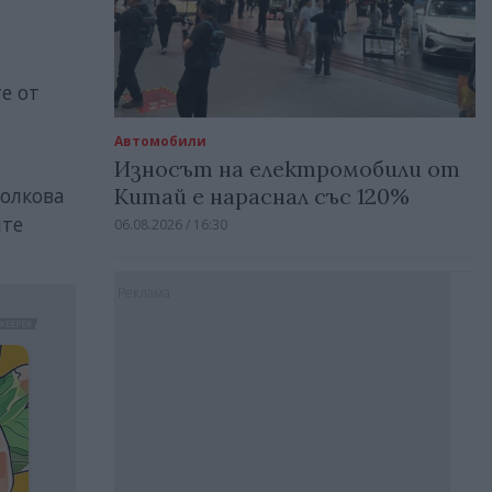
е от
Автомобили
Износът на електромобили от
толкова
Китай е нараснал със 120%
ите
06.08.2026 / 16:30
Реклама