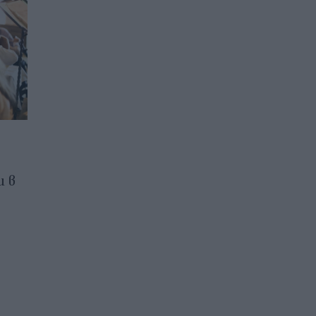
Цените на газа в Европа
 в
паднаха до 681 долара за
хиляда кубични метра
21.07.2026 / 09:49