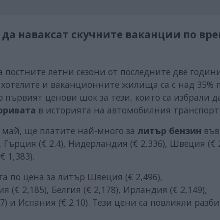
да наваксат скучните ваканции по вре
а постните летни сезони от последните две годин
, хотелите и ваканционните жилища са с над 35% 
 първият ценови шок за тези, които са избрали д
горивата
в историята на автомобилния транспорт
. май, ще платите най-много за
литър бензин
във
 Гърция (€ 2.4), Нидерландия (€ 2,336), Швеция (€ 2
€ 1,383).
а по цена за литър Швеция (€ 2,496),
 (€ 2,185), Белгия (€ 2,178), Ирландия (€ 2,149),
07) и Испания (€ 2.10). Тези цени са повлияли разби