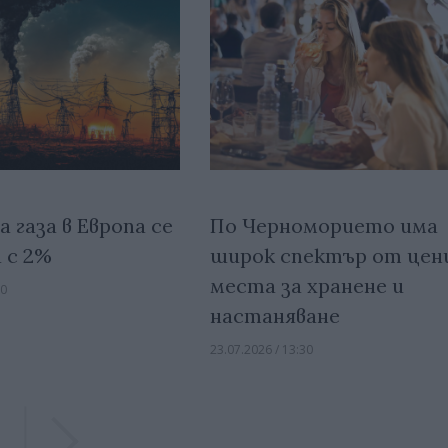
 газа в Европа се
По Черноморието има
 с 2%
широк спектър от цени
места за хранене и
00
настаняване
23.07.2026 / 13:30
Previous
Previous