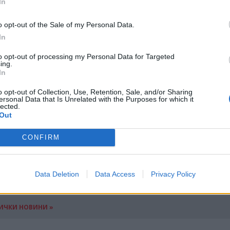
In
ика от това,
железниците
поддържат почти
щевременно все повече високосторостни железопъ
o opt-out of the Sale of my Personal Data.
In
to opt-out of processing my Personal Data for Targeted
обюджетните туристически дестинации
в Европ
ing.
(Испания), столиците на Полша (Варшава), Чехия 
In
ерцеговина (Сараево), плюс черногорския Котор.
o opt-out of Collection, Use, Retention, Sale, and/or Sharing
ersonal Data that Is Unrelated with the Purposes for which it
а
, не пропускайте Мексико, Коста Рика, Виетнам, 
lected.
Out
и цени дебнат отвсякъде, при добро предварително
таняване, можете да намерите
почивка
по джоба си
CONFIRM
ания.
Data Deletion
Data Access
Privacy Policy
ИЧКИ НОВИНИ »