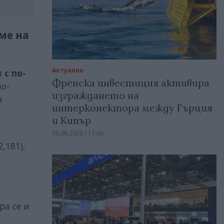
ме на
Актуално
и
с
по-
Френска инвестиция активира
по-
изграждането на
а
интерконектора между Гърция
.
и Кипър
06.08.2026 / 17:06
,181),
ра се и