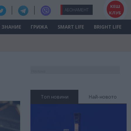
КЕШ
АБО
НАМЕНТ
КЛУБ
ЗНАНИЕ
ГРИЖА
SMART LIFE
BRIGHT LIFE
Реклама
Топ новини
Най-новото