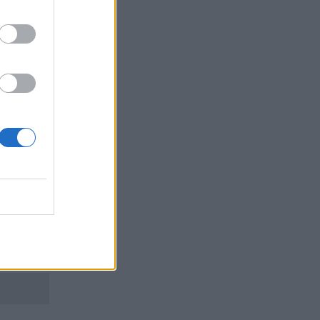
тни
а това
(Прага),
Малайзия
, която