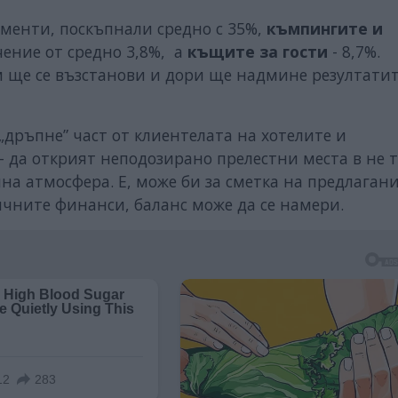
аменти, поскъпнали средно с 35%,
къмпингите и
ение от средно 3,8%, а
къщите за гости
- 8,7%.
им ще се възстанови и дори ще надмине резултатит
„дръпне” част от клиентелата на хотелите и
 да открият неподозирано прелестни места в не 
на атмосфера. Е, може би за сметка на предлаган
личните финанси, баланс може да се намери.