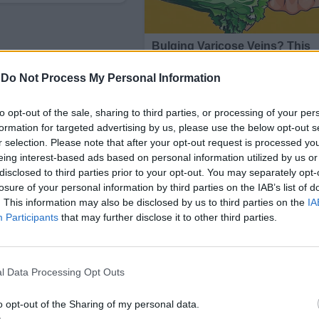
-
Do Not Process My Personal Information
to opt-out of the sale, sharing to third parties, or processing of your per
formation for targeted advertising by us, please use the below opt-out s
r selection. Please note that after your opt-out request is processed y
eing interest-based ads based on personal information utilized by us or
disclosed to third parties prior to your opt-out. You may separately opt-
losure of your personal information by third parties on the IAB’s list of
. This information may also be disclosed by us to third parties on the
IA
Participants
that may further disclose it to other third parties.
лажни такси
на безплатни до миналия сезон плажо
я са решаване на екологични проблеми и поддържа
l Data Processing Opt Outs
o opt-out of the Sharing of my personal data.
ния на европейците са множеството отменени по