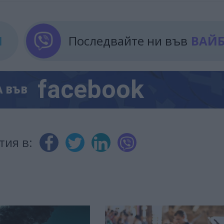
М
Последвайте ни във
ВАЙ
facebook
А
ВЪВ
тия в: