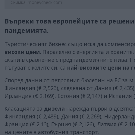
Снимка: moneycheck.com
Въпреки това европейците са решени 
пандемията.
Туристическият бизнес също иска да компенсир
високи цени
. Паралелно с енергията и храните
скъпи в сравнение с предпандемичните нива. Но
пътуват с колите си, са
най-високите цени на 
Според данни от петролния бюлетин на ЕС за м
Финландия (€ 2,523), следвана от Дания (€ 2,435),
Ирландия (€ 2,169), Естония (€ 2,147) и Испания (
Класацията за
дизела
нарежда първи в десяткат
Финландия (€ 2,489), Дания (€ 2,269), Нидерландия
Франция (€ 2.13), Гърция (€ 2,126), Латвия (€ 2,1
на цените в автобусния транспорт.