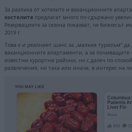
За разлика от хотелите и ваканционните апарт
хостелите
предлагат много по-сдържано увелич
Резервациите за сезона показват, че бизнесът 
2019 г.
Това е и реалният шанс за „малкия туризъм” да 
ваканционните апартаменти, а за почиващите –
известни курортни райони, но с далеч по-спокой
развлечения, но така или иначе, в интерес на 