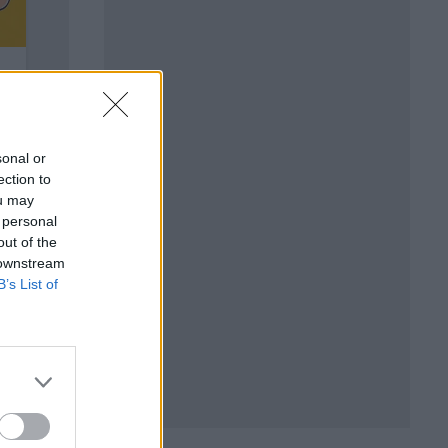
sonal or
ection to
ou may
 personal
out of the
 downstream
B’s List of
ве (в
не на
лети и