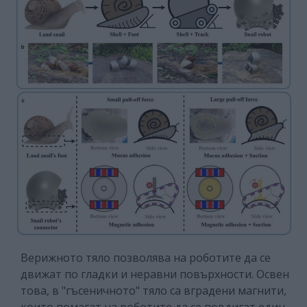
Верижното тяло позволява на роботите да се
движат по гладки и неравни повърхности. Освен
това, в "гъсеничното" тяло са вградени магнити,
които помагат на роботите да се повдигат един