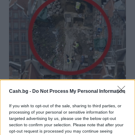
Древен храм на почти 900 години
откриха под кафене за сладолед в
Cash.bg -
Do Not Process My Personal Information
Полша
07.08.2026 / 16:00
If you wish to opt-out of the sale, sharing to third parties, or
processing of your personal or sensitive information for
targeted advertising by us, please use the below opt-out
section to confirm your selection. Please note that after your
opt-out request is processed you may continue seeing