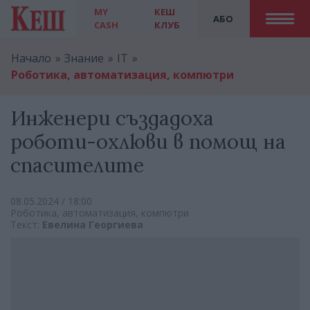
MY
КЕШ
АБО
CASH
КЛУБ
Начало
Знание
IT
Роботика, автоматизация, компютри
Инженери създадоха
роботи-охлюви в помощ на
спасителите
08.05.2024 / 18:00
Роботика, автоматизация, компютри
Текст:
Евелина Георгиева