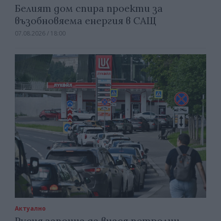
Белият дом спира проекти за
възобновяема енергия в САЩ
07.08.2026 / 18:00
Актуално
Русия започна да внася петролни