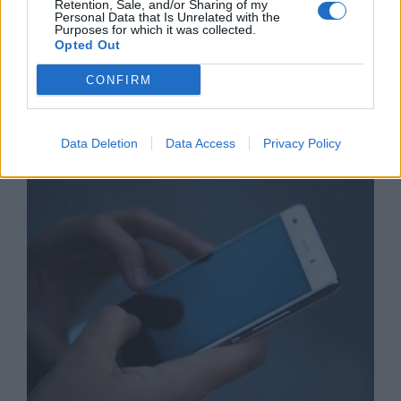
Retention, Sale, and/or Sharing of my
Personal Data that Is Unrelated with the
Purposes for which it was collected.
Opted Out
CONFIRM
Астронавти на NASA излязоха в
открития космос
Data Deletion
Data Access
Privacy Policy
07.08.2026 / 15:00