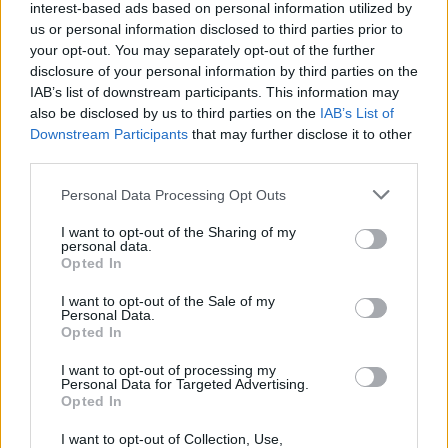
interest-based ads based on personal information utilized by
us or personal information disclosed to third parties prior to
your opt-out. You may separately opt-out of the further
disclosure of your personal information by third parties on the
IAB’s list of downstream participants. This information may
also be disclosed by us to third parties on the
IAB’s List of
Downstream Participants
that may further disclose it to other
third parties.
Personal Data Processing Opt Outs
Изкуствен интелект за първи път
I want to opt-out of the Sharing of my
създаде нови жизнеспособни вируси
personal data.
Opted In
07.08.2026 / 15:30
I want to opt-out of the Sale of my
Personal Data.
Opted In
I want to opt-out of processing my
Personal Data for Targeted Advertising.
Opted In
I want to opt-out of Collection, Use,