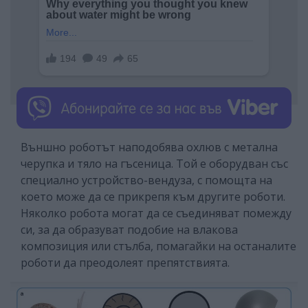
Външно роботът наподобява охлюв с метална
черупка и тяло на гъсеница. Той е оборудван със
специално устройство-вендуза, с помощта на
което може да се прикрепя към другите роботи.
Няколко робота могат да се съединяват помежду
си, за да образуват подобие на влакова
композиция или стълба, помагайки на останалите
роботи да преодолеят препятствията.