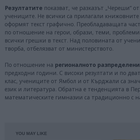
Резултатите
показват, че разказът „Череши“ о
учениците. Не всички са прилагали книжовните 
оформят текст графично. Преобладаващата част
по отношение на герои, образи, теми, проблеми
всички грешки в текст. Над половината от учен
творба, отбелязват от министерството.
По отношение на
регионалното разпределени
предходни години. С високи резултати и по дват
клас, учениците от Ямбол и от Кърджали са зна
език и литература. Обратна е тенденцията в П
математическите гимназии са традиционно с на