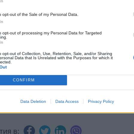
In
ОБРАЗОВАНИЕ ПО ВРЕМЕ НА ПАНДЕМИЯ
o opt-out of the Sale of my Personal Data.
In
ИЧКИ НОВИНИ »
to opt-out of processing my Personal Data for Targeted
ing.
In
o opt-out of Collection, Use, Retention, Sale, and/or Sharing
ersonal Data that Is Unrelated with the Purposes for which it
lected.
Out
М
Последвайте ни във
ВАЙ
CONFIRM
facebook
А
ВЪВ
Data Deletion
Data Access
Privacy Policy
тия в: