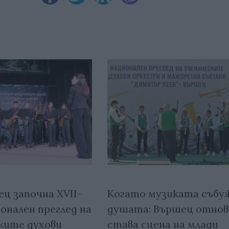
ц започна XVII-
Когато музиката събу
онален преглед на
душата: Вършец отнов
ките духови
става сцена на млади