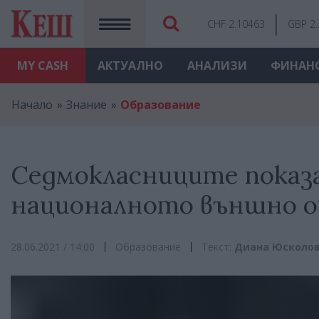
CHF 2.10463
GBP 2
MY
CASH
АКТУАЛНО
АНАЛИЗИ
ФИНАН
Начало
Знание
Образование
Седмокласниците показа
националното външно о
28.06.2021 / 14:00
Образование
Текст:
Диана Юсколо