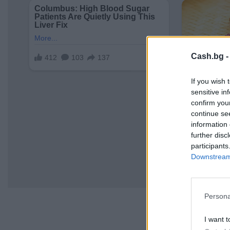
Cash.bg 
If you wish 
sensitive in
confirm you
continue se
information 
further disc
participants
Downstream 
Persona
I want t