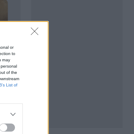
sonal or
ection to
ou may
 personal
out of the
 downstream
B’s List of