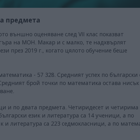
та предмета
то външно оценяване след VII клас показват
ъра на МОН. Макар и с малко, те надхвърлят
тези през 2019 г., когато цялото обучение беше
математика - 57 328. Средният успех по български 
 Средният брой точки по математика остава нисък 
тване.
и и по двата предмета. Четиридесет и четирима
български език и литература са 14 ученици, а по
ик и литература са 223 седмокласници, а по матем