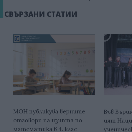
СВЪРЗАНИ СТАТИИ
МОН публикува верните
Във Върше
отговори на изипта по
ият Наци
математика в 4. клас
ученичес