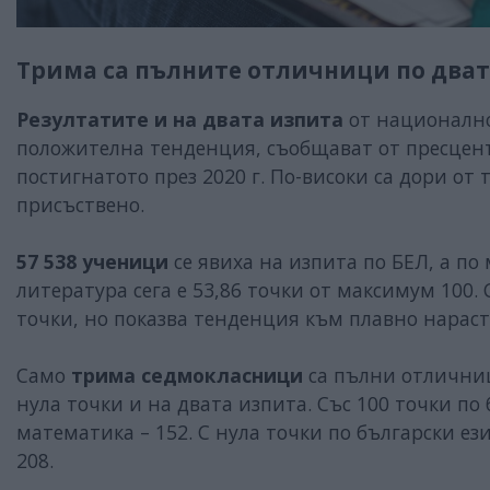
Трима са пълните отличници по два
Резултатите и на двата изпита
от национално
положителна тенденция, съобщават от пресцент
постигнатото през 2020 г. По-високи са дори от 
присъствено.
57 538 ученици
се явиха на изпита по БЕЛ, а по 
литература сега е 53,86 точки от максимум 100.
точки, но показва тенденция към плавно нарас
Само
трима седмокласници
са пълни отличниц
нула точки и на двата изпита. Със 100 точки по 
математика – 152. С нула точки по български ез
208.