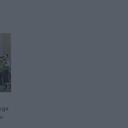
жда
Решено: изпитът по
о
математика след 7 клас
няма да включва задачи от