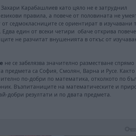
т Захари Карабашлиев като цяло не е затруднил
езикови правила, а повече от половината не умея
 от седмокласниците се ориентират в изучавани 
. Едва един от всеки четири обаче открива повеч
иците не разчитат внушенията в откъс от изучава
е
не се забелязва значително разместване спрямо
а предмета са София, Смолян, Варна и Русе. Както
чително по-добри по математика, отколкото по бъ
ерник. Възпитаниците на математическите и прир
й-добри резултати и по двата предмета.