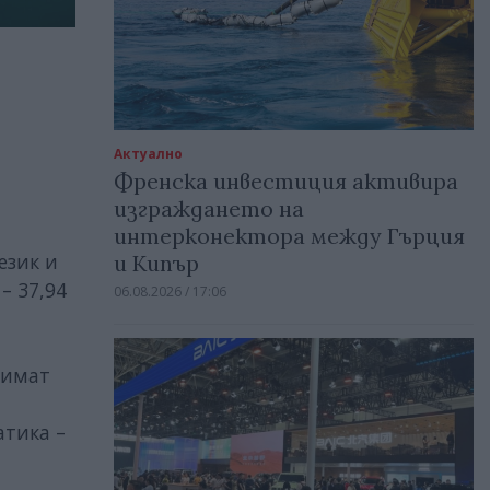
Актуално
Френска инвестиция активира
изграждането на
интерконектора между Гърция
език и
и Кипър
– 37,94
06.08.2026 / 17:06
 имат
атика –