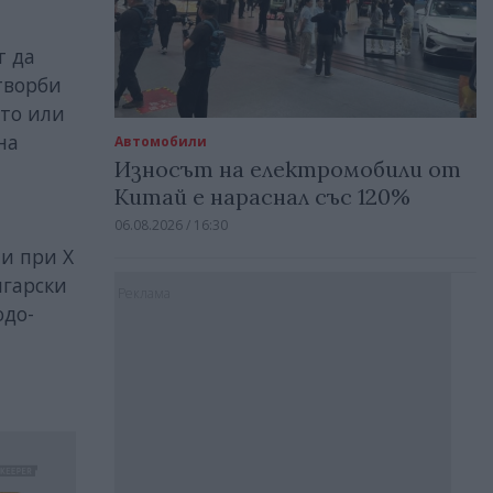
т да
творби
ето или
на
Автомобили
Износът на електромобили от
Китай е нараснал със 120%
06.08.2026 / 16:30
 и при X
лгарски
Реклама
одо-