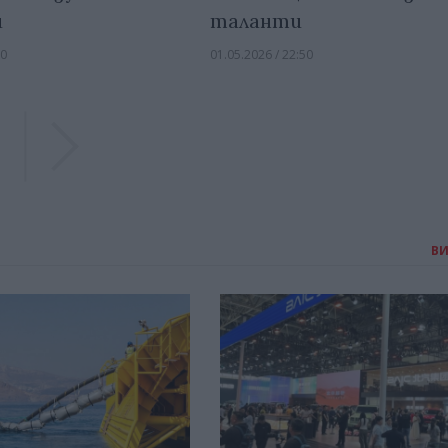
и
таланти
30
01.05.2026 / 22:50
Previous
Previous
В